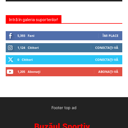
Intră în galeria suporterilor!
5,393
Fani
ÎMI PLACE
1,124
Cititori
CONECTAȚI-VĂ
0
Cititori
CONECTAȚI-VĂ
1,205
Abonați
ABONAȚI-VĂ
Footer top ad