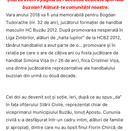
buzoian? Alătură-te comunității noastre.
Vara anului 2018 va fi una memorabilă pentru Bogdan
Tudorache (nr. 32 de ani), jucătorul formaţiei de handbal
masculin HC Buzău 2012. După promovarea nesperată în
Liga Zimbrilor, alături de „haita lupilor” de la HCBZ 2012,
tânărul handbalist a avut parte de o… promovare şi în
relaţia pe care o are de câţiva ani cu fosta jucătoare de
handbal Simona Vişa (n.r 26 de ani), fiica Cristinei Vişa,
una dintre jucătoarele reprezentative ale handbalului
buzoian din urmă cu două decade.
Cei doi au devenit soţ şi soţie, ieri, după ce au spus „da”
în faţa ofiţerului Stării Civile, reprezentat chiar de
viceprimarul municipiului Buzău, Ionuţ Apostu. Cununia
civilă s-a desfăşurat într-un cadru intim, alături de familie
şi apropiaţi, dintre care nu au lipsit finul Florin Chircă, de