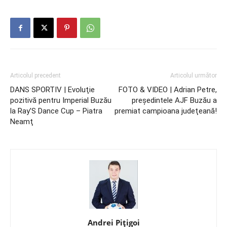
Articolul precedent
Articolul următor
DANS SPORTIV | Evoluţie
FOTO & VIDEO | Adrian Petre,
pozitivă pentru Imperial Buzău
preşedintele AJF Buzău a
la Ray’S Dance Cup – Piatra
premiat campioana judeţeană!
Neamţ
Andrei Pițigoi