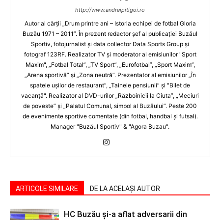
http://www.andreipitigoi.ro
Autor al cărţii „Drum printre ani – Istoria echipei de fotbal Gloria
Buzău 1971 – 2011”. În prezent redactor şef al publicaţiei Buzăul
Sportiv, fotojurnalist şi data collector Data Sports Group şi
fotograf 123RF. Realizator TV şi moderator al emisiunilor "Sport
Maxim", „Fotbal Total”, „TV Sport”, „Eurofotbal”, „Sport Maxim”,
„Arena sportivă” şi „Zona neutră”. Prezentator al emisiunilor „În
spatele uşilor de restaurant”, „Tainele pensiunii” şi "Bilet de
vacanţă". Realizator al DVD-urilor „Războinicii la Ciuta”, „Meciuri
de poveste” şi „Palatul Comunal, simbol al Buzăului”. Peste 200
de evenimente sportive comentate (din fotbal, handbal şi futsal).
Manager "Buzăul Sportiv" & "Agora Buzau".
ARTICOLE SIMILARE
DE LA ACELAȘI AUTOR
HC Buzău și-a aflat adversarii din