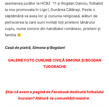
asemenea jucător la HCBZ `11 şi Bogdan Danciu, fotbalist
la nou promovata în Liga I, Dunărea Călăraşi. Peste o
săptămână va avea loc şi cununia religioasă, alături de
petrecerea la care sunt invitaţi toţi prietenii tânărului
cuplu, nume sonore din handbalul românesc, prieteni şi
familia
Casă de piatră, Simona şi Bogdan!
GALERIE FOTO CUNUNIE CIVILĂ SIMONA ŞI BOGDAN
TUDORACHE
Ştiai că avem o pagină de Facebook dedicată fotbalului
buzoian? Alătură-te comunității noastre.