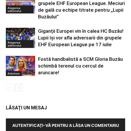
grupele EHF European League. Meciuri
Alegerea
de gală cu echipe titrate pentru „Lupii
editorului
Buzăului”
Giganții Europei vin în calea HC Buzău!
Lupii își vor afla adversarii din grupele
Alegerea
EHF European League pe 17 iulie
editorului
Fostă handbalistă a SCM Gloria Buzău
schimbă terenul cu cercul de
aruncare!
Atletism
LĂSAȚI UN MESAJ
AUTENTIFICAȚI-VĂ PENTRU A LĂSA UN COMENTARIU