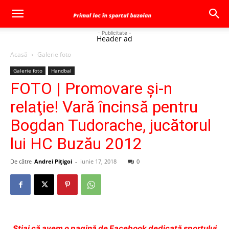
- Publicitate -
Header ad
Acasă
Galerie foto
Galerie foto
Handbal
FOTO | Promovare şi-n
relaţie! Vară încinsă pentru
Bogdan Tudorache, jucătorul
lui HC Buzău 2012
De către
Andrei Pițigoi
-
iunie 17, 2018
0
Ştiai că avem o pagină de Facebook dedicată sportului