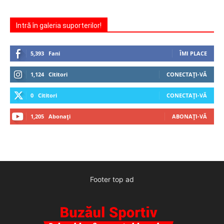
Intră în galeria suporterilor!
5,393
Fani
ÎMI PLACE
1,124
Cititori
CONECTAȚI-VĂ
0
Cititori
CONECTAȚI-VĂ
1,205
Abonați
ABONAȚI-VĂ
Footer top ad