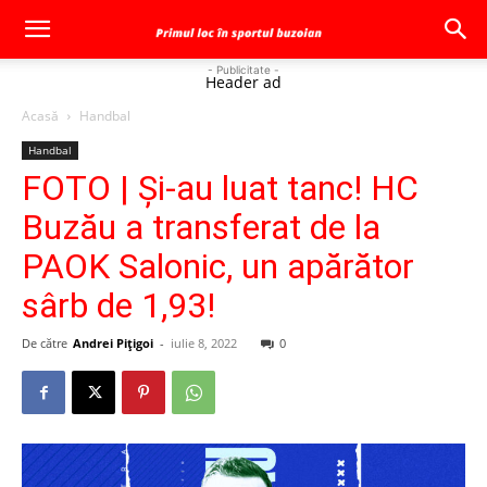
- Publicitate -
Header ad
Acasă
Handbal
Handbal
FOTO | Şi-au luat tanc! HC
Buzău a transferat de la
PAOK Salonic, un apărător
sârb de 1,93!
De către
Andrei Pițigoi
-
iulie 8, 2022
0