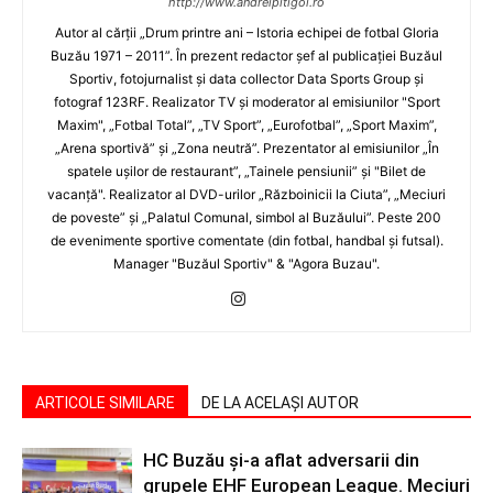
http://www.andreipitigoi.ro
Autor al cărţii „Drum printre ani – Istoria echipei de fotbal Gloria
Buzău 1971 – 2011”. În prezent redactor şef al publicaţiei Buzăul
Sportiv, fotojurnalist şi data collector Data Sports Group şi
fotograf 123RF. Realizator TV şi moderator al emisiunilor "Sport
Maxim", „Fotbal Total”, „TV Sport”, „Eurofotbal”, „Sport Maxim”,
„Arena sportivă” şi „Zona neutră”. Prezentator al emisiunilor „În
spatele uşilor de restaurant”, „Tainele pensiunii” şi "Bilet de
vacanţă". Realizator al DVD-urilor „Războinicii la Ciuta”, „Meciuri
de poveste” şi „Palatul Comunal, simbol al Buzăului”. Peste 200
de evenimente sportive comentate (din fotbal, handbal şi futsal).
Manager "Buzăul Sportiv" & "Agora Buzau".
ARTICOLE SIMILARE
DE LA ACELAȘI AUTOR
HC Buzău și-a aflat adversarii din
grupele EHF European League. Meciuri