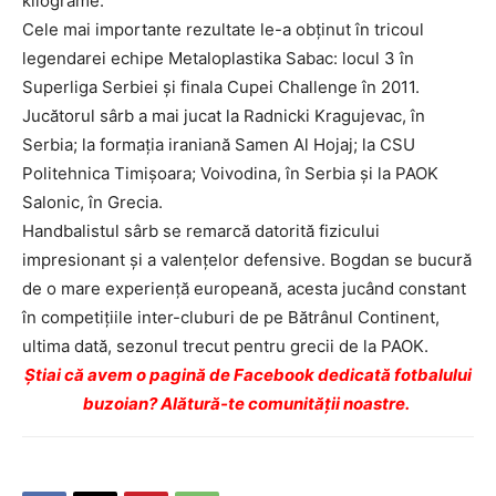
kilograme.
Cele mai importante rezultate le-a obținut în tricoul
legendarei echipe Metaloplastika Sabac: locul 3 în
Superliga Serbiei și finala Cupei Challenge în 2011.
Jucătorul sârb a mai jucat la Radnicki Kragujevac, în
Serbia; la formația iraniană Samen Al Hojaj; la CSU
Politehnica Timişoara; Voivodina, în Serbia şi la PAOK
Salonic, în Grecia.
Handbalistul sârb se remarcă datorită fizicului
impresionant şi a valenţelor defensive. Bogdan se bucură
de o mare experienţă europeană, acesta jucând constant
în competiţiile inter-cluburi de pe Bătrânul Continent,
ultima dată, sezonul trecut pentru grecii de la PAOK.
Ştiai că avem o pagină de Facebook dedicată fotbalului
buzoian? Alătură-te comunității noastre.