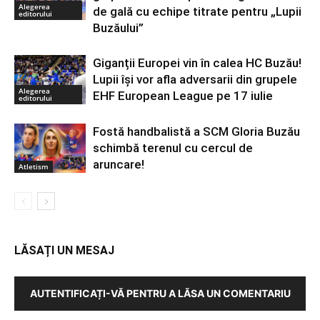
Alegerea
de gală cu echipe titrate pentru „Lupii
editorului
Buzăului”
Giganții Europei vin în calea HC Buzău!
Lupii își vor afla adversarii din grupele
Alegerea
EHF European League pe 17 iulie
editorului
Fostă handbalistă a SCM Gloria Buzău
schimbă terenul cu cercul de
aruncare!
Atletism
LĂSAȚI UN MESAJ
AUTENTIFICAȚI-VĂ PENTRU A LĂSA UN COMENTARIU