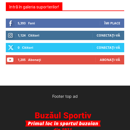
Intră în galeria suporterilor!
5,393
Fani
ÎMI PLACE
1,124
Cititori
CONECTAȚI-VĂ
0
Cititori
CONECTAȚI-VĂ
1,205
Abonați
ABONAȚI-VĂ
Footer top ad