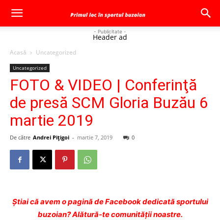
- Publicitate -
Header ad
Acasă
Uncategorized
Uncategorized
FOTO & VIDEO | Conferinţă
de presă SCM Gloria Buzău 6
martie 2019
De către
Andrei Pițigoi
-
martie 7, 2019
0
Ştiai că avem o pagină de Facebook dedicată sportului
buzoian? Alătură-te comunității noastre.