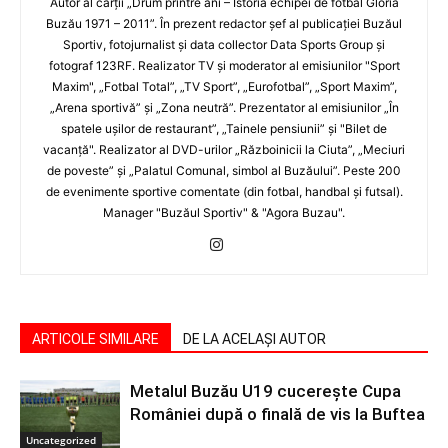
Autor al cărţii „Drum printre ani – Istoria echipei de fotbal Gloria
Buzău 1971 – 2011”. În prezent redactor şef al publicaţiei Buzăul
Sportiv, fotojurnalist şi data collector Data Sports Group şi
fotograf 123RF. Realizator TV şi moderator al emisiunilor "Sport
Maxim", „Fotbal Total”, „TV Sport”, „Eurofotbal”, „Sport Maxim”,
„Arena sportivă” şi „Zona neutră”. Prezentator al emisiunilor „În
spatele uşilor de restaurant”, „Tainele pensiunii” şi "Bilet de
vacanţă". Realizator al DVD-urilor „Războinicii la Ciuta”, „Meciuri
de poveste” şi „Palatul Comunal, simbol al Buzăului”. Peste 200
de evenimente sportive comentate (din fotbal, handbal şi futsal).
Manager "Buzăul Sportiv" & "Agora Buzau".
ARTICOLE SIMILARE
DE LA ACELAȘI AUTOR
Metalul Buzău U19 cucerește Cupa
României după o finală de vis la Buftea
Uncategorized