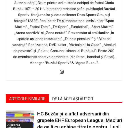
Autor al cărţii „Drum printre ani – Istoria echipei de fotbal Gloria
Buzău 1971 – 2011”. În prezent redactor şef al publicaţiei Buzăul
Sportiv, fotojurnalist şi data collector Data Sports Group şi
fotograf 123RF. Realizator TV şi moderator al emisiunilor "Sport
Maxim", „Fotbal Total”, „TV Sport”, „Eurofotbal”, „Sport Maxim”,
„Arena sportivă” şi „Zona neutră”. Prezentator al emisiunilor „În
spatele uşilor de restaurant”, „Tainele pensiunii” şi "Bilet de
vacanţă". Realizator al DVD-urilor „Războinicii la Ciuta”, „Meciuri
de poveste” şi „Palatul Comunal, simbol al Buzăului”. Peste 200
de evenimente sportive comentate (din fotbal, handbal şi futsal).
Manager "Buzăul Sportiv" & "Agora Buzau".
ARTICOLE SIMILARE
DE LA ACELAȘI AUTOR
HC Buzău și-a aflat adversarii din
grupele EHF European League. Meciuri
Alegerea
de gală cu echipe titrate pentru „Lupii
editorului