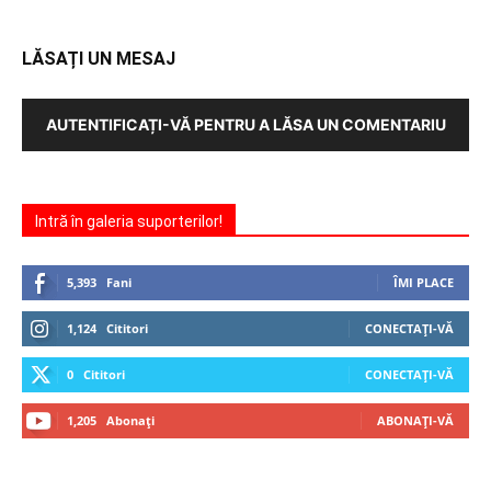
LĂSAȚI UN MESAJ
AUTENTIFICAȚI-VĂ PENTRU A LĂSA UN COMENTARIU
Intră în galeria suporterilor!
5,393
Fani
ÎMI PLACE
1,124
Cititori
CONECTAȚI-VĂ
0
Cititori
CONECTAȚI-VĂ
1,205
Abonați
ABONAȚI-VĂ