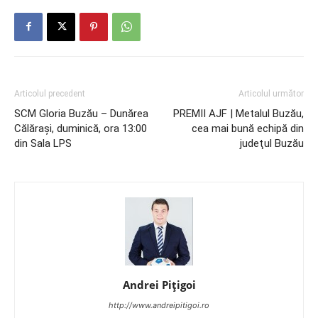
Articolul precedent
Articolul următor
SCM Gloria Buzău – Dunărea
PREMII AJF | Metalul Buzău,
Călăraşi, duminică, ora 13:00
cea mai bună echipă din
din Sala LPS
judeţul Buzău
Andrei Pițigoi
http://www.andreipitigoi.ro