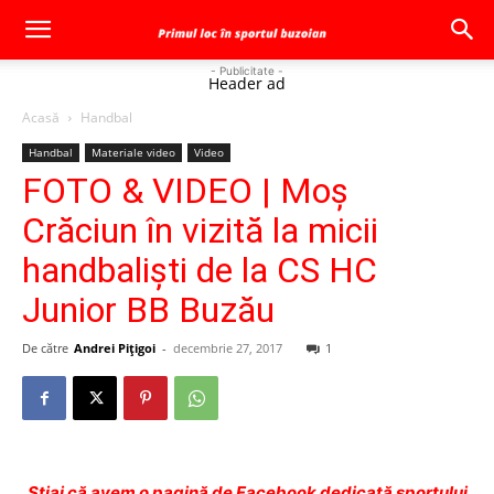
- Publicitate -
Header ad
Acasă
Handbal
Handbal
Materiale video
Video
FOTO & VIDEO | Moş
Crăciun în vizită la micii
handbalişti de la CS HC
Junior BB Buzău
De către
Andrei Pițigoi
-
decembrie 27, 2017
1
Ştiai că avem o pagină de Facebook dedicată sportului