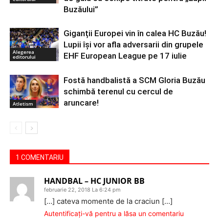
Buzăului”
Giganții Europei vin în calea HC Buzău!
Lupii își vor afla adversarii din grupele
Alegerea
EHF European League pe 17 iulie
editorului
Fostă handbalistă a SCM Gloria Buzău
schimbă terenul cu cercul de
aruncare!
Atletism
1 COMENTARIU
HANDBAL – HC JUNIOR BB
februarie 22, 2018 La 6:24 pm
[…] cateva momente de la craciun […]
Autentificați-vă pentru a lăsa un comentariu