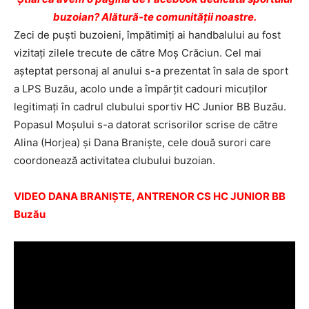
buzoian? Alătură-te comunității noastre.
Zeci de puşti buzoieni, împătimiţi ai handbalului au fost
vizitaţi zilele trecute de către Moş Crăciun. Cel mai
aşteptat personaj al anului s-a prezentat în sala de sport
a LPS Buzău, acolo unde a împărţit cadouri micuţilor
legitimaţi în cadrul clubului sportiv HC Junior BB Buzău.
Popasul Moşului s-a datorat scrisorilor scrise de către
Alina (Horjea) şi Dana Branişte, cele două surori care
coordonează activitatea clubului buzoian.
VIDEO DANA BRANIŞTE, ANTRENOR CS HC JUNIOR BB
Buzău