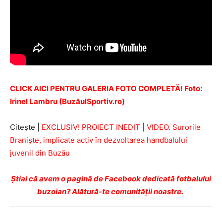
CLICK AICI PENTRU GALERIA FOTO COMPLETĂ! Foto:
Irinel Lambru (BuzăulSportiv.ro)
Citeşte |
EXCLUSIV! PROIECT INEDIT | VIDEO. Surorile
Branişte, implicate activ în dezvoltarea handbalului
juvenil din Buzău
Ştiai că avem o pagină de Facebook dedicată fotbalului
buzoian? Alătură-te comunității noastre.