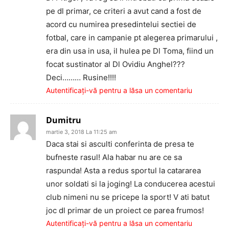
pe dl primar, ce criteri a avut cand a fost de
acord cu numirea presedintelui sectiei de
fotbal, care in campanie pt alegerea primarului ,
era din usa in usa, il hulea pe Dl Toma, fiind un
focat sustinator al Dl Ovidiu Anghel???
Deci……… Rusine!!!!
Autentificați-vă pentru a lăsa un comentariu
Dumitru
martie 3, 2018 La 11:25 am
Daca stai si asculti conferinta de presa te
bufneste rasul! Ala habar nu are ce sa
raspunda! Asta a redus sportul la catararea
unor soldati si la joging! La conducerea acestui
club nimeni nu se pricepe la sport! V ati batut
joc dl primar de un proiect ce parea frumos!
Autentificați-vă pentru a lăsa un comentariu