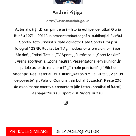
Andrei Pițigoi
http://www.andreipitigoi.ro
Autor al cărţii „Drum printre ani – Istoria echipei de fotbal Gloria
Buzău 1971 – 2011”. În prezent redactor şef al publicaţiei Buzăul
Sportiv, fotojurnalist şi data collector Data Sports Group şi
fotograf 123RF. Realizator TV şi moderator al emisiunilor "Sport
Maxim", „Fotbal Total”, „TV Sport”, „Eurofotbal”, „Sport Maxim”,
„Arena sportivă” şi „Zona neutră”. Prezentator al emisiunilor „În
spatele uşilor de restaurant”, „Tainele pensiunii” şi "Bilet de
vacanţă". Realizator al DVD-urilor „Războinicii la Ciuta”, „Meciuri
de poveste” şi „Palatul Comunal, simbol al Buzăului”. Peste 200
de evenimente sportive comentate (din fotbal, handbal şi futsal).
Manager "Buzăul Sportiv" & "Agora Buzau".
ARTICOLE SIMILARE
DE LA ACELAȘI AUTOR