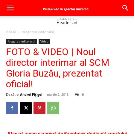
- Publicitate -
Header ad
Acasă
Alegerea editorului
Alegerea editorului
Video
FOTO & VIDEO | Noul
director interimar al SCM
Gloria Buzău, prezentat
oficial!
De către
Andrei Pițigoi
-
martie 2, 2018
16
Ştiai că avem o pagină de Facebook dedicată sportului