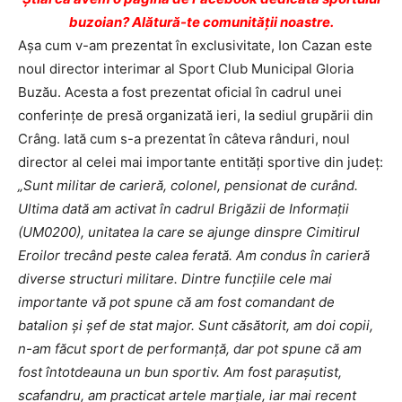
buzoian? Alătură-te comunității noastre.
Aşa cum v-am prezentat în exclusivitate, Ion Cazan este
noul director interimar al Sport Club Municipal Gloria
Buzău. Acesta a fost prezentat oficial în cadrul unei
conferinţe de presă organizată ieri, la sediul grupării din
Crâng. Iată cum s-a prezentat în câteva rânduri, noul
director al celei mai importante entităţi sportive din judeţ:
„Sunt militar de carieră, colonel, pensionat de curând.
Ultima dată am activat în cadrul Brigăzii de Informații
(UM0200), unitatea la care se ajunge dinspre Cimitirul
Eroilor trecând peste calea ferată. Am condus în carieră
diverse structuri militare. Dintre funcțiile cele mai
importante vă pot spune că am fost comandant de
batalion și șef de stat major. Sunt căsătorit, am doi copii,
n-am făcut sport de performanță, dar pot spune că am
fost întotdeauna un bun sportiv. Am fost parașutist,
scafandru, am practicat artele marțiale, iar mai recent