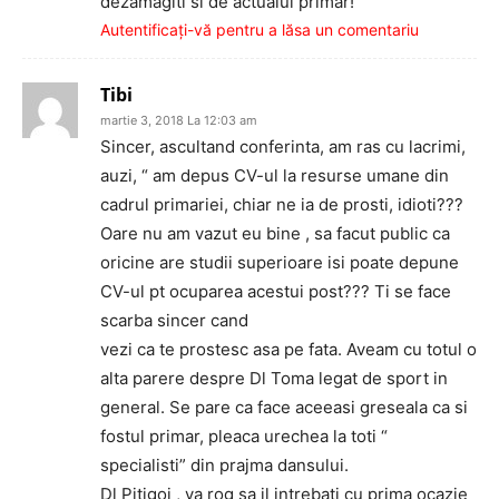
dezamagiti si de actualul primar!
Autentificați-vă pentru a lăsa un comentariu
Tibi
martie 3, 2018 La 12:03 am
Sincer, ascultand conferinta, am ras cu lacrimi,
auzi, “ am depus CV-ul la resurse umane din
cadrul primariei, chiar ne ia de prosti, idioti???
Oare nu am vazut eu bine , sa facut public ca
oricine are studii superioare isi poate depune
CV-ul pt ocuparea acestui post??? Ti se face
scarba sincer cand
vezi ca te prostesc asa pe fata. Aveam cu totul o
alta parere despre Dl Toma legat de sport in
general. Se pare ca face aceeasi greseala ca si
fostul primar, pleaca urechea la toti “
specialisti” din prajma dansului.
Dl Pitigoi , va rog sa il intrebati cu prima ocazie