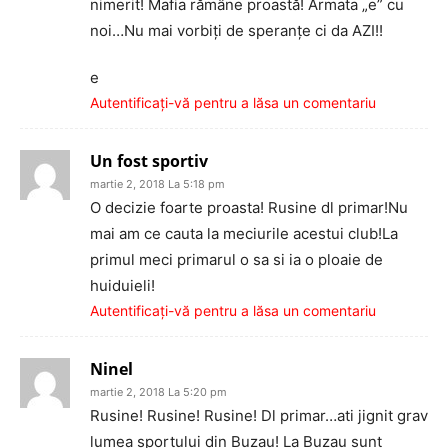
nimerit! Mafia rămâne proastă! Armata „e” cu
noi…Nu mai vorbiți de speranțe ci da AZI!!
e
Autentificați-vă pentru a lăsa un comentariu
Un fost sportiv
martie 2, 2018 La 5:18 pm
O decizie foarte proasta! Rusine dl primar!Nu
mai am ce cauta la meciurile acestui club!La
primul meci primarul o sa si ia o ploaie de
huiduieli!
Autentificați-vă pentru a lăsa un comentariu
Ninel
martie 2, 2018 La 5:20 pm
Rusine! Rusine! Rusine! Dl primar…ati jignit grav
lumea sportului din Buzau! La Buzau sunt