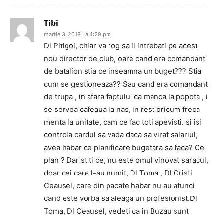
Tibi
martie 3, 2018 La 4:29 pm
Dl Pitigoi, chiar va rog sa il intrebati pe acest
nou director de club, oare cand era comandant
de batalion stia ce inseamna un buget??? Stia
cum se gestioneaza?? Sau cand era comandant
de trupa , in afara faptului ca manca la popota , i
se servea cafeaua la nas, in rest oricum freca
menta la unitate, cam ce fac toti apevisti. si isi
controla cardul sa vada daca sa virat salariul,
avea habar ce planificare bugetara sa faca? Ce
plan ? Dar stiti ce, nu este omul vinovat saracul,
doar cei care l-au numit, Dl Toma , Dl Cristi
Ceausel, care din pacate habar nu au atunci
cand este vorba sa aleaga un profesionist.Dl
Toma, Dl Ceausel, vedeti ca in Buzau sunt