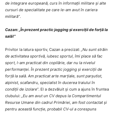
de integrare europeană, curs în informaţii militare şi alte
cursuri de specialitate pe care le-am avut în cariera
militară”
.
Cazan: „În prezent practic jogging şi exerciţii de forţă la
sală!”
Privitor la latura sportiv, Cazan a precizat:
„Nu sunt străin
de activitatea sportivă, iubesc sportul, îmi place să fac
sport, l-am practicat din copilărie, dar nu la nivelul
performanţei. În prezent practic jogging şi exerciţii de
forţă la sală. Am practicat arte marţiale, sunt parşutist,
alpinist, scafandru, specialist în ducerea traiului în
condiţii de izolare
”. El a dezvăluit şi cum a ajuns în fruntea
clubului:
„Eu am avut un CV depus la Compartimentul
Resurse Umane din cadrul Primăriei, am fost contactat şi
pentru această funcţie, probabil CV-ul a corespuns