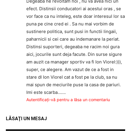
Degeaba ne revoltam noi , nu va avea nici un
efect. Distinsii conducatori ai acestui oras , se
vor face ca nu inteleg, este doar interesul lor sa
puna pe cine cred ei . Sa nu mai vorbim de
sustinere politica, sunt pusi in functii lingaii,
paharnicii si cei care au indemanare la periat.
Distinsi suporteri, degeaba ne racim noi gura
aici, jocurile sunt deja facute. Din surse sigure
am auzit ca manager sportiv va fi Ion Viorel:))),
super, ce alegere. Am vazut de ce a fost in
stare dl Ion Viorel cat a fost pe la club, sa nu
mai spun de meciurile puse la casa de pariuri.
Imi este scarba…….
Autentificați-vă pentru a lăsa un comentariu
LĂSAȚI UN MESAJ