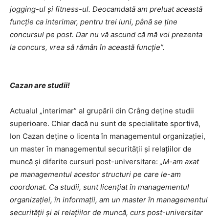
jogging-ul și fitness-ul. Deocamdată am preluat această
funcție ca interimar, pentru trei luni, până se ține
concursul pe post. Dar nu vă ascund că mă voi prezenta
la concurs, vrea să rămân în această funcție”.
Cazan are studii!
Actualul „interimar” al grupării din Crâng deţine studii
superioare. Chiar dacă nu sunt de specialitate sportivă,
Ion Cazan deţine o licenta în managementul organizaţiei,
un master în managementul securităţii şi relaţiilor de
muncă şi diferite cursuri post-universitare:
„M-am axat
pe managementul acestor structuri pe care le-am
coordonat. Ca studii, sunt licenţiat în managementul
organizaţiei, în informaţii, am un master în managementul
securităţii şi al relaţiilor de muncă, curs post-universitar