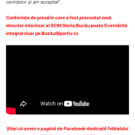
cerinţelor şi am acceptat”
.
Conferinţa de presă în care a fost prezentat noul
director interimar al SCM Gloria Buzău poate fi urmărită
integral doar pe BuzăulSportiv.ro
Ştiai că avem o pagină de Facebook dedicată fotbalului