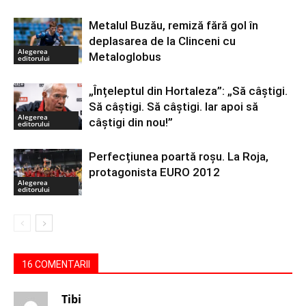
Metalul Buzău, remiză fără gol în
deplasarea de la Clinceni cu
Alegerea
Metaloglobus
editorului
„Înțeleptul din Hortaleza”: „Să câștigi.
Să câștigi. Să câștigi. Iar apoi să
Alegerea
câștigi din nou!”
editorului
Perfecțiunea poartă roșu. La Roja,
protagonista EURO 2012
Alegerea
editorului
16 COMENTARII
Tibi