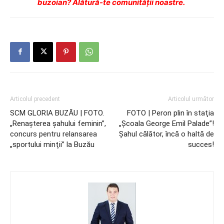
buzoian? Alătură-te comunității noastre.
Articolul precedent
Articolul următor
SCM GLORIA BUZĂU | FOTO.
FOTO | Peron plin în staţia
„Renaşterea şahului feminin”,
„Şcoala George Emil Palade”!
concurs pentru relansarea
Şahul călător, încă o haltă de
„sportului minţii” la Buzău
succes!