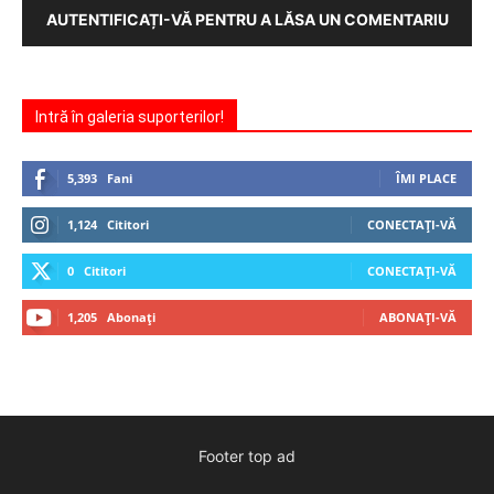
AUTENTIFICAȚI-VĂ PENTRU A LĂSA UN COMENTARIU
Intră în galeria suporterilor!
5,393
Fani
ÎMI PLACE
1,124
Cititori
CONECTAȚI-VĂ
0
Cititori
CONECTAȚI-VĂ
1,205
Abonați
ABONAȚI-VĂ
Footer top ad