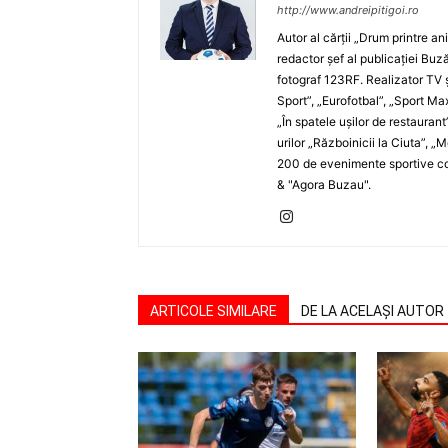
http://www.andreipitigoi.ro
Autor al cărţii „Drum printre an
redactor şef al publicaţiei Buză
fotograf 123RF. Realizator TV ş
Sport”, „Eurofotbal”, „Sport Ma
„În spatele uşilor de restaurant
urilor „Războinicii la Ciuta”, 
200 de evenimente sportive com
& "Agora Buzau".
ARTICOLE SIMILARE
DE LA ACELAȘI AUTOR