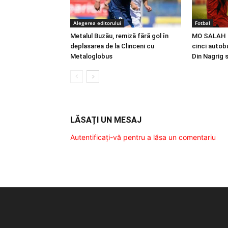
Alegerea editorului
Fotbal
Metalul Buzău, remiză fără gol în
MO SALAH |
deplasarea de la Clinceni cu
cinci autobu
Metaloglobus
Din Nagrig 
LĂSAȚI UN MESAJ
Autentificați-vă pentru a lăsa un comentariu