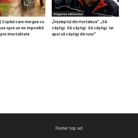
Alegerea editorului
 Copilul care mergea cu
„Înțeleptul din Hortaleza”: „Să
ze spre un vis imposibil.
câștigi. Să câștigi. Să câștigi. Iar
spre imortalitate
apoi să câștigi din nou!”
Footer top ad