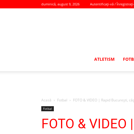
duminică, august 9, 2026
Autentificați-vă / Înregistrați
ATLETISM
FOTB
Acasă
Fotbal
FOTO & VIDEO | Rapid Bucureşti, câşt
Fotbal
FOTO & VIDEO | 