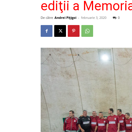
ediţii a Memoria
De către
Andrei Pițigoi
-
februarie 3, 2020
0