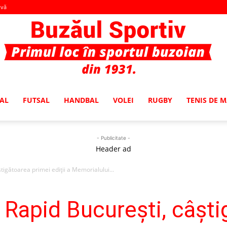
-vă
AL
FUTSAL
HANDBAL
VOLEI
RUGBY
TENIS DE 
Buzaul
- Publicitate -
Header ad
igătoarea primei ediţii a Memorialului...
Sportiv
Rapid Bucureşti, câşti