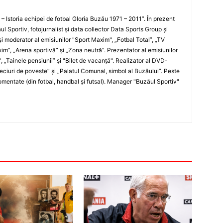
i – Istoria echipei de fotbal Gloria Buzău 1971 – 2011”. În prezent
ul Sportiv, fotojurnalist şi data collector Data Sports Group şi
i moderator al emisiunilor "Sport Maxim", „Fotbal Total”, „TV
xim”, „Arena sportivă” şi „Zona neutră”. Prezentator al emisiunilor
”, „Tainele pensiunii” şi "Bilet de vacanţă". Realizator al DVD-
„Meciuri de poveste” şi „Palatul Comunal, simbol al Buzăului”. Peste
entate (din fotbal, handbal şi futsal). Manager "Buzăul Sportiv"