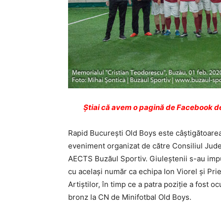
Ştiai că avem o pagină de Facebook de
Rapid Bucureşti Old Boys este câştigătoarea
eveniment organizat de către Consiliul Jude
AECTS Buzăul Sportiv. Giuleştenii s-au impu
cu acelaşi număr ca echipa Ion Viorel şi Prie
Artiştilor, în timp ce a patra poziţie a fos
bronz la CN de Minifotbal Old Boys.