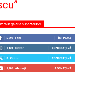
scu”
Intră în galeria suporterilor!
5,393
Fani
ÎMI PLACE
1,124
Cititori
CONECTAȚI-VĂ
0
Cititori
CONECTAȚI-VĂ
1,205
Abonați
ABONAȚI-VĂ