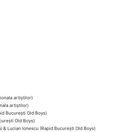
onala artiştilor)
ala artiştilor)
pid Bucureşti Old Boys)
cureşti Old Boys)
) & Lucian Ionescu (Rapid Bucureşti Old Boys)