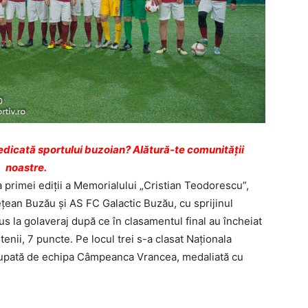
dicată sportului buzoian? Alătură-te comunității
noastre.
 primei ediţii a Memorialului „Cristian Teodorescu”,
ţean Buzău şi AS FC Galactic Buzău, cu sprijinul
s la golaveraj după ce în clasamentul final au încheiat
tenii, 7 puncte. Pe locul trei s-a clasat Naţionala
t ocupată de echipa Câmpeanca Vrancea, medaliată cu