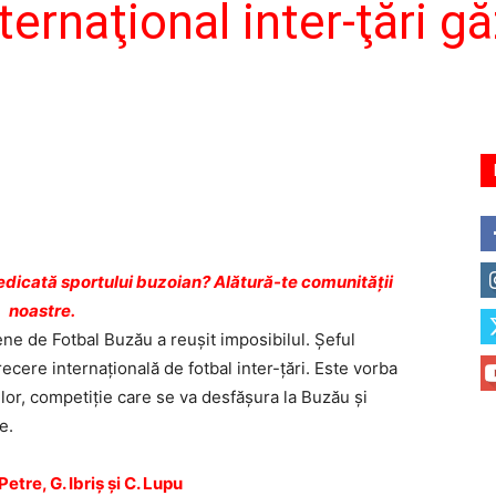
ternaţional inter-ţări g
dicată sportului buzoian? Alătură-te comunității
noastre.
ne de Fotbal Buzău a reuşit imposibilul. Şeful
ecere internaţională de fotbal inter-ţări. Este vorba
lor, competiţie care se va desfăşura la Buzău şi
e.
re, G. Ibriş şi C. Lupu