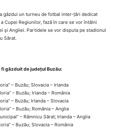
a găzdui un turneu de fotbal inter-ţări dedicat
a Cupei Regiunilor, fază în care se vor întâlni
i şi Angliei. Partidele se vor disputa pe stadionul
u Sărat.
 fi găzduit de judeţul Buzău:
oria” – Buzău; Slovacia – Irlanda
loria” – Buzău; Irlanda – România
oria” – Buzău; Irlanda – Slovacia
loria” – Buzău; România – Anglia
nicipal” – Râmnicu Sărat; Irlanda – Anglia
loria” – Buzău; Slovacia – România