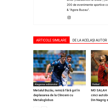
200 de evenimente sportive com
& "Agora Buzau".
ARTICOLE SIMILARE
DE LA ACELAȘI AUTOR
Alegerea editorului
Fotbal
Metalul Buzău, remiză fără gol în
MO SALAH |
deplasarea de la Clinceni cu
cinci autobu
Metaloglobus
Din Nagrig 