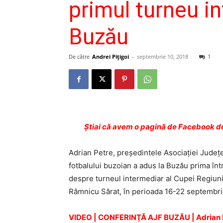
primul turneu in
Buzău
De către
Andrei Pițigoi
-
septembrie 10, 2018
1
Ştiai că avem o pagină de Facebook de
Adrian Petre, preşedintele Asociaţiei Judeţe
fotbalului buzoian a adus la Buzău prima într
despre turneul intermediar al Cupei Regiuni
Râmnicu Sărat, în perioada 16-22 septembri
VIDEO | CONFERINŢĂ AJF BUZĂU | Adrian Pet