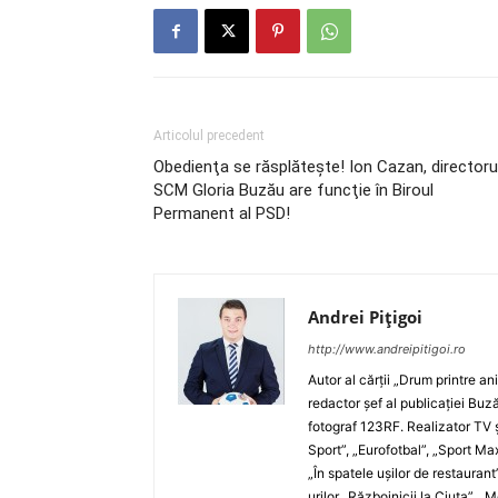
Articolul precedent
Obedienţa se răsplăteşte! Ion Cazan, directoru
SCM Gloria Buzău are funcţie în Biroul
Permanent al PSD!
Andrei Pițigoi
http://www.andreipitigoi.ro
Autor al cărţii „Drum printre an
redactor şef al publicaţiei Buză
fotograf 123RF. Realizator TV ş
Sport”, „Eurofotbal”, „Sport Ma
„În spatele uşilor de restaurant
urilor „Războinicii la Ciuta”, 