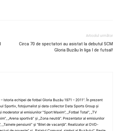
Articolul următor
l
Circa 70 de spectatori au asistat la debutul SCM
Gloria Buzău în liga I de futsal!
i – Istoria echipei de fotbal Gloria Buzău 1971 – 2011”. În prezent
ul Sportiv, fotojurnalist şi data collector Data Sports Group şi
i moderator al emisiunilor "Sport Maxim", „Fotbal Total”, „TV
xim”, „Arena sportivă” şi „Zona neutră”. Prezentator al emisiunilor
”, „Tainele pensiunii” şi "Bilet de vacanţă". Realizator al DVD-
„Meciuri de poveste” şi „Palatul Comunal, simbol al Buzăului”. Peste