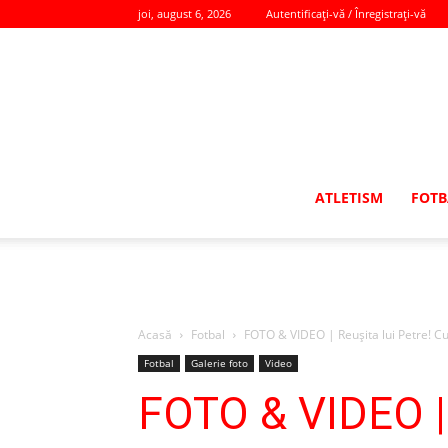
joi, august 6, 2026
Autentificați-vă / Înregistrați-vă
ATLETISM
FOTB
Acasă
Fotbal
FOTO & VIDEO | Reuşita lui Petre! Cup
Fotbal
Galerie foto
Video
FOTO & VIDEO | 