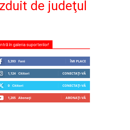
ăzduit de judeţul
Intră în galeria suporterilor!
5,393
Fani
ÎMI PLACE
1,124
Cititori
CONECTAȚI-VĂ
0
Cititori
CONECTAȚI-VĂ
1,205
Abonați
ABONAȚI-VĂ