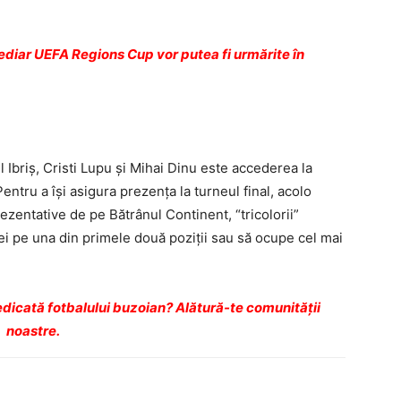
mediar UEFA Regions Cup vor putea fi urmărite în
 Ibriş, Cristi Lupu şi Mihai Dinu este accederea la
Pentru a îşi asigura prezenţa la turneul final, acolo
zentative de pe Bătrânul Continent, “tricolorii”
pei pe una din primele două poziţii sau să ocupe cel mai
dicată fotbalului buzoian? Alătură-te comunității
noastre.