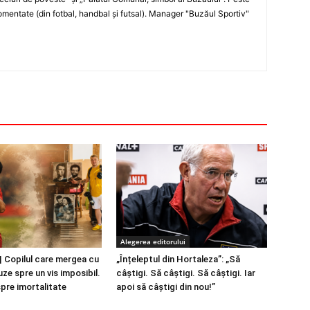
entate (din fotbal, handbal şi futsal). Manager "Buzăul Sportiv"
Alegerea editorului
 Copilul care mergea cu
„Înțeleptul din Hortaleza”: „Să
ze spre un vis imposibil.
câștigi. Să câștigi. Să câștigi. Iar
spre imortalitate
apoi să câștigi din nou!”