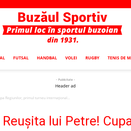
AL
FUTSAL
HANDBAL
VOLEI
RUGBY
TENIS DE 
Buzaul
- Publicitate -
Header ad
a Regiunilor, primul turneu internaţional...
Sportiv
Reuşita lui Petre! Cupa