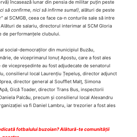
ervă) încasează lunar din pensia de militar puţin peste
ici să confirme, nici să infirme suma!)
, alături de peste
ar” al SCMGB, ceea ce face ca-n conturile sale să intre
Alături de salariu, directorul interimar al SCM Gloria
ie de performanţele clubului.
 al social-democraților din municipiul Buzău,
mărie, de viceprimarul Ionuț Apostu, care a fost ales
le de vicepreședinte au fost adjudecate de senatorul
 consilierul local Laurențiu Țepeluș, director adjunct
Oprea, director general al Soufflet Malț, Simona
Apă, Gică Toader, director Trans Bus, inspectorii
Daniela Palcău, precum și consilierul local Alexandru
nizației va fi Daniel Lambru, iar trezorier a fost ales
dicată fotbalului buzoian? Alătură-te comunității