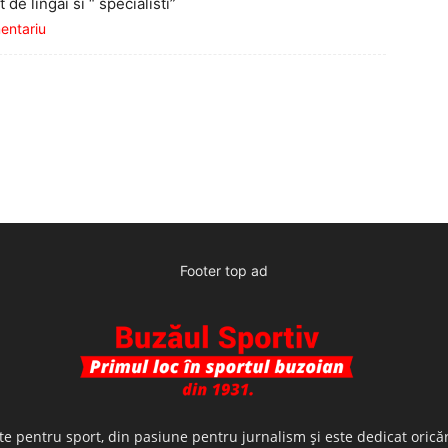
t de lingai si “ specialisti”
mentariu
Footer top ad
te pentru sport, din pasiune pentru jurnalism şi este dedicat oricăr