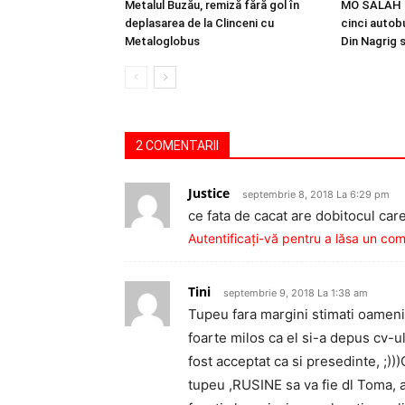
Metalul Buzău, remiză fără gol în
MO SALAH |
deplasarea de la Clinceni cu
cinci autobu
Metaloglobus
Din Nagrig 
2 COMENTARII
Justice
septembrie 8, 2018 La 6:29 pm
ce fata de cacat are dobitocul care
Autentificați-vă pentru a lăsa un co
Tini
septembrie 9, 2018 La 1:38 am
Tupeu fara margini stimati oameni
foarte milos ca el si-a depus cv-ul
fost acceptat ca si presedinte, ;)))
tupeu ,RUSINE sa va fie dl Toma, 