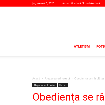
joi, august 6, 2026
Autentificați-vă / Înregistrați-vă
ATLETISM
FOTB
Acasă
Alegerea editorului
Obedienţa se răsplăteşt
Alegerea editorului
Fotbal
Obedienţa se ră