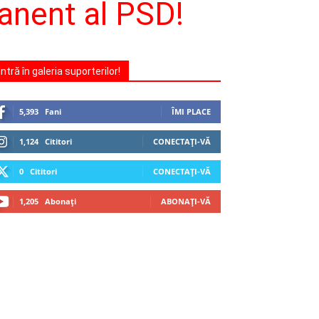
manent al PSD!
Intră în galeria suporterilor!
5,393
Fani
ÎMI PLACE
1,124
Cititori
CONECTAȚI-VĂ
0
Cititori
CONECTAȚI-VĂ
1,205
Abonați
ABONAȚI-VĂ