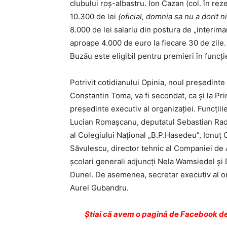
clubului roş-albastru. Ion Cazan (col. în rez
10.300 de lei
(oficial, domnia sa nu a dorit n
8.000 de lei salariu din postura de „interim
aproape 4.000 de euro la fiecare 30 de zile. 
Buzău este eligibil pentru premieri în funcţ
Potrivit cotidianului Opinia, noul președinte
Constantin Toma, va fi secondat, ca și la Pri
președinte executiv al organizației. Funcții
Lucian Romașcanu, deputatul Sebastian Radu,
al Colegiului Național „B.P.Hasedeu”, Ionuț 
Săvulescu, director tehnic al Companiei de 
școlari generali adjuncți Nela Wamsiedel și 
Dunel. De asemenea, secretar executiv al orga
Aurel Gubandru.
Ştiai că avem o pagină de Facebook de