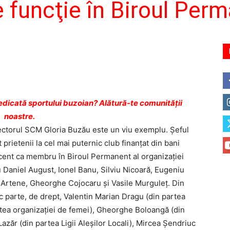
e funcţie în Biroul Per
dicată sportului buzoian? Alătură-te comunității
noastre.
rectorul SCM Gloria Buzău este un viu exemplu. Şeful
 prietenii la cel mai puternic club finanţat din bani
recent ca membru în Biroul Permanent al organizaţiei
 Daniel August, Ionel Banu, Silviu Nicoară, Eugeniu
n Artene, Gheorghe Cojocaru și Vasile Murguleț. Din
c parte, de drept, Valentin Marian Dragu (din partea
partea organizației de femei), Gheorghe Boloangă (din
Lazăr (din partea Ligii Aleșilor Locali), Mircea Șendriuc