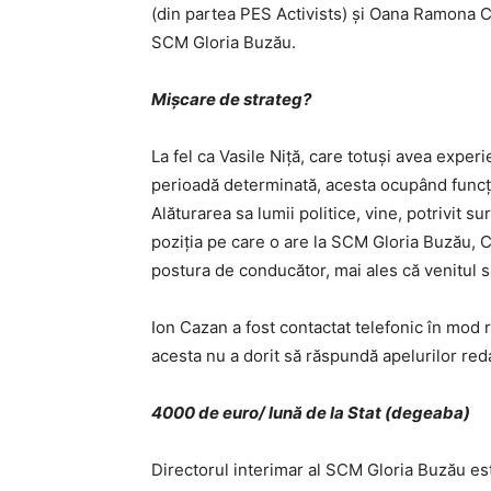
(din partea PES Activists) şi Oana Ramona Că
SCM Gloria Buzău.
Mişcare de strateg?
La fel ca Vasile Niţă, care totuşi avea experie
perioadă determinată, acesta ocupând funcţia
Alăturarea sa lumii politice, vine, potrivit s
poziţia pe care o are la SCM Gloria Buzău, C
postura de conducător, mai ales că venitul să
Ion Cazan a fost contactat telefonic în mod 
acesta nu a dorit să răspundă apelurilor reda
4000 de euro/ lună de la Stat (degeaba)
Directorul interimar al SCM Gloria Buzău est