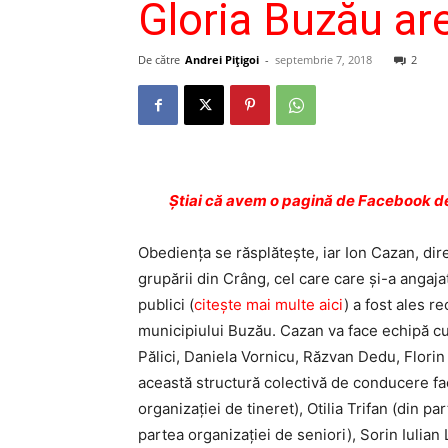
Gloria Buzău ar
De către
Andrei Pițigoi
-
septembrie 7, 2018
2
Ştiai că avem o pagină de Facebook de
Obedienţa se răsplăteşte, iar Ion Cazan, di
grupării din Crâng, cel care care şi-a angajat
publici (
citeşte mai multe aici
) a fost ales 
municipiului Buzău. Cazan va face echipă cu
Pălici, Daniela Vornicu, Răzvan Dedu, Flori
această structură colectivă de conducere fa
organizației de tineret), Otilia Trifan (din 
partea organizației de seniori), Sorin Iulian 