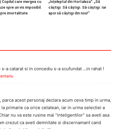
 Copilul care mergea cu
„Înțeleptul din Hortaleza”: „Să
ze spre un vis imposibil.
câștigi. Să câștigi. Să câștigi. Iar
spre imortalitate
apoi să câștigi din nou!”
 s-a catarat si in concediu s-a scufundat …in rahat !
mentariu
, parca acest personaj declara acum ceva timp in urma,
 la primarie ca orice cetatean, iar in urma selectiei a
Chiar nu va este rusine mai “inteligentilor” sa aveti asa
am crezut ca aveti demnitate si discernamant cand