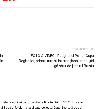
noastre.
Articolul următor
În
FOTO & VIDEO | Reuşita lui Petre! Cupa
 în
Regiunilor, primul turneu internaţional inter-ţări
găzduit de judeţul Buzău
i – Istoria echipei de fotbal Gloria Buzău 1971 – 2011”. În prezent
ul Sportiv, fotojurnalist şi data collector Data Sports Group şi