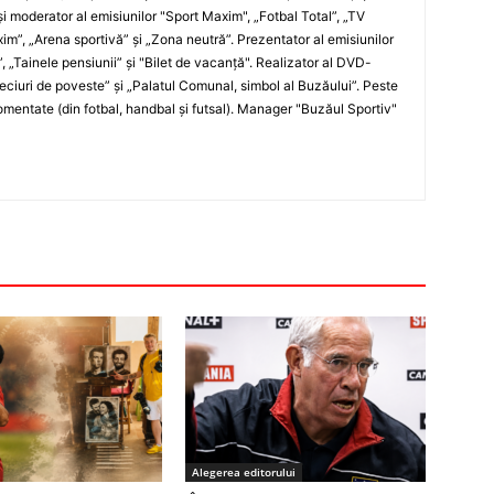
i moderator al emisiunilor "Sport Maxim", „Fotbal Total”, „TV
xim”, „Arena sportivă” şi „Zona neutră”. Prezentator al emisiunilor
”, „Tainele pensiunii” şi "Bilet de vacanţă". Realizator al DVD-
„Meciuri de poveste” şi „Palatul Comunal, simbol al Buzăului”. Peste
entate (din fotbal, handbal şi futsal). Manager "Buzăul Sportiv"
Alegerea editorului