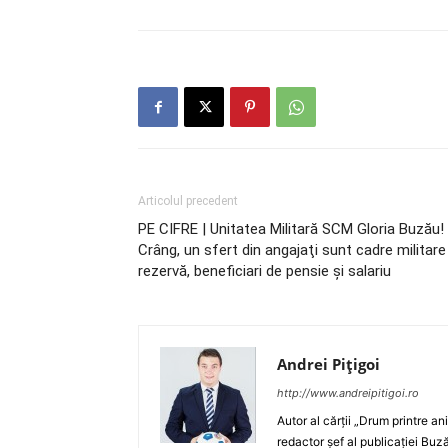
Articolul precedent
PE CIFRE | Unitatea Militară SCM Gloria Buzău! 
Crâng, un sfert din angajaţi sunt cadre militare
rezervă, beneficiari de pensie şi salariu
Andrei Pițigoi
http://www.andreipitigoi.ro
Autor al cărţii „Drum printre an
redactor şef al publicaţiei Buză