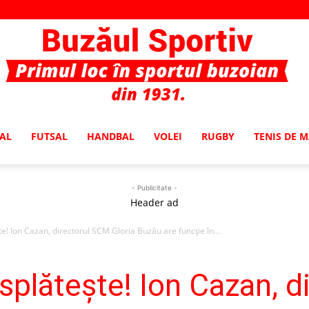
AL
FUTSAL
HANDBAL
VOLEI
RUGBY
TENIS DE 
Buzaul
- Publicitate -
Header ad
e! Ion Cazan, directorul SCM Gloria Buzău are funcţie în...
Sportiv
splăteşte! Ion Cazan, 