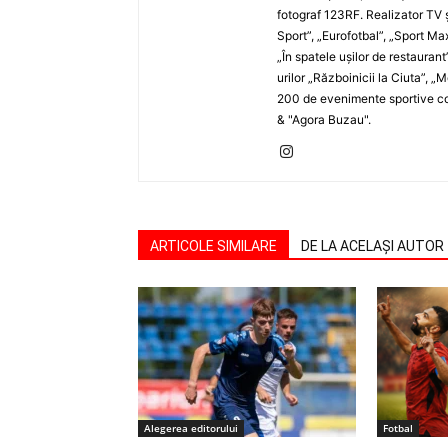
fotograf 123RF. Realizator TV ş
Sport”, „Eurofotbal”, „Sport Ma
„În spatele uşilor de restaurant
urilor „Războinicii la Ciuta”, 
200 de evenimente sportive com
& "Agora Buzau".
ARTICOLE SIMILARE
DE LA ACELAȘI AUTOR
Alegerea editorului
Fotbal