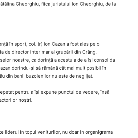
tălina Gheorghiu, fiica juristului Ion Gheorghiu, de la
nţă în sport, col. (r) Ion Cazan a fost ales pe o
 de director interimar al grupării din Crâng.
urselor noastre, ca dorinţă a acestuia de a îşi consolida
azan dorindu-şi să rămână cât mai mult posibil în
u din banii buzoienilor nu este de neglijat.
repetat pentru a îşi expune punctul de vedere, însă
ctorilor noştri.
e liderul în topul veniturilor, nu doar în organigrama