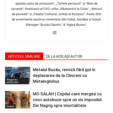
spatele uşilor de restaurant”, „Tainele pensiunii” şi "Bilet de
vacanţă". Realizator al DVD-urilor „Războinicii la Ciuta”, „Meciuri
de poveste” şi „Palatul Comunal, simbol al Buzăului”. Peste 200
de evenimente sportive comentate (din fotbal, handbal şi futsal).
Manager "Buzăul Sportiv" & "Agora Buzau".
ARTICOLE SIMILARE
DE LA ACELAȘI AUTOR
Metalul Buzău, remiză fără gol în
deplasarea de la Clinceni cu
Alegerea
Metaloglobus
editorului
MO SALAH | Copilul care mergea cu
cinci autobuze spre un vis imposibil.
Din Nagrig spre imortalitate
Fotbal