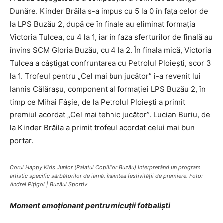
Dunăre. Kinder Brăila s-a impus cu 5 la 0 în fața celor de
la LPS Buzău 2, după ce în finale au eliminat formația
Victoria Tulcea, cu 4 la 1, iar în faza sferturilor de finală au
învins SCM Gloria Buzău, cu 4 la 2. În finala mică, Victoria
Tulcea a câștigat confruntarea cu Petrolul Ploiești, scor 3
la 1. Trofeul pentru „Cel mai bun jucător” i-a revenit lui
Iannis Călărașu, component al formației LPS Buzău 2, în
timp ce Mihai Fâșie, de la Petrolul Ploiești a primit
premiul acordat „Cel mai tehnic jucător”. Lucian Buriu, de
la Kinder Brăila a primit trofeul acordat celui mai bun
portar.
Corul Happy Kids Junior (Palatul Copiiilor Buzău) interpretând un program
artistic specific sărbătorilor de iarnă, înaintea festivității de premiere. Foto:
Andrei Pițigoi | Buzăul Sportiv
Moment emoționant pentru micuții fotbaliști