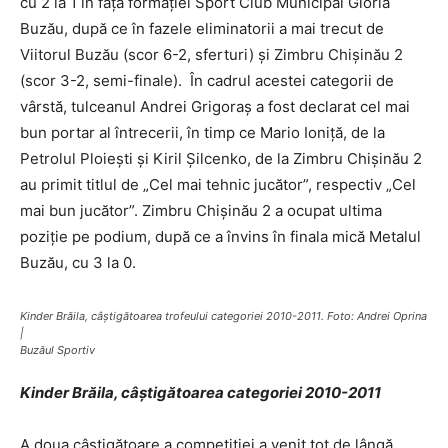
cu 2 la 1 în fața formației Sport Club Municipal Gloria
Buzău, după ce în fazele eliminatorii a mai trecut de
Viitorul Buzău (scor 6-2, sferturi) și Zimbru Chișinău 2
(scor 3-2, semi-finale). În cadrul acestei categorii de
vârstă, tulceanul Andrei Grigoraș a fost declarat cel mai
bun portar al întrecerii, în timp ce Mario Ioniță, de la
Petrolul Ploiești și Kiril Șilcenko, de la Zimbru Chișinău 2
au primit titlul de „Cel mai tehnic jucător”, respectiv „Cel
mai bun jucător”. Zimbru Chișinău 2 a ocupat ultima
poziție pe podium, după ce a învins în finala mică Metalul
Buzău, cu 3 la 0.
Kinder Brăila, câștigătoarea trofeului categoriei 2010-2011. Foto: Andrei Oprina
|
Buzăul Sportiv
Kinder Brăila, câștigătoarea categoriei 2010-2011
A doua câștigătoare a competiției a venit tot de lângă