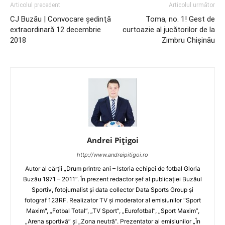
Articolul precedent
Articolul următor
CJ Buzău | Convocare şedinţă
Toma, no. 1! Gest de
extraordinară 12 decembrie
curtoazie al jucătorilor de la
2018
Zimbru Chișinău
Andrei Pițigoi
http://www.andreipitigoi.ro
Autor al cărţii „Drum printre ani – Istoria echipei de fotbal Gloria
Buzău 1971 – 2011”. În prezent redactor şef al publicaţiei Buzăul
Sportiv, fotojurnalist şi data collector Data Sports Group şi
fotograf 123RF. Realizator TV şi moderator al emisiunilor "Sport
Maxim", „Fotbal Total”, „TV Sport”, „Eurofotbal”, „Sport Maxim”,
„Arena sportivă” şi „Zona neutră”. Prezentator al emisiunilor „În