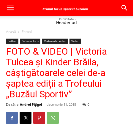
- Publicitate -
Header ad
Acasă
Fotbal
Fotbal
Galerie foto
Materiale video
Video
FOTO & VIDEO | Victoria
Tulcea și Kinder Brăila,
câștigătoarele celei de-a
șaptea ediții a Trofeului
„Buzăul Sportiv”
De către
Andrei Pițigoi
-
decembrie 11, 2018
0