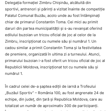
Delegația formației Zimbru Chișinău, alcătuită din
sportivi, antrenori și părinți a vizitat înainte de competiție
Palatul Comunal Buzău, acolo unde au fost întâmpinați
chiar de primarul Constantin Toma. Cei mici au primit
daruri din partea municipalității și s-au revanșat oferind
edilului buzoian un tricou oficial de joc al celor de la
Zimbru, inscripționat cu numele său și numărul 1. Un
cadou similar a primit Constantin Toma și la festivitatea
de premiere, organizată în ultima zi a turneului. Atunci,
primarului buzoian i-a fost oferit un tricou oficial de joc al
Republicii Moldova, inscripționat tot cu numele său și
numărul 1.
În cadrul celei de-a șaptea ediții de iarnă a Trofeului
„Buzăul Sportiv” – România 100, au fost angrenate 24 de
echipe, din județ, din țară și Republica Moldova, care au
totalizat un număr de aproximativ 300 de participanți.