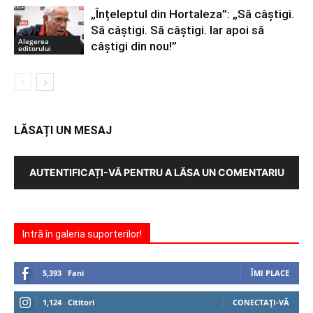
„Înțeleptul din Hortaleza”: „Să câștigi.
Să câștigi. Să câștigi. Iar apoi să
Alegerea
câștigi din nou!”
editorului
LĂSAȚI UN MESAJ
AUTENTIFICAȚI-VĂ PENTRU A LĂSA UN COMENTARIU
Intră în galeria suporterilor!
5,393
Fani
ÎMI PLACE
1,124
Cititori
CONECTAȚI-VĂ