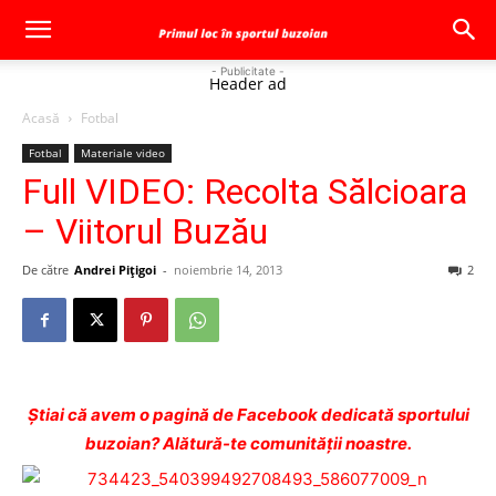
- Publicitate -
Header ad
Acasă
Fotbal
Fotbal
Materiale video
Full VIDEO: Recolta Sălcioara
– Viitorul Buzău
De către
Andrei Pițigoi
-
noiembrie 14, 2013
2
Ştiai că avem o pagină de Facebook dedicată sportului
buzoian? Alătură-te comunității noastre.