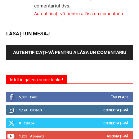
comentariul dvs.
Autentificați-vă pentru a lăsa un comentariu
LĂSAȚI UN MESAJ
AUTENTIFICAȚI-VĂ PENTRU A LĂSA UN COMENTARIU
Intră în galeria suporterilor!
5,393
Fani
ÎMI PLACE
1,124
Cititori
CONECTAȚI-VĂ
0
Cititori
CONECTAȚI-VĂ
1,205
Abonați
ABONAȚI-VĂ