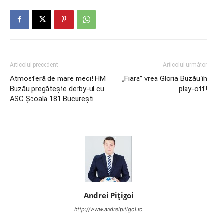
Articolul precedent
Articolul următor
Atmosferă de mare meci! HM
„Fiara” vrea Gloria Buzău în
Buzău pregăteşte derby-ul cu
play-off!
ASC Şcoala 181 Bucureşti
Andrei Pițigoi
http://www.andreipitigoi.ro