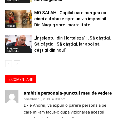
editorului
MO SALAH | Copilul care mergea cu
cinci autobuze spre un vis imposibil.
Din Nagrig spre imortalitate
Fotbal
„Înțeleptul din Hortaleza”: „Să câștigi.
Să câștigi. Să câștigi. Iar apoi să
Alegerea
câștigi din nou!”
editorului
2 COMENTARII
ambitie personala-punctul meu de vedere
noiembrie 15, 2013 La 7:31 pm
D-le Andrei, va expun o parere personala pe
care mi-am facut-o dupa vizionarea acestei