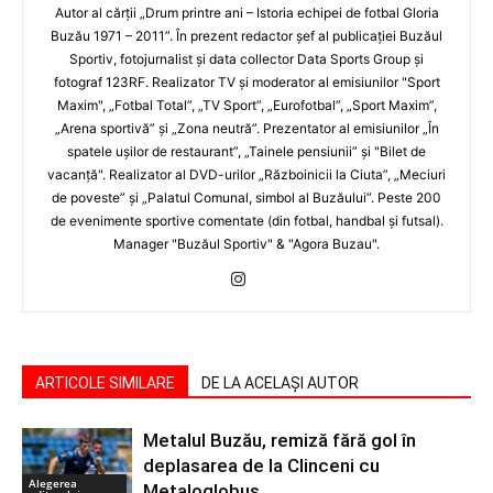
Autor al cărţii „Drum printre ani – Istoria echipei de fotbal Gloria
Buzău 1971 – 2011”. În prezent redactor şef al publicaţiei Buzăul
Sportiv, fotojurnalist şi data collector Data Sports Group şi
fotograf 123RF. Realizator TV şi moderator al emisiunilor "Sport
Maxim", „Fotbal Total”, „TV Sport”, „Eurofotbal”, „Sport Maxim”,
„Arena sportivă” şi „Zona neutră”. Prezentator al emisiunilor „În
spatele uşilor de restaurant”, „Tainele pensiunii” şi "Bilet de
vacanţă". Realizator al DVD-urilor „Războinicii la Ciuta”, „Meciuri
de poveste” şi „Palatul Comunal, simbol al Buzăului”. Peste 200
de evenimente sportive comentate (din fotbal, handbal şi futsal).
Manager "Buzăul Sportiv" & "Agora Buzau".
ARTICOLE SIMILARE
DE LA ACELAȘI AUTOR
Metalul Buzău, remiză fără gol în
deplasarea de la Clinceni cu
Alegerea
Metaloglobus