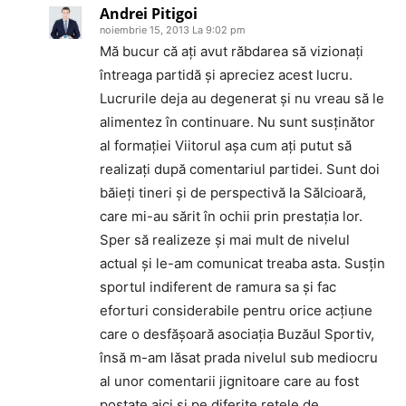
Andrei Pitigoi
noiembrie 15, 2013 La 9:02 pm
Mă bucur că aţi avut răbdarea să vizionaţi
întreaga partidă şi apreciez acest lucru.
Lucrurile deja au degenerat şi nu vreau să le
alimentez în continuare. Nu sunt susţinător
al formaţiei Viitorul aşa cum aţi putut să
realizaţi după comentariul partidei. Sunt doi
băieţi tineri şi de perspectivă la Sălcioară,
care mi-au sărit în ochii prin prestaţia lor.
Sper să realizeze şi mai mult de nivelul
actual şi le-am comunicat treaba asta. Susţin
sportul indiferent de ramura sa şi fac
eforturi considerabile pentru orice acţiune
care o desfăşoară asociaţia Buzăul Sportiv,
însă m-am lăsat prada nivelul sub mediocru
al unor comentarii jignitoare care au fost
postate aici şi pe diferite reţele de