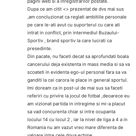
pagini web si a inregistrarilor postate.
Dupa ce am citit <> prezentat de dvs mai sus
,am concluzionat ca reglati ambitiile personale
pe care le-ati avut cu suporterul cu care ati
intrat in conflict, prin intermediul Buzaului-
Sportiv , brand sportiv la care lucrati ca
presedinte.
Din pacate, nu faceti decat sa aprofundati boala
cancerului deja existenta in mass media si sa va
scoateti in evidenta ego-ul personal fara sa va
ganditi la cei carora le place in general sportul.
Imi doream ca in post-ul de mai sus sa faceti
referiri cu privire la jocul de fotbal ,deoarece eu
am vizionat partida in intregime si mi-a placut
sa vad concurenta chiar si intre ocupanta
locului 14 cu locul 2 , iar la nivel de liga a 4 a in
Romania nu am vazut vreo mare diferenta de
valoare intre cele doua echipe.