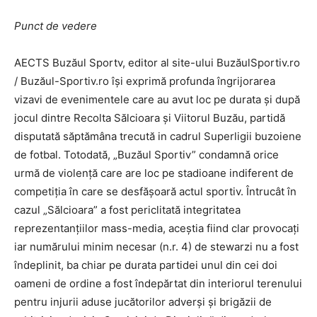
Punct de vedere
AECTS Buzăul Sportv, editor al site-ului BuzăulSportiv.ro
/ Buzăul-Sportiv.ro îşi exprimă profunda îngrijorarea
vizavi de evenimentele care au avut loc pe durata şi după
jocul dintre Recolta Sălcioara şi Viitorul Buzău, partidă
disputată săptămâna trecută in cadrul Superligii buzoiene
de fotbal. Totodată, „Buzăul Sportiv” condamnă orice
urmă de violenţă care are loc pe stadioane indiferent de
competiţia în care se desfăşoară actul sportiv. Întrucât în
cazul „Sălcioara” a fost periclitată integritatea
reprezentanţiilor mass-media, aceştia fiind clar provocaţi
iar numărului minim necesar (n.r. 4) de stewarzi nu a fost
îndeplinit, ba chiar pe durata partidei unul din cei doi
oameni de ordine a fost îndepărtat din interiorul terenului
pentru injurii aduse jucătorilor adverşi şi brigăzii de