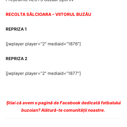
RECOLTA SĂLCIOARA – VIITORUL BUZĂU
REPRIZA 1
[jwplayer player=”2″ mediaid=”1876″]
REPRIZA 2
[jwplayer player=”2″ mediaid=”1877″]
Ştiai că avem o pagină de Facebook dedicată fotbalului
buzoian? Alătură-te comunității noastre.