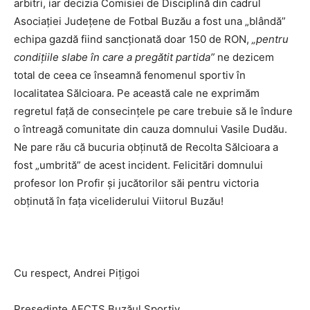
arbitri, iar decizia Comisiei de Disciplină din cadrul
Asociaţiei Judeţene de Fotbal Buzău a fost una „blândă”
echipa gazdă fiind sancţionată doar 150 de RON,
„pentru
condiţiile slabe în care a pregătit partida”
ne dezicem
total de ceea ce înseamnă fenomenul sportiv în
localitatea Sălcioara. Pe această cale ne exprimăm
regretul faţă de consecinţele pe care trebuie să le îndure
o întreagă comunitate din cauza domnului Vasile Dudău.
Ne pare rău că bucuria obţinută de Recolta Sălcioara a
fost „umbrită” de acest incident. Felicitări domnului
profesor Ion Profir şi jucătorilor săi pentru victoria
obţinută în faţa viceliderului Viitorul Buzău!
Cu respect, Andrei Piţigoi
Preşedinte AECTS Buzăul Sportiv