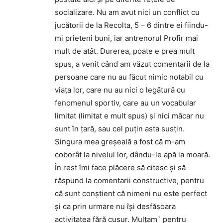
socializare. Nu am avut nici un conflict cu
jucătorii de la Recolta, 5 – 6 dintre ei fiindu-
mi prieteni buni, iar antrenorul Profir mai
mult de atât. Durerea, poate e prea mult
spus, a venit când am văzut comentarii de la
persoane care nu au făcut nimic notabil cu
viaţa lor, care nu au nici o legătură cu
fenomenul sportiv, care au un vocabular
limitat (limitat e mult spus) şi nici măcar nu
sunt în ţară, sau cel puţin asta susţin.
Singura mea greşeală a fost că m-am
coborât la nivelul lor, dându-le apă la moară.
În rest îmi face plăcere să citesc şi să
răspund la comentarii constructive, pentru
că sunt conştient că nimeni nu este perfect
şi ca prin urmare nu îşi desfăşoara
activitatea fără cusur. Mulţam` pentru