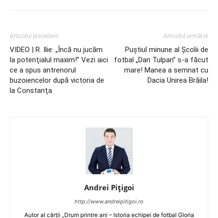
Articolul precedent
Articolul următor
VIDEO | R. Ilie: „Încă nu jucăm
Puştiul minune al Şcolii de
la potenţialul maxim!” Vezi aici
fotbal „Dan Tulpan” s-a făcut
ce a spus antrenorul
mare! Manea a semnat cu
buzoiencelor după victoria de
Dacia Unirea Brăila!
la Constanţa
Andrei Pițigoi
http://www.andreipitigoi.ro
Autor al cărţii „Drum printre ani – Istoria echipei de fotbal Gloria