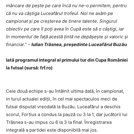
mâncare de peşte pe care încă nu ne-o permitem, pentru
că nu va câştiga Luceafărul trofeul. Noi ne axăm pe
campionat şi pe creşterea de tinere talente. Singurul
obiectiv pe care îl poţi avea în Cupă este să o câştigi, iar
în momentul de faţă acestă ţintă ne depăşeşte şi valoric şi
financiar.” –
Iulian Trăsnea, preşedinte Luceafărul Buzău
Iată programul integral al primului tur din Cupa României
la futsal (sursă: frf.ro)
Cele două echipe s-au întâlnit ultima dată, în campionat,
in turul actualei ediţii, în cel mai spectaculos meci de
futsal disputat vreodată la Buzău. Luceafărul a deschis
scorul, Fortius a condus la pauză cu 3 la 1, dar jucătorii lui
Trăsnea s-au impus cu 6 la 3 la final. Înregistrarea
integrală a partidei este disponibilă mai jos.