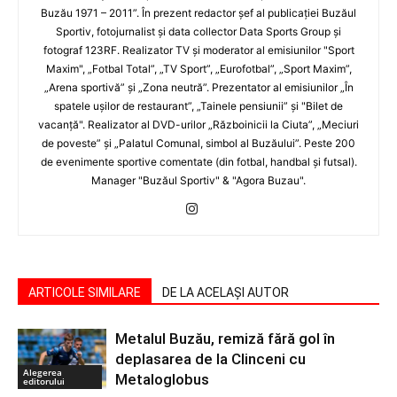
Buzău 1971 – 2011”. În prezent redactor şef al publicaţiei Buzăul
Sportiv, fotojurnalist şi data collector Data Sports Group şi
fotograf 123RF. Realizator TV şi moderator al emisiunilor "Sport
Maxim", „Fotbal Total”, „TV Sport”, „Eurofotbal”, „Sport Maxim”,
„Arena sportivă” şi „Zona neutră”. Prezentator al emisiunilor „În
spatele uşilor de restaurant”, „Tainele pensiunii” şi "Bilet de
vacanţă". Realizator al DVD-urilor „Războinicii la Ciuta”, „Meciuri
de poveste” şi „Palatul Comunal, simbol al Buzăului”. Peste 200
de evenimente sportive comentate (din fotbal, handbal şi futsal).
Manager "Buzăul Sportiv" & "Agora Buzau".
ARTICOLE SIMILARE
DE LA ACELAȘI AUTOR
Metalul Buzău, remiză fără gol în
deplasarea de la Clinceni cu
Alegerea
Metaloglobus
editorului