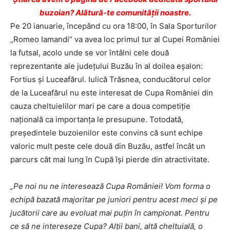
buzoian? Alătură-te comunității noastre.
Pe 20 ianuarie, începând cu ora 18:00, în Sala Sporturilor
„Romeo Iamandi” va avea loc primul tur al Cupei României
la futsal, acolo unde se vor întâlni cele două
reprezentante ale judeţului Buzău în al doilea eşalon:
Fortius şi Luceafărul. Iulică Trăsnea, conducătorul celor
de la Luceafărul nu este interesat de Cupa României din
cauza cheltuielilor mari pe care a doua competiţie
naţională ca importanţa le presupune. Totodată,
preşedintele buzoienilor este convins că sunt echipe
valoric mult peste cele două din Buzău, astfel încât un
parcurs cât mai lung în Cupă îşi pierde din atractivitate.
„Pe noi nu ne interesează Cupa României! Vom forma o
echipă bazată majoritar pe juniori pentru acest meci şi pe
jucătorii care au evoluat mai puţin în campionat. Pentru
ce să ne intereseze Cupa? Alţii bani, altă cheltuială, o