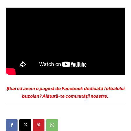
Ştiai că avem o pagină de Facebook dedicată fotbalului
buzoian? Alătură-te comunității noastre.