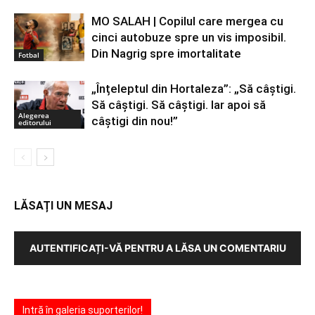
MO SALAH | Copilul care mergea cu
cinci autobuze spre un vis imposibil.
Din Nagrig spre imortalitate
Fotbal
„Înțeleptul din Hortaleza”: „Să câștigi.
Să câștigi. Să câștigi. Iar apoi să
Alegerea
câștigi din nou!”
editorului
LĂSAȚI UN MESAJ
AUTENTIFICAȚI-VĂ PENTRU A LĂSA UN COMENTARIU
Intră în galeria suporterilor!