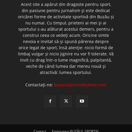
Acest site a apărut din dragoste pentru sport,
din pasiune pentru jurnalism şi este dedicat
oricărei forme de activitate sportivă din Buzău şi
nu numai. Cu timpul, prieteni ai mei şi ai
sportului s-au alăturat acestui demers, pentru a
construi ceea ce vedeţi acum. Oricine simte
nevoia e invitat să-şi spună părerea despre
orice legat de sport, însă atenţie: nicio formă de
limbaj vulgar şi nicio jignire nu vor fi tolerate. Vă
invit cu drag într-o lume magnifică, palpitantă,
veche de când lumea dar mereu nouă şi
atractivă: lumea sportului.
Contactați-ne:
buzaulsportiv@yahoo.com
Contact
Emisiunea BUZĂUL SPORTIV