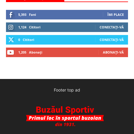
5,393
Fani
ÎMI PLACE
1,124
Cititori
CONECTAȚI-VĂ
0
Cititori
CONECTAȚI-VĂ
1,205
Abonați
ABONAȚI-VĂ
Footer top ad