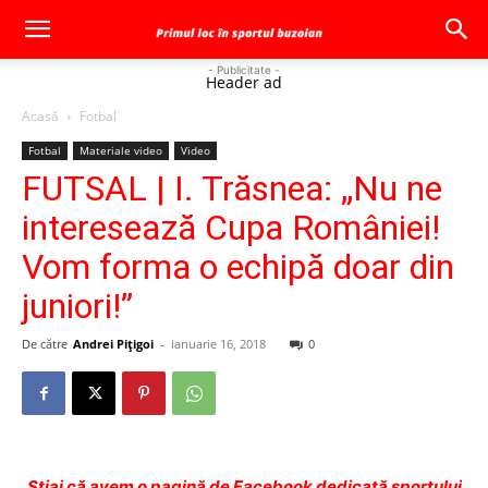
- Publicitate -
Header ad
Acasă
Fotbal
Fotbal
Materiale video
Video
FUTSAL | I. Trăsnea: „Nu ne
interesează Cupa României!
Vom forma o echipă doar din
juniori!”
De către
Andrei Pițigoi
-
ianuarie 16, 2018
0
Ştiai că avem o pagină de Facebook dedicată sportului