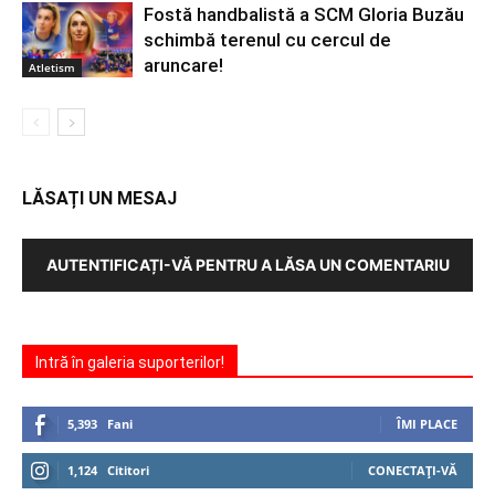
Fostă handbalistă a SCM Gloria Buzău
schimbă terenul cu cercul de
aruncare!
Atletism
LĂSAȚI UN MESAJ
AUTENTIFICAȚI-VĂ PENTRU A LĂSA UN COMENTARIU
Intră în galeria suporterilor!
5,393
Fani
ÎMI PLACE
1,124
Cititori
CONECTAȚI-VĂ