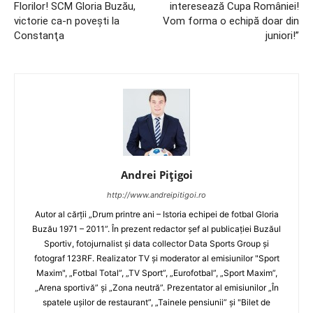
Florilor! SCM Gloria Buzău,
interesează Cupa României!
victorie ca-n poveşti la
Vom forma o echipă doar din
Constanţa
juniori!”
Andrei Pițigoi
http://www.andreipitigoi.ro
Autor al cărţii „Drum printre ani – Istoria echipei de fotbal Gloria
Buzău 1971 – 2011”. În prezent redactor şef al publicaţiei Buzăul
Sportiv, fotojurnalist şi data collector Data Sports Group şi
fotograf 123RF. Realizator TV şi moderator al emisiunilor "Sport
Maxim", „Fotbal Total”, „TV Sport”, „Eurofotbal”, „Sport Maxim”,
„Arena sportivă” şi „Zona neutră”. Prezentator al emisiunilor „În
spatele uşilor de restaurant”, „Tainele pensiunii” şi "Bilet de