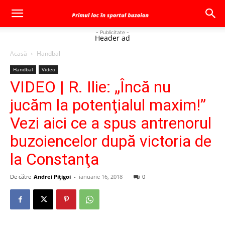
- Publicitate -
Header ad
Acasă
Handbal
Handbal
Video
VIDEO | R. Ilie: „Încă nu
jucăm la potenţialul maxim!”
Vezi aici ce a spus antrenorul
buzoiencelor după victoria de
la Constanţa
De către
Andrei Pițigoi
-
ianuarie 16, 2018
0