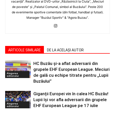
vacanţă". Realizator al DVD-urilor „Războinicii la Ciuta”, „Meciuri
de poveste” şi „Palatul Comunal, simbol al Buzăului”. Peste 200
de evenimente sportive comentate (din fotbal, handbal şi futsal).
Manager "Buzăul Sportiv" & "Agora Buzau".
ARTICOLE SIMILARE
DE LA ACELAȘI AUTOR
HC Buzău și-a aflat adversarii din
grupele EHF European League. Meciuri
Alegerea
de gală cu echipe titrate pentru „Lupii
editorului
Buzăului”
Giganții Europei vin în calea HC Buzău!
Lupii își vor afla adversarii din grupele
Alegerea
EHF European League pe 17 iulie
editorului