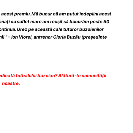
 acest premiu. Mă bucur că am putut îndeplini acest
ionaţi cu suflet mare am reuşit să bucurăm peste 50
continua. Urez pe această cale tuturor buzoienilor
ani! " – Ion Viorel, antrenor Gloria Buzău (preşedinte
dicată fotbalului buzoian? Alătură-te comunității
noastre.