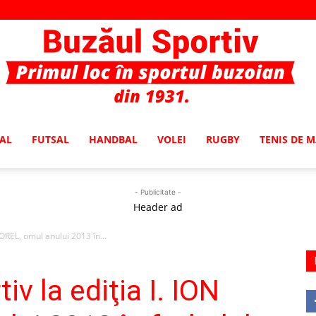
AL
FUTSAL
HANDBAL
VOLEI
RUGBY
TENIS DE 
Buzaul
- Publicitate -
Header ad
IOREL, omul anului 2013 în...
Sportiv
iv la ediţia I. ION