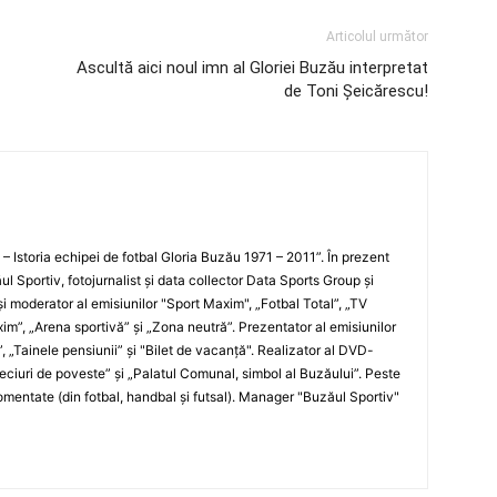
Articolul următor
Ascultă aici noul imn al Gloriei Buzău interpretat
de Toni Şeicărescu!
i – Istoria echipei de fotbal Gloria Buzău 1971 – 2011”. În prezent
ul Sportiv, fotojurnalist şi data collector Data Sports Group şi
i moderator al emisiunilor "Sport Maxim", „Fotbal Total”, „TV
xim”, „Arena sportivă” şi „Zona neutră”. Prezentator al emisiunilor
”, „Tainele pensiunii” şi "Bilet de vacanţă". Realizator al DVD-
„Meciuri de poveste” şi „Palatul Comunal, simbol al Buzăului”. Peste
entate (din fotbal, handbal şi futsal). Manager "Buzăul Sportiv"