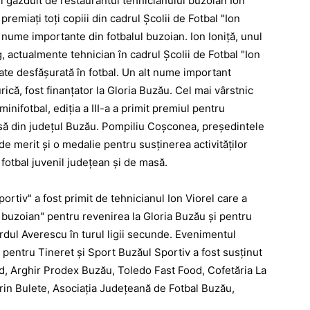
i găzduit de restaurantul tehnicianului buzoian Ion
 premiaţi toţi copiii din cadrul Şcolii de Fotbal "Ion
s nume importante din fotbalul buzoian. Ion Ioniţă, unul
g, actualmente tehnician în cadrul Şcolii de Fotbal "Ion
tate desfăşurată în fotbal. Un alt nume important
urică, fost finanţator la Gloria Buzău. Cel mai vârstnic
inifotbal, ediţia a III-a a primit premiul pentru
masă din judeţul Buzău. Pompiliu Coşconea, preşedintele
 merit şi o medalie pentru susţinerea activităţilor
 fotbal juvenil judeţean şi de masă.
rtiv" a fost primit de tehnicianul Ion Viorel care a
 buzoian" pentru revenirea la Gloria Buzău şi pentru
ardul Averescu în turul ligii secunde. Evenimentul
 pentru Tineret şi Sport Buzăul Sportiv a fost susţinut
id, Arghir Prodex Buzău, Toledo Fast Food, Cofetăria La
rin Bulete, Asociaţia Judeţeană de Fotbal Buzău,