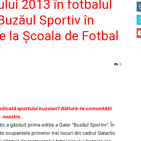
lui 2013 în fotbalul
uzăul Sportiv în
de la Şcoala de Fotbal
0
dicată sportului buzoian? Alătură-te comunității
noastre.
 a găzduit prima ediţie a Galei "Buzăul Sportiv". În
te ocupantele primelor trei locuri din cadrul Galactic