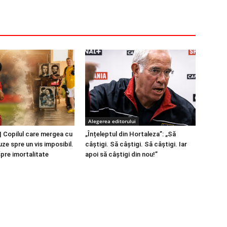
Alegerea editorului
 Copilul care mergea cu
„Înțeleptul din Hortaleza”: „Să
ze spre un vis imposibil.
câștigi. Să câștigi. Să câștigi. Iar
spre imortalitate
apoi să câștigi din nou!”