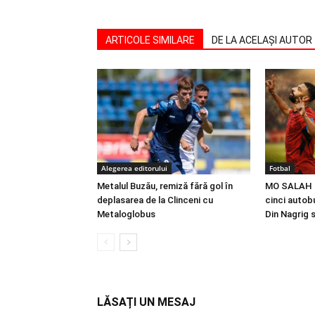
ARTICOLE SIMILARE
DE LA ACELAȘI AUTOR
Alegerea editorului
Fotbal
Metalul Buzău, remiză fără gol în
MO SALAH |
deplasarea de la Clinceni cu
cinci autobu
Metaloglobus
Din Nagrig 
LĂSAȚI UN MESAJ