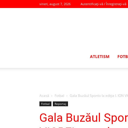
vineri, august 7, 2026
Autentificați-vă / Înregistrați-vă
ATLETISM
FOTB
Acasă
Fotbal
Gala Buzăul Sportiv la ediţia I. ION V
Fotbal
Reportaj
Gala Buzăul Sport