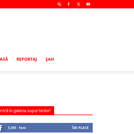
MASĂ
REPORTAJ
ŞAH
Intră în galeria suporterilor!
5,393
Fani
ÎMI PLACE