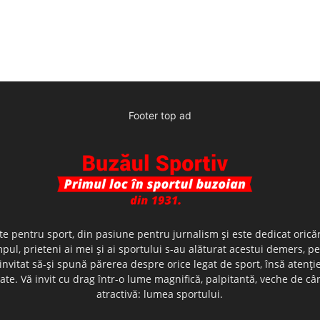
Footer top ad
te pentru sport, din pasiune pentru jurnalism şi este dedicat oricăr
ul, prieteni ai mei şi ai sportului s-au alăturat acestui demers, p
nvitat să-şi spună părerea despre orice legat de sport, însă atenţi
olerate. Vă invit cu drag într-o lume magnifică, palpitantă, veche de
atractivă: lumea sportului.