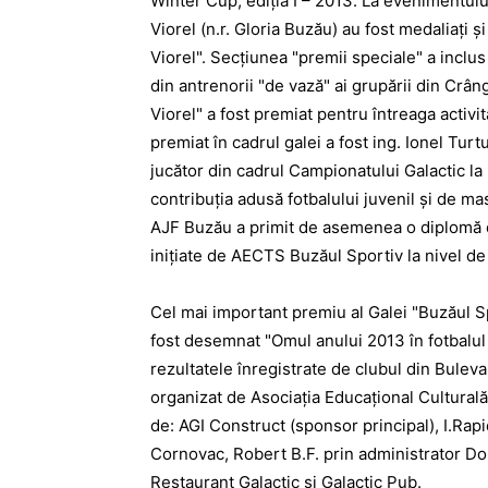
Winter Cup, ediţia I – 2013. La evenimentulu
Viorel (n.r. Gloria Buzău) au fost medaliaţi şi
Viorel". Secţiunea "premii speciale" a inclu
din antrenorii "de vază" ai grupării din Crân
Viorel" a fost premiat pentru întreaga activi
premiat în cadrul galei a fost ing. Ionel Turt
jucător din cadrul Campionatului Galactic la m
contribuţia adusă fotbalului juvenil şi de 
AJF Buzău a primit de asemenea o diplomă de
iniţiate de AECTS Buzăul Sportiv la nivel de
Cel mai important premiu al Galei "Buzăul Spo
fost desemnat "Omul anului 2013 în fotbalul
rezultatele înregistrate de clubul din Bulev
organizat de Asociaţia Educaţional Culturală
de: AGI Construct (sponsor principal), I.Rap
Cornovac, Robert B.F. prin administrator Do
Restaurant Galactic şi Galactic Pub.