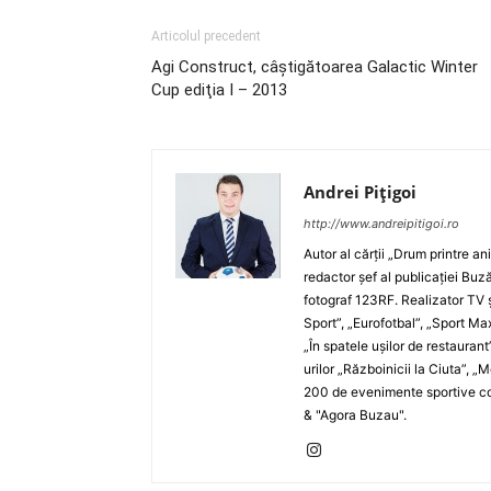
Articolul precedent
Agi Construct, câştigătoarea Galactic Winter
Cup ediţia I – 2013
Andrei Pițigoi
http://www.andreipitigoi.ro
Autor al cărţii „Drum printre an
redactor şef al publicaţiei Buză
fotograf 123RF. Realizator TV ş
Sport”, „Eurofotbal”, „Sport Ma
„În spatele uşilor de restaurant
urilor „Războinicii la Ciuta”, 
200 de evenimente sportive com
& "Agora Buzau".