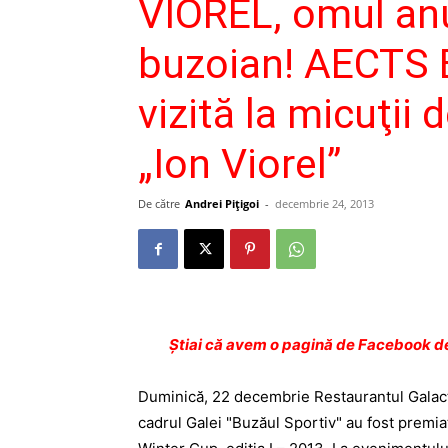
VIOREL, omul anu
buzoian! AECTS B
vizită la micuţii 
„Ion Viorel”
De către
Andrei Pițigoi
-
decembrie 24, 2013
Ştiai că avem o pagină de Facebook de
Duminică, 22 decembrie Restaurantul Galactic
cadrul Galei "Buzăul Sportiv" au fost premia