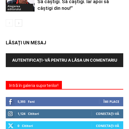
Să câștigi. Să câștigi. Iar apoi să
Alegerea
câștigi din nou!”
editorului
LĂSAȚI UN MESAJ
AUTENTIFICAȚI-VĂ PENTRU A LĂSA UN COMENTARIU
Intră în galeria suporterilor!
5,393
Fani
ÎMI PLACE
1,124
Cititori
CONECTAȚI-VĂ
0
Cititori
CONECTAȚI-VĂ