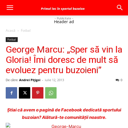
- Publicitate -
Header ad
Acasă
Fotbal
Fotbal
George Marcu: „Sper să vin la
Gloria! Îmi doresc de mult să
evoluez pentru buzoieni”
De către
Andrei Pițigoi
-
iulie 12, 2013
0
Ştiai că avem o pagină de Facebook dedicată sportului
buzoian? Alătură-te comunității noastre.