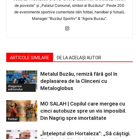
de poveste” şi „Palatul Comunal, simbol al Buzăului”. Peste 200
de evenimente sportive comentate (din fotbal, handbal şi futsal).
Manager "Buzăul Sportiv" & "Agora Buzau".
ARTICOLE SIMILARE
DE LA ACELAȘI AUTOR
Metalul Buzău, remiză fără gol în
deplasarea de la Clinceni cu
Alegerea
Metaloglobus
editorului
MO SALAH | Copilul care mergea cu
cinci autobuze spre un vis imposibil.
Din Nagrig spre imortalitate
Fotbal
„Înțeleptul din Hortaleza”: „Să câștigi.