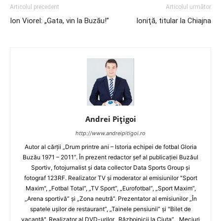
Articolul precedent
Articolul următor
Ion Viorel: „Gata, vin la Buzău!”
Ioniţă, titular la Chiajna
Andrei Pițigoi
http://www.andreipitigoi.ro
Autor al cărţii „Drum printre ani – Istoria echipei de fotbal Gloria
Buzău 1971 – 2011”. În prezent redactor şef al publicaţiei Buzăul
Sportiv, fotojurnalist şi data collector Data Sports Group şi
fotograf 123RF. Realizator TV şi moderator al emisiunilor "Sport
Maxim", „Fotbal Total”, „TV Sport”, „Eurofotbal”, „Sport Maxim”,
„Arena sportivă” şi „Zona neutră”. Prezentator al emisiunilor „În
spatele uşilor de restaurant”, „Tainele pensiunii” şi "Bilet de
vacanţă". Realizator al DVD-urilor „Războinicii la Ciuta”, „Meciuri