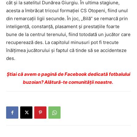
cât şi la satelitul Dunărea Giurgiu. În ultima stagiune,
acesta a îmbrăcat tricoul formaţiei CS Otopeni, fiind unul
din remarcaţii ligii secunde. În joc, „Bilă” se remarcă prin
inteligenţă, constanţă, plasament şi prestaţiile foarte
bune de la centrul terenului, fiind totodată un jucător care
recuperează des. La capitolul minusuri pot fi trecute
înălţimea jucătorului şi faptul că tinde să se accidenteze
des.
Ştiai că avem o pagină de Facebook dedicată fotbalului
buzoian? Alătură-te comunității noastre.