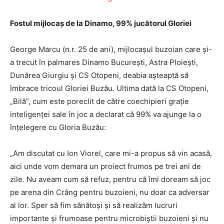
Fostul mijlocaş de la Dinamo, 99% jucătorul Gloriei
George Marcu (n.r. 25 de ani), mijlocaşul buzoian care şi-
a trecut în palmares Dinamo Bucureşti, Astra Ploieşti,
Dunărea Giurgiu şi CS Otopeni, deabia aşteaptă să
îmbrace tricoul Gloriei Buzău. Ultima dată la CS Otopeni,
„Bilă”, cum este poreclit de către coechipieri graţie
inteligenţei sale în joc a declarat că 99% va ajunge la o
înţelegere cu Gloria Buzău:
„Am discutat cu Ion Viorel, care mi-a propus să vin acasă,
aici unde vom demara un proiect frumos pe trei ani de
zile. Nu aveam cum să refuz, pentru că îmi doream să joc
pe arena din Crâng pentru buzoieni, nu doar ca adversar
al lor. Sper să fim sănătoşi şi să realizăm lucruri
importante şi frumoase pentru microbiştii buzoieni şi nu