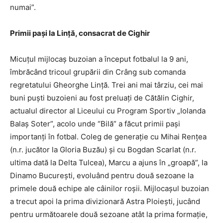
numai”.
Primii paşi la Linţă, consacrat de Cighir
Micuţul mijlocaş buzoian a început fotbalul la 9 ani,
îmbrăcând tricoul grupării din Crâng sub comanda
regreta­tului Gheorghe Linţă. Trei ani mai târziu, cei mai
buni puşti buzoieni au fost preluaţi de Cătălin Cighir,
actualul director al Liceului cu Program Sportiv „Iolanda
Balaş Soter”, acolo unde “Bilă” a făcut primii paşi
importanţi în fotbal. Coleg de generaţie cu Mihai Renţea
(n.r. jucător la Gloria Buzău) şi cu Bogdan Scarlat (n.r.
ultima dată la Delta Tulcea), Marcu a ajuns în „groapă”, la
Dinamo Bucureşti, evoluând pentru două sezoane la
primele două echipe ale câinilor roşii. Mijlocaşul buzoian
a trecut apoi la prima divizionară Astra Ploieşti, jucând
pentru următoarele două sezoane atât la prima formaţie,