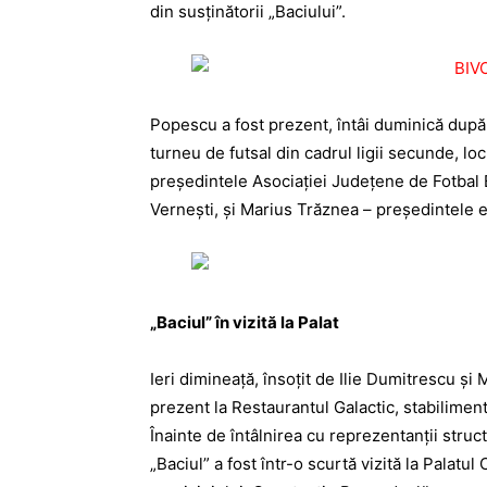
din susținătorii „Baciului”.
Popescu a fost prezent, întâi duminică după
turneu de futsal din cadrul ligii secunde, lo
președintele Asociației Județene de Fotbal B
Vernești, și Marius Trăznea – președintele e
„Baciul” în vizită la Palat
Ieri dimineață, însoțit de Ilie Dumitrescu și M
prezent la Restaurantul Galactic, stabiliment
Înainte de întâlnirea cu reprezentanții struct
„Baciul” a fost într-o scurtă vizită la Palat