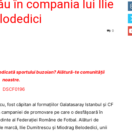
ău în compania lui Ilie
lodedici
0
dicată sportului buzoian? Alătură-te comunității
noastre.
 fost căpitan al formațiilor Gala­tasaray Istanbul și CF
ia campaniei de promovare pe care o desfășoară în
dinte al Federației Române de Fotbal. Alături de
 de marcă, Ilie Dumitrescu și Miodrag Belodedici, unii