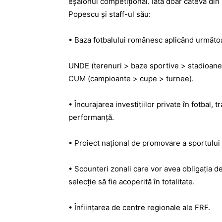
eșalonul competițional. Iată doar câteva din
Popescu și staff-ul său:
• Baza fotbalului românesc aplicând următoa
UNDE (terenuri > baze sportive > stadioane)
CUM (campioante > cupe > turnee).
• Încurajarea investițiilor private în fotbal,
performanță.
• Proiect național de promovare a sportului 
• Scounteri zonali care vor avea obligația de 
selecție să fie acoperită în totalitate.
• Înființarea de centre regionale ale FRF.