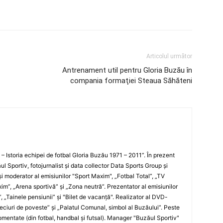
Articolul următor
Antrenament util pentru Gloria Buzău în
compania formaţiei Steaua Săhăteni
i – Istoria echipei de fotbal Gloria Buzău 1971 – 2011”. În prezent
ul Sportiv, fotojurnalist şi data collector Data Sports Group şi
i moderator al emisiunilor "Sport Maxim", „Fotbal Total”, „TV
xim”, „Arena sportivă” şi „Zona neutră”. Prezentator al emisiunilor
”, „Tainele pensiunii” şi "Bilet de vacanţă". Realizator al DVD-
„Meciuri de poveste” şi „Palatul Comunal, simbol al Buzăului”. Peste
entate (din fotbal, handbal şi futsal). Manager "Buzăul Sportiv"