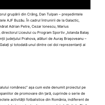
norul grupării din Crâng, Dan Tulpan – președintele
le AJF Buzău. În cadrul întrunirii de la Galactic,
mărat Adrian Petre, Cezar Ionescu, Marius
, directorul Liceului cu Program Sportiv „Iolanda Balaș
nții județului Prahova, alături de Auraș Brașoveanu –
lați și totodată unul dintre cei doi reprezentanți ai
balului românesc” așa cum este denumit proiectul pe
campaniilor de promovare din țară, cuprinde o serie de
ctele activității fotbalistice din România, indiferent de