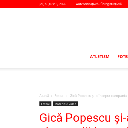
joi, august 6, 2026
Autentificați-vă / Înregistrați-vă
ATLETISM
FOTB
Acasă
Fotbal
Gică Popescu și-a început campania el
Fotbal
Materiale video
Gică Popescu și