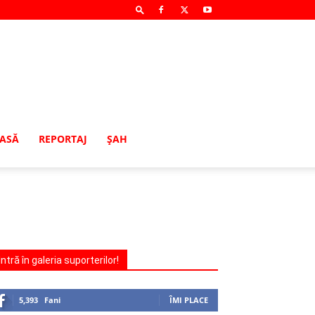
MASĂ
REPORTAJ
ŞAH
Intră în galeria suporterilor!
5,393
Fani
ÎMI PLACE