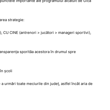
 punctele importante ale programului alcătuit de Gică
rea strategie:
, CU CINE (antrenori > jucători > manageri sportivi),
 transparența sporităa acestora în drumul spre
în școli
a urmări toate meciurile din județ, astfel încât aria de