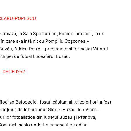
-amiază, la Sala Sporturilor „Romeo Iamandi”, la un
c în care s-a întâlnit cu Pompiliu Coșconea –
uzău, Adrian Petre – preșe­dinte al formației Viitorul
chipei de futsal Luceafărul Buzău.
iodrag Belodedici, fostul căpitan al „tricolorilor” a fost
 deținut de tehnicianul Gloriei Buzău, Ion Viorel.
urilor fotbalistice din județul Buzău și Prahova,
ul Comunal, acolo unde l-a cunoscut pe edilul