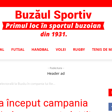
AL
FUTSAL
HANDBAL
VOLEI
RUGBY
TENIS DE 
Buzaul
- Publicitate -
Header ad
ectorală la Buzău în compania lui Ilie...
Sportiv
-a început campania