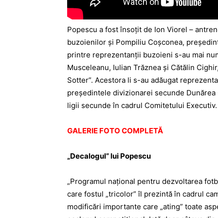
Popescu a fost însoțit de Ion Viorel – antre
buzoienilor și Pompiliu Coșconea, preșe­dinte
printre reprezentanții buzoieni s-au mai nu
Musceleanu, Iulian Trăznea și Cătălin Cighir
Sotter”. Acestora li s-au adăugat reprezenta
președintele divizionarei secunde Dunărea Ga
ligii secunde în cadrul Comitetului Executiv.
GALERIE FOTO COMPLETĂ
„Decalogul” lui Popescu
„Programul național pentru dezvoltarea fot
care fostul „tricolor” îl prezintă în cadrul 
modificări importante care „ating” toate aspe