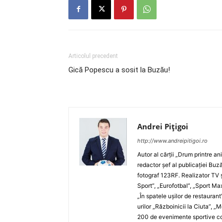
Articolul precedent
Gică Popescu a sosit la Buzău!
Andrei Pițigoi
http://www.andreipitigoi.ro
Autor al cărţii „Drum printre an
redactor şef al publicaţiei Buză
fotograf 123RF. Realizator TV ş
Sport”, „Eurofotbal”, „Sport Ma
„În spatele uşilor de restaurant
urilor „Războinicii la Ciuta”, 
200 de evenimente sportive com