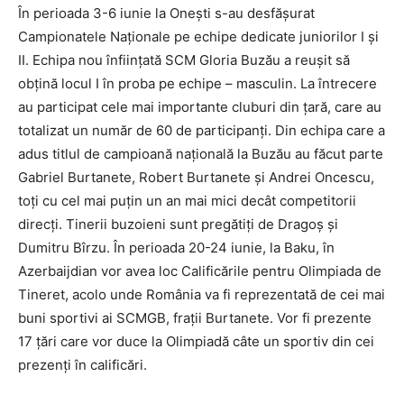
În perioada 3-6 iunie la Oneşti s-au desfăşurat
Campionatele Naţionale pe echipe dedicate juniorilor I şi
II. Echipa nou înfiinţată SCM Gloria Buzău a reuşit să
obţină locul I în proba pe echipe – masculin. La întrecere
au participat cele mai importante cluburi din ţară, care au
totalizat un număr de 60 de participanţi. Din echipa care a
adus titlul de campioană naţională la Buzău au făcut parte
Gabriel Burtanete, Robert Burtanete şi Andrei Oncescu,
toţi cu cel mai puţin un an mai mici decât competitorii
direcţi. Tinerii buzoieni sunt pregătiţi de Dragoş şi
Dumitru Bîrzu. În perioada 20-24 iunie, la Baku, în
Azerbaijdian vor avea loc Calificările pentru Olimpiada de
Tineret, acolo unde România va fi reprezentată de cei mai
buni sportivi ai SCMGB, fraţii Burtanete. Vor fi prezente
17 ţări care vor duce la Olimpiadă câte un sportiv din cei
prezenţi în calificări.