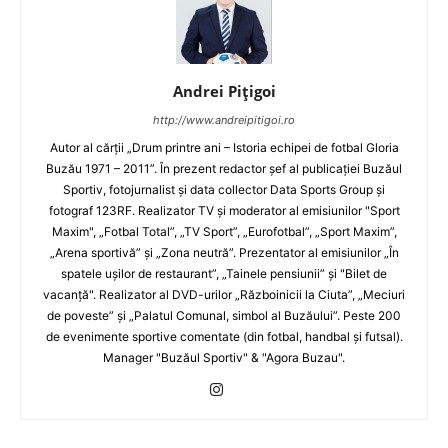
Andrei Pițigoi
http://www.andreipitigoi.ro
Autor al cărţii „Drum printre ani – Istoria echipei de fotbal Gloria
Buzău 1971 – 2011”. În prezent redactor şef al publicaţiei Buzăul
Sportiv, fotojurnalist şi data collector Data Sports Group şi
fotograf 123RF. Realizator TV şi moderator al emisiunilor "Sport
Maxim", „Fotbal Total”, „TV Sport”, „Eurofotbal”, „Sport Maxim”,
„Arena sportivă” şi „Zona neutră”. Prezentator al emisiunilor „În
spatele uşilor de restaurant”, „Tainele pensiunii” şi "Bilet de
vacanţă". Realizator al DVD-urilor „Războinicii la Ciuta”, „Meciuri
de poveste” şi „Palatul Comunal, simbol al Buzăului”. Peste 200
de evenimente sportive comentate (din fotbal, handbal şi futsal).
Manager "Buzăul Sportiv" & "Agora Buzau".