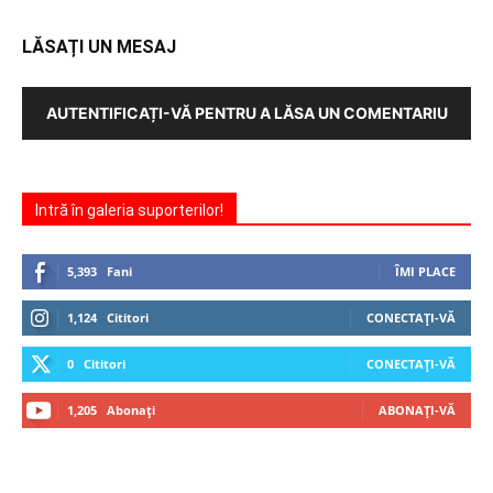
LĂSAȚI UN MESAJ
AUTENTIFICAȚI-VĂ PENTRU A LĂSA UN COMENTARIU
Intră în galeria suporterilor!
5,393
Fani
ÎMI PLACE
1,124
Cititori
CONECTAȚI-VĂ
0
Cititori
CONECTAȚI-VĂ
1,205
Abonați
ABONAȚI-VĂ