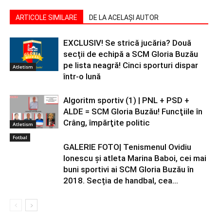
ARTICOLE SIMILARE
DE LA ACELAȘI AUTOR
EXCLUSIV! Se strică jucăria? Două
secții de echipă a SCM Gloria Buzău
pe lista neagră! Cinci sporturi dispar
Atletism
într-o lună
Algoritm sportiv (1) | PNL + PSD +
ALDE = SCM Gloria Buzău! Funcţiile în
Crâng, împărţite politic
Atletism
Fotbal
GALERIE FOTO| Tenismenul Ovidiu
Ionescu și atleta Marina Baboi, cei mai
buni sportivi ai SCM Gloria Buzău în
2018. Secția de handbal, cea...