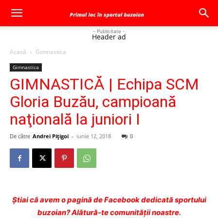
- Publicitate -
Header ad
Acasă
Gimnastica
Gimnastica
GIMNASTICĂ | Echipa SCM
Gloria Buzău, campioană
naţională la juniori I
De către
Andrei Pițigoi
-
iunie 12, 2018
0
Ştiai că avem o pagină de Facebook dedicată sportului
buzoian? Alătură-te comunității noastre.