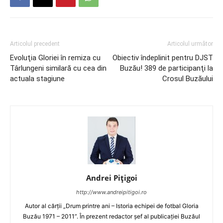
Articolul precedent
Articolul următor
Evoluţia Gloriei în remiza cu
Obiectiv îndeplinit pentru DJST
Târlungeni similară cu cea din
Buzău! 389 de participanţi la
actuala stagiune
Crosul Buzăului
Andrei Pițigoi
http://www.andreipitigoi.ro
Autor al cărţii „Drum printre ani – Istoria echipei de fotbal Gloria
Buzău 1971 – 2011”. În prezent redactor şef al publicaţiei Buzăul