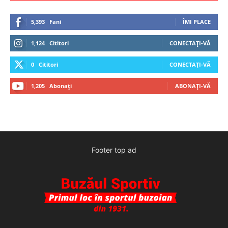
5,393
Fani
ÎMI PLACE
1,124
Cititori
CONECTAȚI-VĂ
0
Cititori
CONECTAȚI-VĂ
1,205
Abonați
ABONAȚI-VĂ
Footer top ad