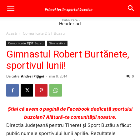
- Publicitate -
Header ad
Acasă
Comunicate DJST Buzau
Comunicate DJST Buzau
Gimnastica
Gimnastul Robert Burtănete,
sportivul lunii!
De către
Andrei Pițigoi
-
mai 8, 2014
0
Ştiai că avem o pagină de Facebook dedicată sportului
buzoian? Alătură-te comunității noastre.
Direcţia Judeţeană pentru Tineret şi Sport Buzău a făcut
public numele sportivului lunii aprilie. Rezultatele