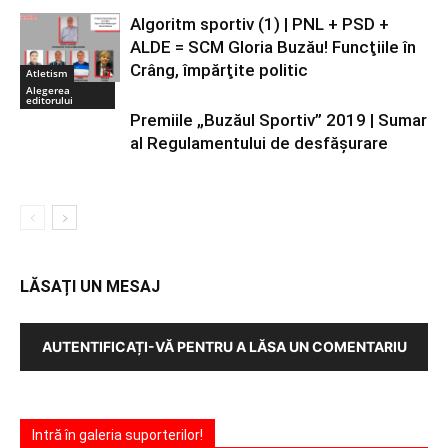
Algoritm sportiv (1) | PNL + PSD +
ALDE = SCM Gloria Buzău! Funcţiile în
Crâng, împărţite politic
Atletism
Alegerea
editorului
Premiile „Buzăul Sportiv” 2019 | Sumar
al Regulamentului de desfășurare
LĂSAȚI UN MESAJ
AUTENTIFICAȚI-VĂ PENTRU A LĂSA UN COMENTARIU
Intră în galeria suporterilor!