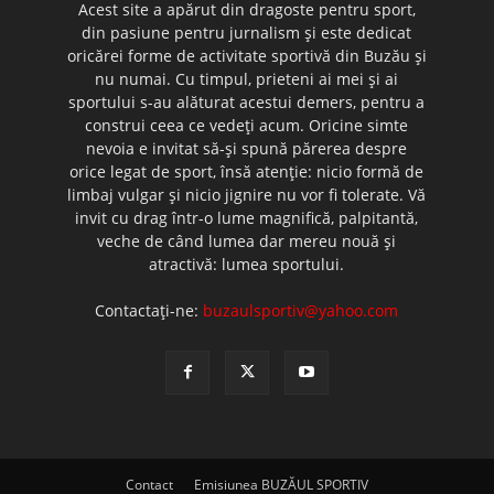
Acest site a apărut din dragoste pentru sport,
din pasiune pentru jurnalism şi este dedicat
oricărei forme de activitate sportivă din Buzău şi
nu numai. Cu timpul, prieteni ai mei şi ai
sportului s-au alăturat acestui demers, pentru a
construi ceea ce vedeţi acum. Oricine simte
nevoia e invitat să-şi spună părerea despre
orice legat de sport, însă atenţie: nicio formă de
limbaj vulgar şi nicio jignire nu vor fi tolerate. Vă
invit cu drag într-o lume magnifică, palpitantă,
veche de când lumea dar mereu nouă şi
atractivă: lumea sportului.
Contactați-ne:
buzaulsportiv@yahoo.com
Contact
Emisiunea BUZĂUL SPORTIV