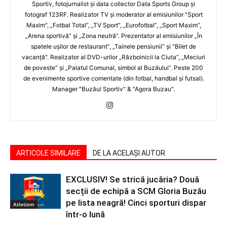
Sportiv, fotojurnalist şi data collector Data Sports Group şi
fotograf 123RF. Realizator TV şi moderator al emisiunilor "Sport
Maxim", „Fotbal Total”, „TV Sport”, „Eurofotbal”, „Sport Maxim”,
„Arena sportivă” şi „Zona neutră”. Prezentator al emisiunilor „În
spatele uşilor de restaurant”, „Tainele pensiunii” şi "Bilet de
vacanţă". Realizator al DVD-urilor „Războinicii la Ciuta”, „Meciuri
de poveste” şi „Palatul Comunal, simbol al Buzăului”. Peste 200
de evenimente sportive comentate (din fotbal, handbal şi futsal).
Manager "Buzăul Sportiv" & "Agora Buzau".
ARTICOLE SIMILARE
DE LA ACELAȘI AUTOR
EXCLUSIV! Se strică jucăria? Două
secții de echipă a SCM Gloria Buzău
pe lista neagră! Cinci sporturi dispar
Atletism
într-o lună