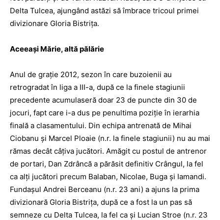
Delta Tulcea, ajungând astăzi să îmbrace tricoul primei
divizionare Gloria Bistriţa.
Aceeaşi Mărie, altă pălărie
Anul de graţie 2012, sezon în care buzoienii au
retrogradat în liga a III-a, după ce la finele stagiunii
precedente acumulaseră doar 23 de puncte din 30 de
jocuri, fapt care i-a dus pe penultima poziţie în ierarhia
finală a clasamentului. Din echipa antrenată de Mihai
Ciobanu şi Marcel Ploaie (n.r. la finele stagiunii) nu au mai
rămas decât câţiva jucători. Amăgit cu postul de antrenor
de portari, Dan Zdrâncă a părăsit definitiv Crângul, la fel
ca alţi jucători precum Balaban, Nicolae, Buga şi Iamandi.
Fundaşul Andrei Berceanu (n.r. 23 ani) a ajuns la prima
divizionară Gloria Bistriţa, după ce a fost la un pas să
semneze cu Delta Tulcea, la fel ca şi Lucian Stroe (n.r. 23