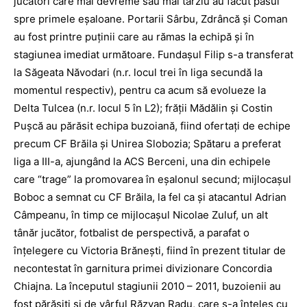
jucători care mai devreme sau mai târziu au făcut pasul
spre primele eşaloane. Portarii Sârbu, Zdrâncă şi Coman
au fost printre puţinii care au rămas la echipă şi în
stagiunea imediat următoare. Fundaşul Filip s-a transferat
la Săgeata Năvodari (n.r. locul trei în liga secundă la
momentul respectiv), pentru ca acum să evolueze la
Delta Tulcea (n.r. locul 5 în L2); frăţii Mădălin şi Costin
Puşcă au părăsit echipa buzoiană, fiind ofertaţi de echipe
precum CF Brăila şi Unirea Slobozia; Spătaru a preferat
liga a III-a, ajungând la ACS Berceni, una din echipele
care “trage” la promovarea în eşalonul secund; mijlocaşul
Boboc a semnat cu CF Brăila, la fel ca şi atacantul Adrian
Câmpeanu, în timp ce mijlocaşul Nicolae Zuluf, un alt
tânăr jucător, fotbalist de perspectivă, a parafat o
înţelegere cu Victoria Brăneşti, fiind în prezent titular de
necontestat în garnitura primei divizionare Concordia
Chiajna. La începutul stagiunii 2010 – 2011, buzoienii au
fost părăsiţi şi de vârful Răzvan Radu, care s-a înţeles cu