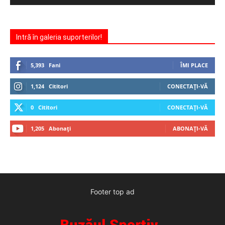
Intră în galeria suporterilor!
5,393
Fani
ÎMI PLACE
1,124
Cititori
CONECTAȚI-VĂ
0
Cititori
CONECTAȚI-VĂ
1,205
Abonați
ABONAȚI-VĂ
Footer top ad