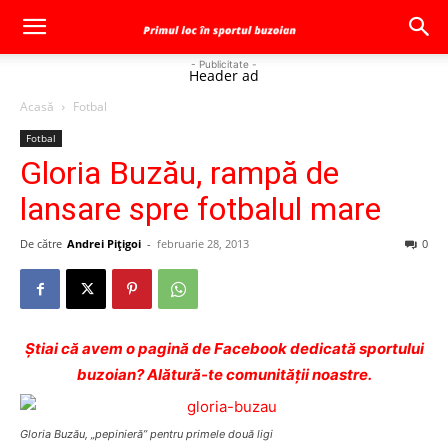
- Publicitate -
Header ad
Acasă
Fotbal
Fotbal
Gloria Buzău, rampă de
lansare spre fotbalul mare
De către
Andrei Pițigoi
-
februarie 28, 2013
0
Ştiai că avem o pagină de Facebook dedicată sportului
buzoian? Alătură-te comunității noastre.
Gloria Buzău, „pepinieră” pentru primele două ligi