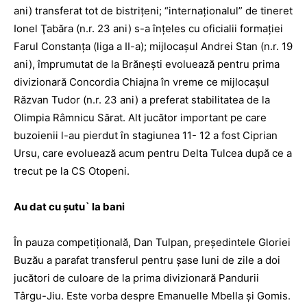
ani) transferat tot de bistriţeni; “internaţionalul” de tineret
Ionel Ţabăra (n.r. 23 ani) s-a înţeles cu oficialii formaţiei
Farul Constanţa (liga a II-a); mijlocaşul Andrei Stan (n.r. 19
ani), împrumutat de la Brăneşti evoluează pentru prima
divizionară Concordia Chiajna în vreme ce mijlocaşul
Răzvan Tudor (n.r. 23 ani) a preferat stabilitatea de la
Olimpia Râmnicu Sărat. Alt jucător important pe care
buzoienii l-au pierdut în stagiunea 11- 12 a fost Ciprian
Ursu, care evoluează acum pentru Delta Tulcea după ce a
trecut pe la CS Otopeni.
Au dat cu şutu` la bani
În pauza competiţională, Dan Tulpan, preşedintele Gloriei
Buzău a parafat transferul pentru şase luni de zile a doi
jucători de culoare de la prima divizionară Pandurii
Târgu-Jiu. Este vorba despre Emanuelle Mbella şi Gomis.