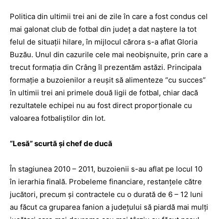
Politica din ultimii trei ani de zile în care a fost condus cel
mai galonat club de fotbal din judeţ a dat naştere la tot
felul de situaţii hilare, în mijlocul cărora s-a aflat Gloria
Buzău. Unul din cazurile cele mai neobişnuite, prin care a
trecut formaţia din Crâng îl prezentăm astăzi. Principala
formaţie a buzoienilor a reuşit să alimenteze “cu succes”
în ultimii trei ani primele două ligii de fotbal, chiar dacă
rezultatele echipei nu au fost direct proporţionale cu
valoarea fotbaliştilor din lot.
“Lesă” scurtă şi chef de ducă
În stagiunea 2010 – 2011, buzoienii s-au aflat pe locul 10
în ierarhia finală. Probeleme financiare, restanţele către
jucători, precum şi contractele cu o durată de 6 – 12 luni
au făcut ca gruparea fanion a judeţului să piardă mai mulţi