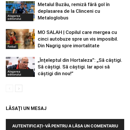
Metalul Buzău, remiză fără gol în
deplasarea de la Clinceni cu
Alegerea
Metaloglobus
editorului
MO SALAH | Copilul care mergea cu
cinci autobuze spre un vis imposibil.
Din Nagrig spre imortalitate
Fotbal
„Înțeleptul din Hortaleza”: „Să câștigi.
Să câștigi. Să câștigi. Iar apoi să
Alegerea
câștigi din nou!”
editorului
LĂSAȚI UN MESAJ
AUTENTIFICAȚI-VĂ PENTRU A LĂSA UN COMENTARIU