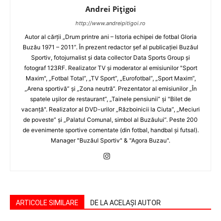
Andrei Pițigoi
http://www.andreipitigoi.ro
Autor al cărţii „Drum printre ani – Istoria echipei de fotbal Gloria
Buzău 1971 – 2011”. În prezent redactor şef al publicaţiei Buzăul
Sportiv, fotojurnalist şi data collector Data Sports Group şi
fotograf 123RF. Realizator TV şi moderator al emisiunilor "Sport
Maxim", „Fotbal Total”, „TV Sport”, „Eurofotbal”, „Sport Maxim”,
„Arena sportivă” şi „Zona neutră”. Prezentator al emisiunilor „În
spatele uşilor de restaurant”, „Tainele pensiunii” şi "Bilet de
vacanţă". Realizator al DVD-urilor „Războinicii la Ciuta”, „Meciuri
de poveste” şi „Palatul Comunal, simbol al Buzăului”. Peste 200
de evenimente sportive comentate (din fotbal, handbal şi futsal).
Manager "Buzăul Sportiv" & "Agora Buzau".
ARTICOLE SIMILARE
DE LA ACELAȘI AUTOR