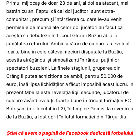
Primul mijlocaş de doar 23 de ani, al doilea atacant, mai
bătrân cu an. Faptul că cei doi jucători sunt extra-
comunitari, precum şi întârzierea cu care le-au venit
permisele de muncă ale celor doi jucători au făcut ca
aceştia să debuteze în tricoul Gloriei Buzău abia la
jumătatea returului. Ambii jucători de culoare au evoluat
foarte bine în cele câteva meciuri disputate la Buzău,
aceştia atrăgându-şi simpatizanţi în rândul puţinilor
spectatori buzoieni. La finele stagiunii, gruparea din
Crâng îi putea achiziţiona pe ambii, pentru 50.000 de
euro, însă lipsa lichidăţilor a făcut imposibil acest lucru. În
prezent Mbella este revelaţia ligii secunde, jucătorul de
culoare având evoluţii foarte bune în tricoul formaţiei FC
Botoşani (n.r. locul 4 în L2), în timp ce Gomis, la revenirea
de la Buzău, a fost oprit în lotul formaţiei din Târgu-Jiu.
Ştiai că avem o pagină de Facebook dedicată fotbalului