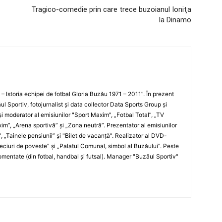
Tragico-comedie prin care trece buzoianul Ioniţa
la Dinamo
i – Istoria echipei de fotbal Gloria Buzău 1971 – 2011”. În prezent
ul Sportiv, fotojurnalist şi data collector Data Sports Group şi
i moderator al emisiunilor "Sport Maxim", „Fotbal Total”, „TV
xim”, „Arena sportivă” şi „Zona neutră”. Prezentator al emisiunilor
”, „Tainele pensiunii” şi "Bilet de vacanţă". Realizator al DVD-
„Meciuri de poveste” şi „Palatul Comunal, simbol al Buzăului”. Peste
entate (din fotbal, handbal şi futsal). Manager "Buzăul Sportiv"