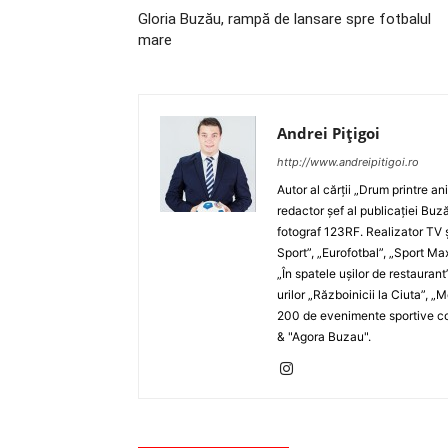
Gloria Buzău, rampă de lansare spre fotbalul
mare
Andrei Pițigoi
http://www.andreipitigoi.ro
Autor al cărţii „Drum printre an
redactor şef al publicaţiei Buză
fotograf 123RF. Realizator TV ş
Sport”, „Eurofotbal”, „Sport Ma
„În spatele uşilor de restaurant
urilor „Războinicii la Ciuta”, 
200 de evenimente sportive com
& "Agora Buzau".