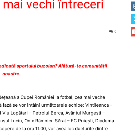
 mai vechi întreceri
0
dicată sportului buzoian? Alătură-te comunității
noastre.
udeţeană a Cupei României la fotbal, cea mai veche
ă fază se vor întâlni urmă­toarele echipe: Vintileanca –
l Viu Lopătari – Petrolul Berca, Avântul Murgeşti –
ruşul Luciu, Onix Râmnicu Sărat – FC Puieşti, Diadema
epere de la ora 11.00, vor avea loc duelurile dintre