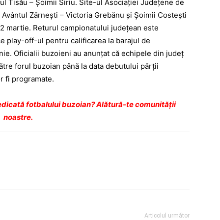
rul Tisău – Şoimii Siriu. Site-ul Asociaţiei Judeţene de
e Avântul Zărneşti – Victoria Grebănu şi Şoimii Costeşti
 2 martie. Returul campionatului judeţean este
 play-off-ul pentru calificarea la barajul de
ie. Oficialii buzoieni au anunţat că echipele din judeţ
ătre forul buzoian până la data debutului părţii
vor fi programate.
dicată fotbalului buzoian? Alătură-te comunității
noastre.
Articolul următor