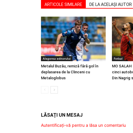
ARTICOLE SIMILARE
DE LA ACELAȘI AUTOR
Alegerea editorului
Fotbal
Metalul Buzău, remiză fără gol în
MO SALAH |
deplasarea de la Clinceni cu
cinci autobu
Metaloglobus
Din Nagrig 
LĂSAȚI UN MESAJ
Autentificați-vă pentru a lăsa un comentariu