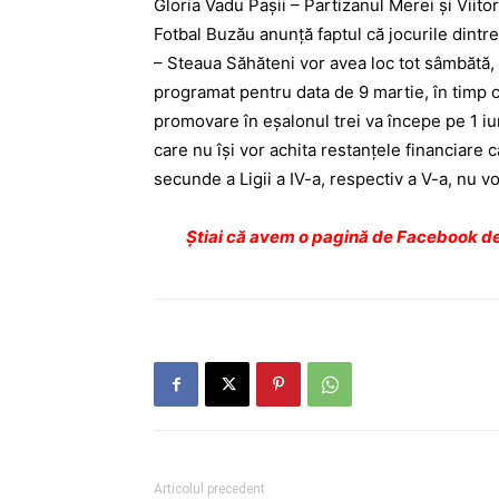
Gloria Vadu Paşii – Partizanul Merei şi Viito
Fotbal Buzău anunţă faptul că jocurile dintr
– Steaua Săhăteni vor avea loc tot sâmbătă,
programat pentru data de 9 martie, în timp ce
promovare în eşalonul trei va începe pe 1 iun
care nu îşi vor achita restanţele financiare c
secunde a Ligii a IV-a, ­respectiv a V-a, nu 
Ştiai că avem o pagină de Facebook de
Articolul precedent