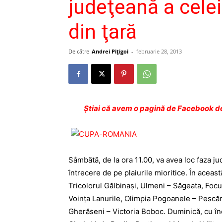
judeţeană a celei
din ţară
De către
Andrei Pițigoi
-
februarie 28, 2013
Ştiai că avem o pagină de Facebook de
Sâmbătă, de la ora 11.00, va avea loc faza j
întrecere de pe plaiurile mioritice. În aceast
Tricolorul Gălbinaşi, Ulmeni – Săgeata, Focu
Voinţa Lanurile, Olimpia Pogoanele – Pescă
Gherăseni – Victoria Boboc. Duminică, cu înc