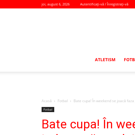
joi, august 6, 2026
Autentificați-vă / Înregistrați-vă
ATLETISM
FOTB
Acasă
Fotbal
Bate cupa! În weekend se joacă faza 
Fotbal
Bate cupa! În we