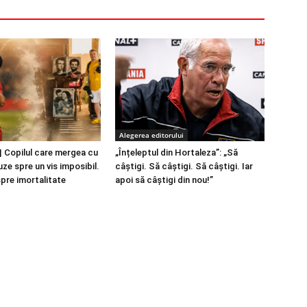
Alegerea editorului
 Copilul care mergea cu
„Înțeleptul din Hortaleza”: „Să
ze spre un vis imposibil.
câștigi. Să câștigi. Să câștigi. Iar
spre imortalitate
apoi să câștigi din nou!”