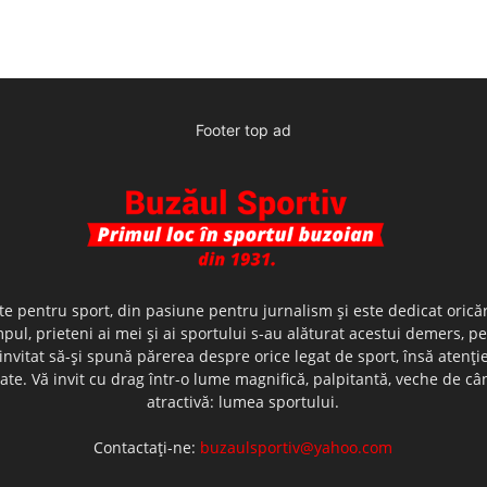
Footer top ad
te pentru sport, din pasiune pentru jurnalism şi este dedicat oricăr
ul, prieteni ai mei şi ai sportului s-au alăturat acestui demers, p
nvitat să-şi spună părerea despre orice legat de sport, însă atenţi
olerate. Vă invit cu drag într-o lume magnifică, palpitantă, veche de
atractivă: lumea sportului.
Contactați-ne:
buzaulsportiv@yahoo.com