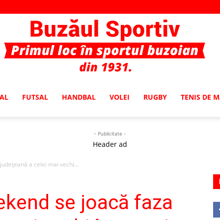
AL
FUTSAL
HANDBAL
VOLEI
RUGBY
TENIS DE 
Buzaul
- Publicitate -
Header ad
judeţeană a celei mai vechi...
Sportiv
ekend se joacă faza