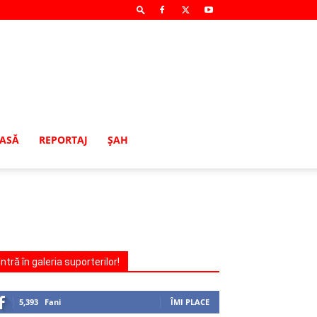
MASĂ
REPORTAJ
ŞAH
Intră în galeria suporterilor!
5,393
Fani
ÎMI PLACE