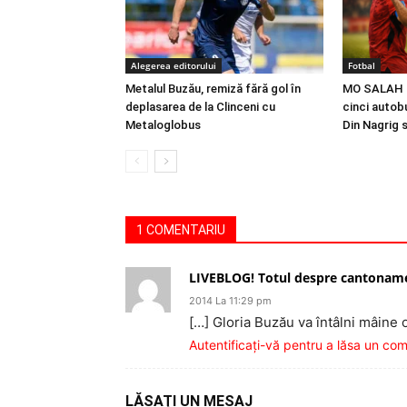
Alegerea editorului
Fotbal
Metalul Buzău, remiză fără gol în
MO SALAH |
deplasarea de la Clinceni cu
cinci autobu
Metaloglobus
Din Nagrig 
1 COMENTARIU
LIVEBLOG! Totul despre cantonamen
2014 La 11:29 pm
[…] Gloria Buzău va întâlni mâine o
Autentificați-vă pentru a lăsa un co
LĂSAȚI UN MESAJ