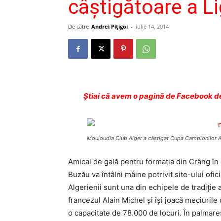
câştigătoare a Li
De către
Andrei Pițigoi
-
iulie 14, 2014
Ştiai că avem o pagină de Facebook de
Mouloudia Club Alger a câştigat Cupa Campionilor Afr
Amical de gală pentru formaţia din Crâng în
Buzău va întâlni mâine potrivit site-ului ofi
Algerienii sunt una din echipele de tradiţie 
francezul Alain Michel şi îşi joacă meciurile
o capacitate de 78.000 de locuri. În palmares