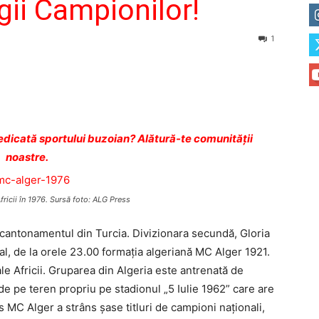
gii Campionilor!
1
dicată sportului buzoian? Alătură-te comunității
noastre.
icii în 1976. Sursă foto: ALG Press
 cantonamentul din Turcia. Divizionara secundă, Gloria
cial, de la orele 23.00 formaţia algeriană MC Alger 1921.
ale Africii. Gruparea din Algeria este antrenată de
 de pe teren propriu pe stadionul „5 Iulie 1962” care are
 MC Alger a strâns şase titluri de campioni naţionali,