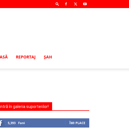
MASĂ
REPORTAJ
ŞAH
Intră în galeria suporterilor!
5,393
Fani
ÎMI PLACE