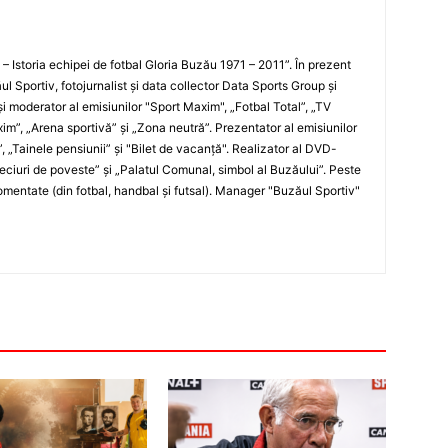
i – Istoria echipei de fotbal Gloria Buzău 1971 – 2011”. În prezent
ul Sportiv, fotojurnalist şi data collector Data Sports Group şi
i moderator al emisiunilor "Sport Maxim", „Fotbal Total”, „TV
xim”, „Arena sportivă” şi „Zona neutră”. Prezentator al emisiunilor
”, „Tainele pensiunii” şi "Bilet de vacanţă". Realizator al DVD-
„Meciuri de poveste” şi „Palatul Comunal, simbol al Buzăului”. Peste
entate (din fotbal, handbal şi futsal). Manager "Buzăul Sportiv"