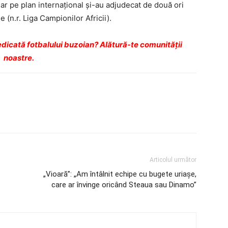
ar pe plan internaţional şi-au adjudecat de două ori
n.r. Liga Campionilor Africii).
dicată fotbalului buzoian? Alătură-te comunității
noastre.
Articolul următor
„Vioară”: „Am întâlnit echipe cu bugete uriaşe,
care ar învinge oricând Steaua sau Dinamo”