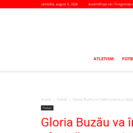
sâmbătă, august 8, 2026
Autentificați-vă / Înregistrați-
ATLETISM
FOTB
Acasă
Fotbal
Gloria Buzău va întâlni mâine o câşti
Fotbal
Gloria Buzău va î