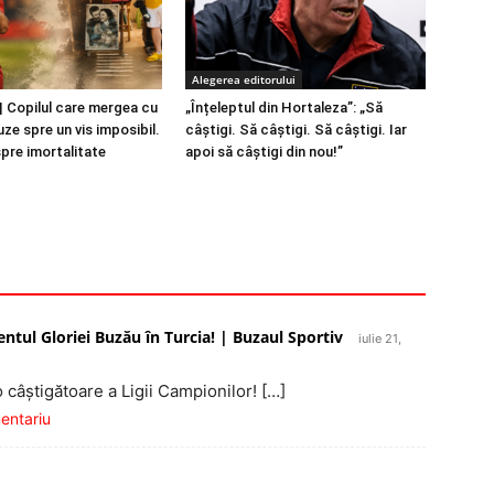
Alegerea editorului
 Copilul care mergea cu
„Înțeleptul din Hortaleza”: „Să
ze spre un vis imposibil.
câștigi. Să câștigi. Să câștigi. Iar
spre imortalitate
apoi să câștigi din nou!”
tul Gloriei Buzău în Turcia! | Buzaul Sportiv
iulie 21,
 câştigătoare a Ligii Campionilor! […]
mentariu