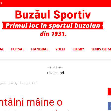
vă
AL
FUTSAL
HANDBAL
VOLEI
RUGBY
TENIS DE 
Buzaul
- Publicitate -
Header ad
gătoare a Ligii Campionilor!
Sportiv
ntâlni mâine o