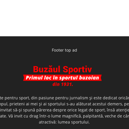
Footer top ad
te pentru sport, din pasiune pentru jurnalism şi este dedicat oricăr
ul, prieteni ai mei şi ai sportului s-au alăturat acestui demers, p
nvitat să-şi spună părerea despre orice legat de sport, însă atenţi
olerate. Vă invit cu drag într-o lume magnifică, palpitantă, veche de
atractivă: lumea sportului.