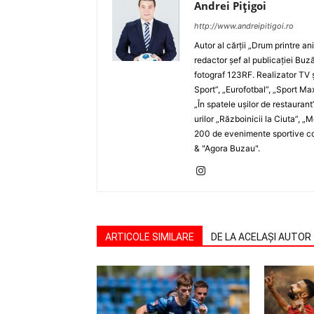
Andrei Pițigoi
http://www.andreipitigoi.ro
Autor al cărţii „Drum printre an
redactor şef al publicaţiei Buză
fotograf 123RF. Realizator TV ş
Sport”, „Eurofotbal”, „Sport Ma
„În spatele uşilor de restaurant
urilor „Războinicii la Ciuta”, 
200 de evenimente sportive com
& "Agora Buzau".
ARTICOLE SIMILARE
DE LA ACELAȘI AUTOR