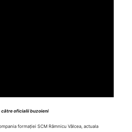
ătre oficialii buzoieni
n compania formaţiei SCM Râmnicu Vâlcea, actuala