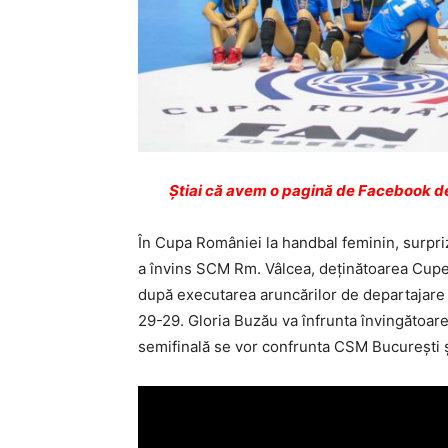
Ştiai că avem o pagină de Facebook de
În Cupa României la handbal feminin, surpriza
a învins SCM Rm. Vâlcea, deținătoarea Cupe
după executarea aruncărilor de departajare d
29-29. Gloria Buzău va înfrunta învingătoare
semifinală se vor confrunta CSM Bucureşti ş