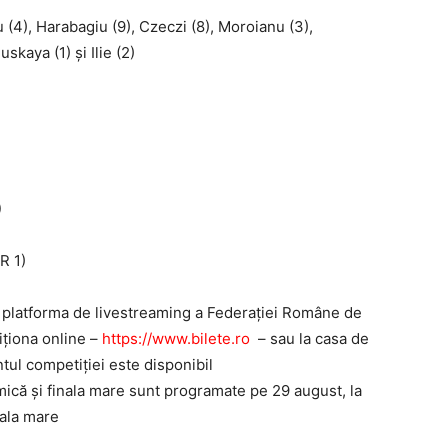
 (4), Harabagiu (9), Czeczi (8), Moroianu (3),
skaya (1) și Ilie (2)
)
R 1)
e platforma de livestreaming a Federației Române de
ziționa online –
https://www.bilete.ro
– sau la casa de
ntul competiției este disponibil
mică și finala mare sunt programate pe 29 august, la
nala mare