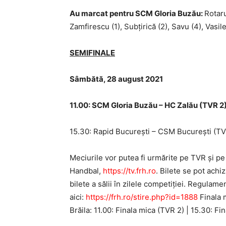
Au marcat pentru SCM Gloria Buzău:
Rotaru
Zamfirescu (1), Subțirică (2), Savu (4), Vasileu
SEMIFINALE
Sâmbătă, 28 august 2021
11.00: SCM Gloria Buzău – HC Zalău (TVR 2
15.30: Rapid Bucureşti – CSM Bucureşti (TV
Meciurile vor putea fi urmărite pe TVR și p
Handbal,
https://tv.frh.ro
. Bilete se pot achi
bilete a sălii în zilele competiției. Regulame
aici:
https://frh.ro/stire.php?id=1888
Finala 
Brăila: 11.00: Finala mica (TVR 2) | 15.30: Fi