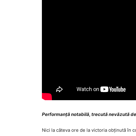
Performanţă notabilă, trecută nevăzută de c
Nici la câteva ore de la victoria obţinută î