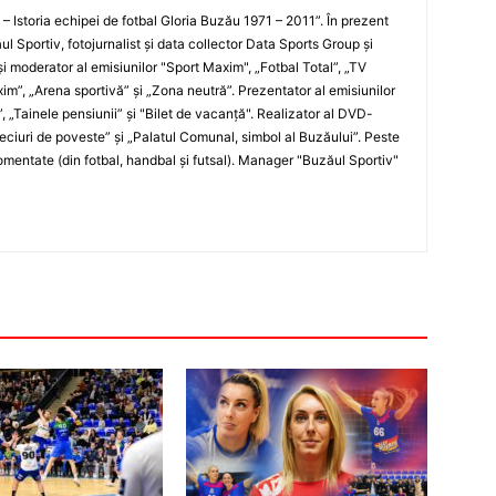
i – Istoria echipei de fotbal Gloria Buzău 1971 – 2011”. În prezent
ul Sportiv, fotojurnalist şi data collector Data Sports Group şi
i moderator al emisiunilor "Sport Maxim", „Fotbal Total”, „TV
xim”, „Arena sportivă” şi „Zona neutră”. Prezentator al emisiunilor
”, „Tainele pensiunii” şi "Bilet de vacanţă". Realizator al DVD-
„Meciuri de poveste” şi „Palatul Comunal, simbol al Buzăului”. Peste
entate (din fotbal, handbal şi futsal). Manager "Buzăul Sportiv"