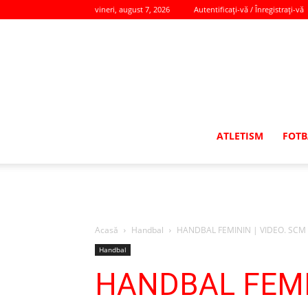
vineri, august 7, 2026
Autentificați-vă / Înregistrați-vă
ATLETISM
FOTB
Acasă
Handbal
HANDBAL FEMININ | VIDEO. SCM Glo
Handbal
HANDBAL FEMIN