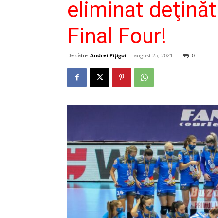
eliminat deţinăt
Final Four!
De către
Andrei Pițigoi
-
august 25, 2021
0