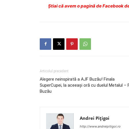
Ştiai că avem o pagină de Facebook de
Articolul precedent
Alegere neinspirată a AJF Buzău! Finala
SuperCupei, la aceeaşi oră cu duelul Metalul – 
Buzău
Andrei Pițigoi
http://www.andreipitigoi.ro