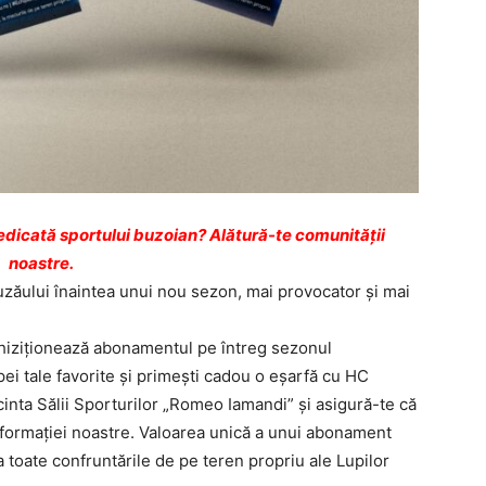
dicată sportului buzoian? Alătură-te comunității
noastre.
 Buzăului înaintea unui nou sezon, mai provocator şi mai
hiziţionează abonamentul pe întreg sezonul
ei tale favorite şi primeşti cadou o eşarfă cu HC
cinta Sălii Sporturilor „Romeo Iamandi” şi asigură-te că
e formaţiei noastre. Valoarea unică a unui abonament
la toate confruntările de pe teren propriu ale Lupilor