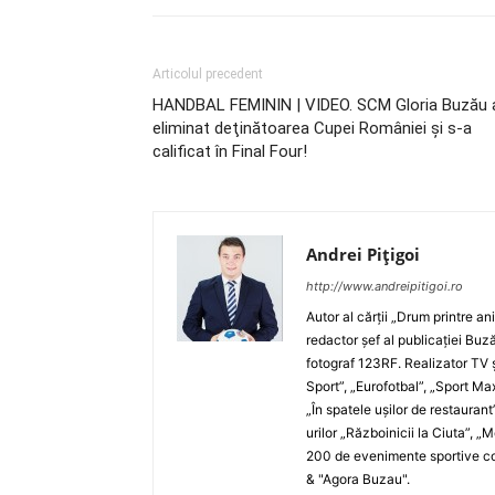
Articolul precedent
HANDBAL FEMININ | VIDEO. SCM Gloria Buzău 
eliminat deţinătoarea Cupei României şi s-a
calificat în Final Four!
Andrei Pițigoi
http://www.andreipitigoi.ro
Autor al cărţii „Drum printre an
redactor şef al publicaţiei Buză
fotograf 123RF. Realizator TV ş
Sport”, „Eurofotbal”, „Sport Ma
„În spatele uşilor de restaurant
urilor „Războinicii la Ciuta”, 
200 de evenimente sportive com
& "Agora Buzau".