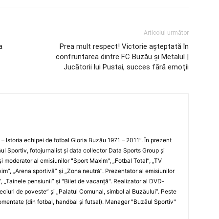
Articolul următor
a
Prea mult respect! Victorie aşteptată în
confruntarea dintre FC Buzău şi Metalul |
Jucătorii lui Pustai, succes fără emoţii
i – Istoria echipei de fotbal Gloria Buzău 1971 – 2011”. În prezent
ul Sportiv, fotojurnalist şi data collector Data Sports Group şi
i moderator al emisiunilor "Sport Maxim", „Fotbal Total”, „TV
xim”, „Arena sportivă” şi „Zona neutră”. Prezentator al emisiunilor
”, „Tainele pensiunii” şi "Bilet de vacanţă". Realizator al DVD-
„Meciuri de poveste” şi „Palatul Comunal, simbol al Buzăului”. Peste
entate (din fotbal, handbal şi futsal). Manager "Buzăul Sportiv"