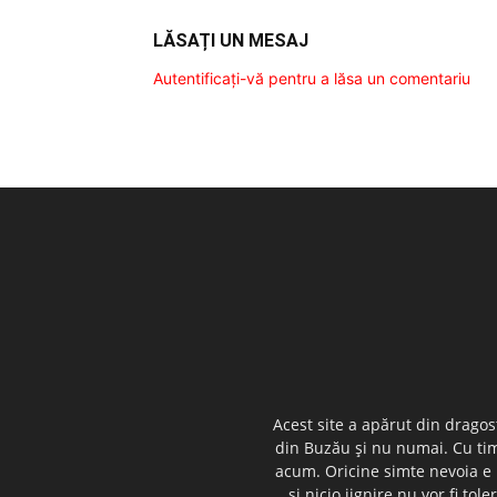
LĂSAȚI UN MESAJ
Autentificați-vă pentru a lăsa un comentariu
Acest site a apărut din dragos
din Buzău şi nu numai. Cu timp
acum. Oricine simte nevoia e i
şi nicio jignire nu vor fi t