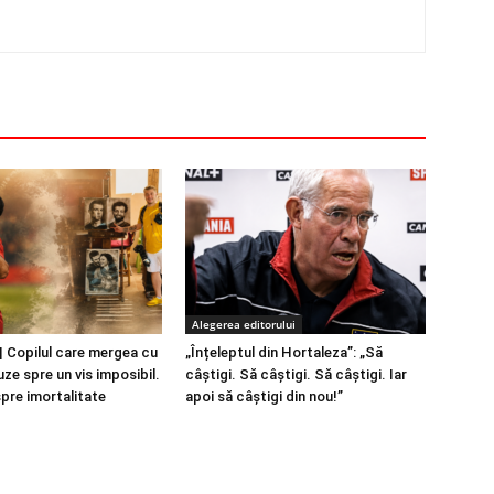
Alegerea editorului
 Copilul care mergea cu
„Înțeleptul din Hortaleza”: „Să
ze spre un vis imposibil.
câștigi. Să câștigi. Să câștigi. Iar
spre imortalitate
apoi să câștigi din nou!”