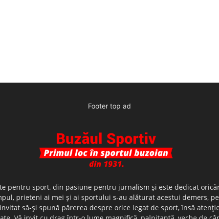
Footer top ad
te pentru sport, din pasiune pentru jurnalism şi este dedicat oricăr
ul, prieteni ai mei şi ai sportului s-au alăturat acestui demers, p
nvitat să-şi spună părerea despre orice legat de sport, însă atenţi
olerate. Vă invit cu drag într-o lume magnifică, palpitantă, veche de