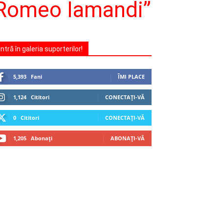
 „Romeo Iamandi”
Intră în galeria suporterilor!
5,393
Fani
ÎMI PLACE
1,124
Cititori
CONECTAȚI-VĂ
0
Cititori
CONECTAȚI-VĂ
1,205
Abonați
ABONAȚI-VĂ