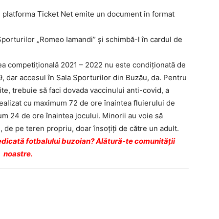
, platforma Ticket Net emite un document în format
i Sporturilor „Romeo Iamandi” şi schimbă-l în cardul de
ea competiţională 2021 – 2022 nu este condiţionată de
 dar accesul în Sala Sporturilor din Buzău, da. Pentru
ite, trebuie să faci dovada vaccinului anti-covid, a
realizat cu maximum 72 de ore înaintea fluierului de
m 24 de ore înaintea jocului. Minorii au voie să
 de pe teren propriu, doar însoţiţi de către un adult.
dicată fotbalului buzoian? Alătură-te comunității
noastre.