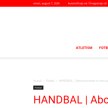
vineri, august 7, 2026
Autentificați-vă / Înregistrați-vă
ATLETISM
FOTB
Acasă
Fotbal
HANDBAL | Abonamentele la meciurile
Fotbal
HANDBAL | Abon