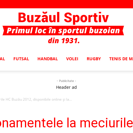
AL
FUTSAL
HANDBAL
VOLEI
RUGBY
TENIS DE 
Buzaul
- Publicitate -
Header ad
 HC Buzău 2012, disponibile online şi la...
Sportiv
amentele la meciuril