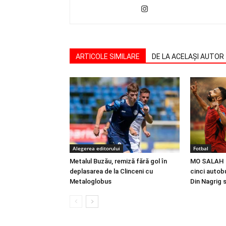
ARTICOLE SIMILARE
DE LA ACELAȘI AUTOR
Alegerea editorului
Fotbal
Metalul Buzău, remiză fără gol în
MO SALAH |
deplasarea de la Clinceni cu
cinci autobu
Metaloglobus
Din Nagrig 