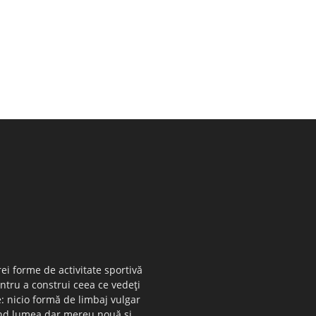
ei forme de activitate sportivă
entru a construi ceea ce vedeţi
e: nicio formă de limbaj vulgar
 când lumea dar mereu nouă şi