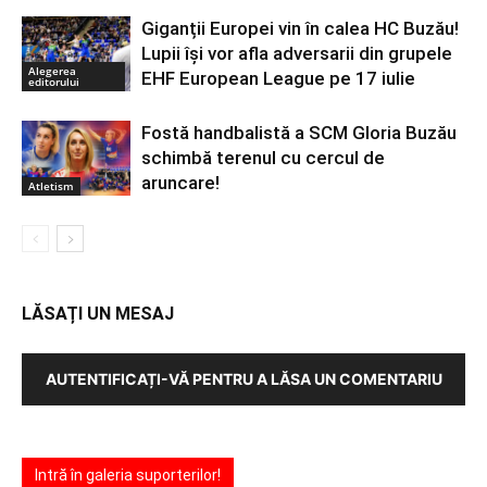
Giganții Europei vin în calea HC Buzău!
Lupii își vor afla adversarii din grupele
Alegerea
EHF European League pe 17 iulie
editorului
Fostă handbalistă a SCM Gloria Buzău
schimbă terenul cu cercul de
aruncare!
Atletism
LĂSAȚI UN MESAJ
AUTENTIFICAȚI-VĂ PENTRU A LĂSA UN COMENTARIU
Intră în galeria suporterilor!