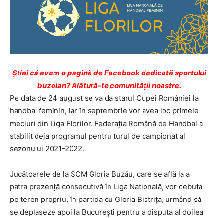
Ştiai că avem o pagină de Facebook dedicată sportului
buzoian? Alătură-te comunității noastre.
Pe data de 24 august se va da starul Cupei României la
handbal feminin, iar în septembrie vor avea loc primele
meciuri din Liga Florilor. Federația Română de Handbal a
stabilit deja programul pentru turul de campionat al
sezonului 2021-2022.
Jucătoarele de la SCM Gloria Buzău, care se află la a
patra prezență consecutivă în Liga Națională, vor debuta
pe teren propriu, în partida cu Gloria Bistrița, urmând să
se deplaseze apoi la București pentru a disputa al doilea