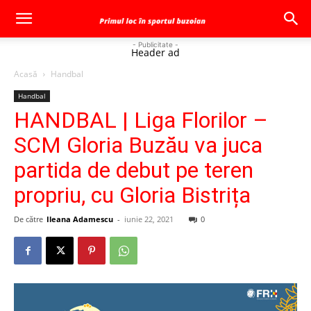
- Publicitate -
Header ad
Acasă
Handbal
Handbal
HANDBAL | Liga Florilor –
SCM Gloria Buzău va juca
partida de debut pe teren
propriu, cu Gloria Bistrița
De către
Ileana Adamescu
-
iunie 22, 2021
0