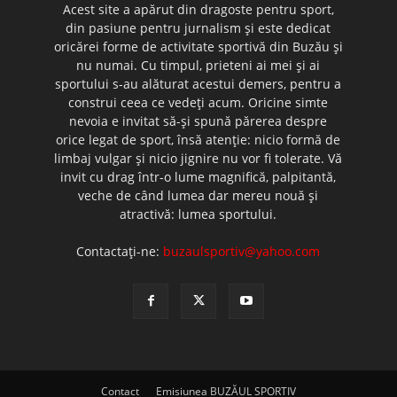
Acest site a apărut din dragoste pentru sport,
din pasiune pentru jurnalism şi este dedicat
oricărei forme de activitate sportivă din Buzău şi
nu numai. Cu timpul, prieteni ai mei şi ai
sportului s-au alăturat acestui demers, pentru a
construi ceea ce vedeţi acum. Oricine simte
nevoia e invitat să-şi spună părerea despre
orice legat de sport, însă atenţie: nicio formă de
limbaj vulgar şi nicio jignire nu vor fi tolerate. Vă
invit cu drag într-o lume magnifică, palpitantă,
veche de când lumea dar mereu nouă şi
atractivă: lumea sportului.
Contactați-ne:
buzaulsportiv@yahoo.com
Contact
Emisiunea BUZĂUL SPORTIV