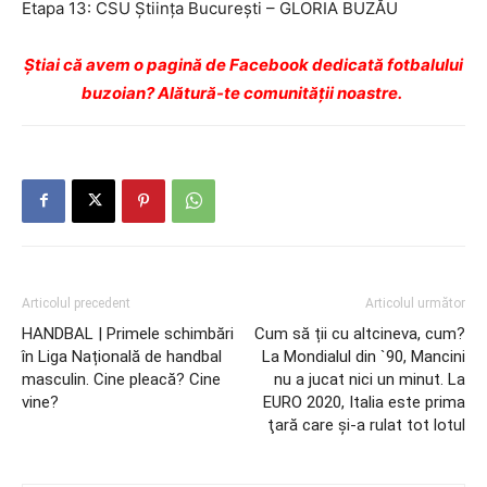
Etapa 13: CSU Știința București – GLORIA BUZĂU
Ştiai că avem o pagină de Facebook dedicată fotbalului
buzoian? Alătură-te comunității noastre.
Articolul precedent
Articolul următor
HANDBAL | Primele schimbări
Cum să ții cu altcineva, cum?
în Liga Națională de handbal
La Mondialul din `90, Mancini
masculin. Cine pleacă? Cine
nu a jucat nici un minut. La
vine?
EURO 2020, Italia este prima
ţară care şi-a rulat tot lotul