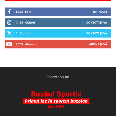
5,393
Fani
ÎMI PLACE
1,124
Cititori
CONECTAȚI-VĂ
0
Cititori
CONECTAȚI-VĂ
1,205
Abonați
ABONAȚI-VĂ
Footer top ad