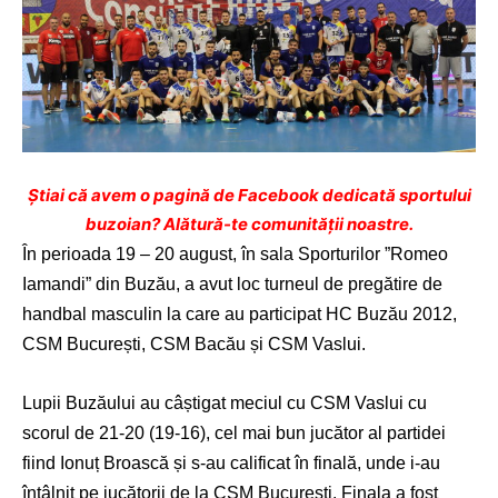
Ştiai că avem o pagină de Facebook dedicată sportului
buzoian? Alătură-te comunității noastre.
În perioada 19 – 20 august, în sala Sporturilor ”Romeo
Iamandi” din Buzău, a avut loc turneul de pregătire de
handbal masculin la care au participat HC Buzău 2012,
CSM București, CSM Bacău și CSM Vaslui.
Lupii Buzăului au câștigat meciul cu CSM Vaslui cu
scorul de 21-20 (19-16), cel mai bun jucător al partidei
fiind Ionuț Broască și s-au calificat în finală, unde i-au
întâlnit pe jucătorii de la CSM București. Finala a fost