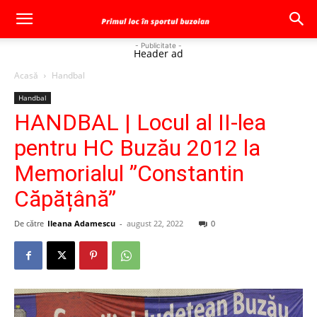
- Publicitate -
Header ad
Acasă
Handbal
Handbal
HANDBAL | Locul al II-lea
pentru HC Buzău 2012 la
Memorialul ”Constantin
Căpățână”
De către
Ileana Adamescu
-
august 22, 2022
0