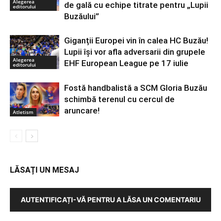
Alegerea
de gală cu echipe titrate pentru „Lupii
editorului
Buzăului”
Giganții Europei vin în calea HC Buzău!
Lupii își vor afla adversarii din grupele
Alegerea
EHF European League pe 17 iulie
editorului
Fostă handbalistă a SCM Gloria Buzău
schimbă terenul cu cercul de
aruncare!
Atletism
LĂSAȚI UN MESAJ
AUTENTIFICAȚI-VĂ PENTRU A LĂSA UN COMENTARIU