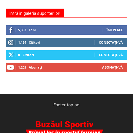
Intră în galeria suporterilor!
5,393
Fani
ÎMI PLACE
1,124
Cititori
CONECTAȚI-VĂ
0
Cititori
CONECTAȚI-VĂ
1,205
Abonați
ABONAȚI-VĂ
Footer top ad