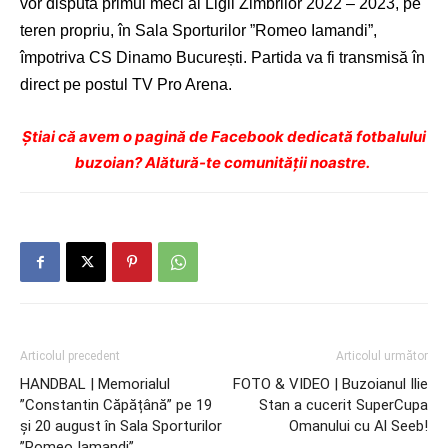
vor disputa primul meci al Ligii Zimbrilor 2022 – 2023, pe
teren propriu, în Sala Sporturilor ”Romeo Iamandi”,
împotriva CS Dinamo București. Partida va fi transmisă în
direct pe postul TV Pro Arena.
Ştiai că avem o pagină de Facebook dedicată fotbalului
buzoian? Alătură-te comunității noastre.
Articolul precedent
Articolul următor
HANDBAL | Memorialul
FOTO & VIDEO | Buzoianul Ilie
”Constantin Căpățână” pe 19
Stan a cucerit SuperCupa
și 20 august în Sala Sporturilor
Omanului cu Al Seeb!
”Romeo Iamandi”