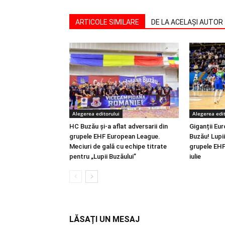
ARTICOLE SIMILARE
DE LA ACELAȘI AUTOR
Alegerea editorului
Alegerea edit
HC Buzău și-a aflat adversarii din
Giganții Eur
grupele EHF European League.
Buzău! Lupii 
Meciuri de gală cu echipe titrate
grupele EHF
pentru „Lupii Buzăului”
iulie
LĂSAȚI UN MESAJ