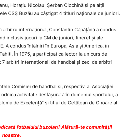
enu, Horaţiu Nicolau, Şerban Ciochină şi pe alţii
le CSŞ Buzău au câştigat 4 titluri naţionale de juniori.
 ca arbitru internaţional, Constantin Căpățână a condus
 inclusiv jocuri la CM de juniori, tineret şi ale
CE. A condus întâlniri în Europa, Asia şi America, în
iti. În 1975, a participat ca lector la un curs de
 7 arbitri internaţionali de handbal şi zeci de arbitri
tele Comisiei de handbal şi, respectiv, al Asociaţiei
odnica activitate desfăşurată în domeniul sportului, a
iploma de Excelenţă” şi titlul de Cetăţean de Onoare al
dicată fotbalului buzoian? Alătură-te comunității
noastre.