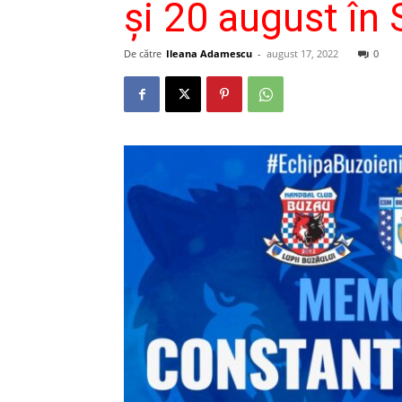
și 20 august în
De către
Ileana Adamescu
-
august 17, 2022
0