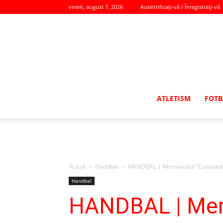
vineri, august 7, 2026
Autentificați-vă / Înregistrați-vă
ATLETISM
FOTB
Acasă
Handbal
HANDBAL | Memorialul ”Constantin 
Handbal
HANDBAL | Memo