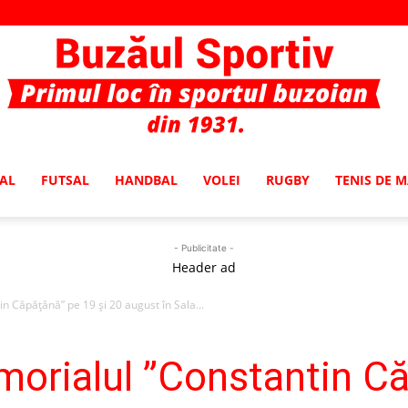
AL
FUTSAL
HANDBAL
VOLEI
RUGBY
TENIS DE 
Buzaul
- Publicitate -
Header ad
Căpățână” pe 19 și 20 august în Sala...
Sportiv
rialul ”Constantin Că