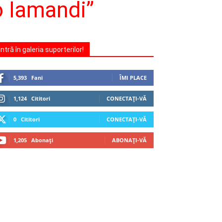
o Iamandi”
Intră în galeria suporterilor!
5,393
Fani
ÎMI PLACE
1,124
Cititori
CONECTAȚI-VĂ
0
Cititori
CONECTAȚI-VĂ
1,205
Abonați
ABONAȚI-VĂ