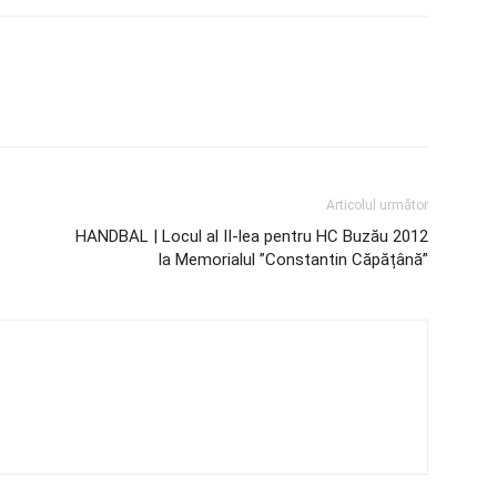
Articolul următor
HANDBAL | Locul al II-lea pentru HC Buzău 2012
la Memorialul ”Constantin Căpățână”