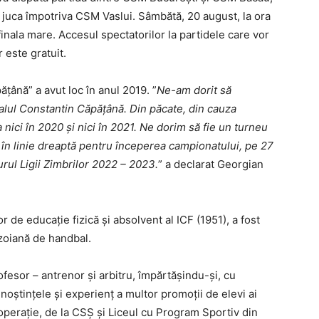
juca împotriva CSM Vaslui. Sâmbătă, 20 august, la ora
 finala mare. Accesul spectatorilor la partidele care vor
 este gratuit.
țână” a avut loc în anul 2019. ”
Ne-am dorit să
alul Constantin Căpățână. Din păcate, din cauza
 nici în 2020 și nici în 2021. Ne dorim să fie un turneu
m în linie dreaptă pentru începerea campionatului, pe 27
rul Ligii Zimbrilor 2022 – 2023.
” a declarat Georgian
 de educaţie fizică și absolvent al ICF (1951), a fost
uzoiană de handbal.
ofesor – antrenor şi arbitru, împărtăşindu-şi, cu
oştinţele şi experienţ a multor promoţii de elevi ai
operaţie, de la CSŞ şi Liceul cu Program Sportiv din