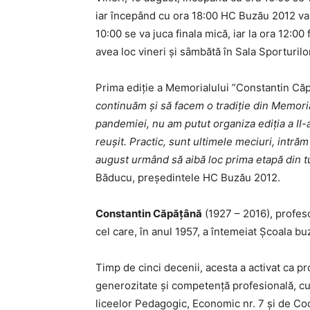
iar începând cu ora 18:00 HC Buzău 2012 va 
10:00 se va juca finala mică, iar la ora 12:00
avea loc vineri și sâmbătă în Sala Sporturilor
Prima ediție a Memorialului ”Constantin Căpă
continuăm și să facem o tradiție din Memori
pandemiei, nu am putut organiza ediția a II-a
reușit. Practic, sunt ultimele meciuri, intră
august urmând să aibă loc prima etapă din tu
Băducu, președintele HC Buzău 2012.
Constantin Căpățână
(1927 – 2016), profesor
cel care, în anul 1957, a întemeiat Şcoala b
Timp de cinci decenii, acesta a activat ca pr
generozitate şi competenţă profesională, cun
liceelor Pedagogic, Economic nr. 7 şi de Co