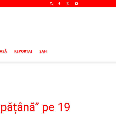
MASĂ
REPORTAJ
ŞAH
pățână” pe 19