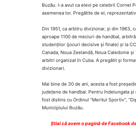
Buzău. I-a avut ca elevi pe celebrii Cornel P
asemenea lor. Pregătite de el, reprezentative
Din 1951, ca arbitru divizionar, şi din 1963,
aproape 1100 de meciuri de handbal, arbitrând
studenţilor (jocuri decisive şi finale) şi la C
Canada, Noua Zeelandă, Noua Caledonie şi Tah
arbitri organizat în Cuba. A pregătit şi format
divizionari.
Mai bine de 30 de ani, acesta a fost preşedin
judeţene de handbal. Pentru îndelungata şi r
fost distins cu Ordinul “Meritul Sportiv”, “D
Municipiului Buzău.
Ştiai că avem o pagină de Facebook de