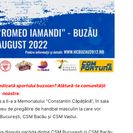
dicată sportului buzoian? Alătură-te comunității
noastre.
a a II-a a Memorialului ”Constantin Căpățână”, în sala
neu de pregătire de handbal masculin la care vor
M București, CSM Bacău și CSM Vaslui.
 va disputa partida dintre CSM București și CSM Bacău,