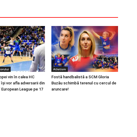
orului
Atletism
opei vin în calea HC
Fostă handbalistă a SCM Gloria
își vor afla adversarii din
Buzău schimbă terenul cu cercul de
 European League pe 17
aruncare!