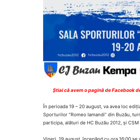
Ştiai că avem o pagină de Facebook de
În perioada 19 – 20 august, va avea loc ediți
Sporturilor ”Romeo Iamandi” din Buzău, tur
participa, alături de HC Buzău 2012, și CS
Vineri, 19 august, începând cu ora 16:00 se