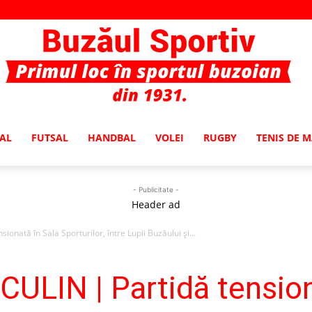
AL
FUTSAL
HANDBAL
VOLEI
RUGBY
TENIS DE 
Buzaul
- Publicitate -
Header ad
ată în Sala Sporturilor, între Lupii Buzăului și...
Sportiv
IN | Partidă tensiona