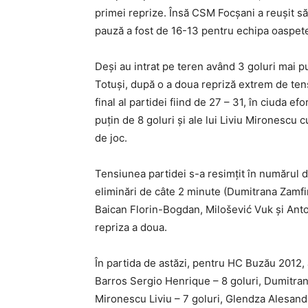
primei reprize. Însă CSM Focșani a reușit să 
pauză a fost de 16-13 pentru echipa oaspet
Deși au intrat pe teren având 3 goluri mai pu
Totuși, după o a doua repriză extrem de ten
final al partidei fiind de 27 – 31, în ciuda e
puțin de 8 goluri și ale lui Liviu Mironescu 
de joc.
Tensiunea partidei s-a resimțit în numărul d
eliminări de câte 2 minute (Dumitrana Zamfi
Baican Florin-Bogdan, Milošević Vuk și Anton
repriza a doua.
În partida de astăzi, pentru HC Buzău 2012,
Barros Sergio Henrique – 8 goluri, Dumitran
Mironescu Liviu – 7 goluri, Glendza Alesanda