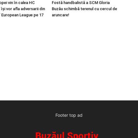
opei vin în calea HC
Fostă handbalistă a SCM Gloria
își vor afla adversarii din
Buzău schimbă terenul cu cercul de
 European League pe 17
aruncare!
Footer top ad