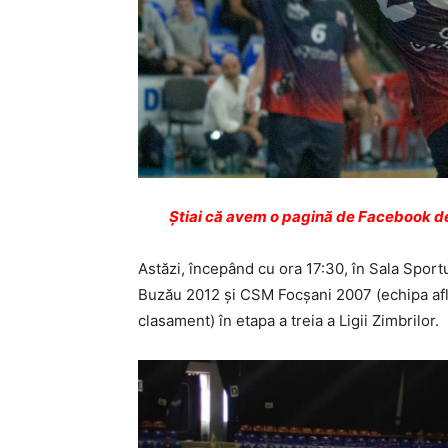
Ştiai că avem o pagină de Facebook de
Astăzi, începând cu ora 17:30, în Sala Spor
Buzău 2012 și CSM Focșani 2007 (echipa aflată
clasament) în etapa a treia a Ligii Zimbrilor.