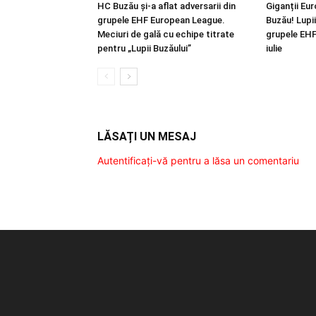
HC Buzău și-a aflat adversarii din
Giganții Eur
grupele EHF European League.
Buzău! Lupii 
Meciuri de gală cu echipe titrate
grupele EHF
pentru „Lupii Buzăului”
iulie
LĂSAȚI UN MESAJ
Autentificați-vă pentru a lăsa un comentariu