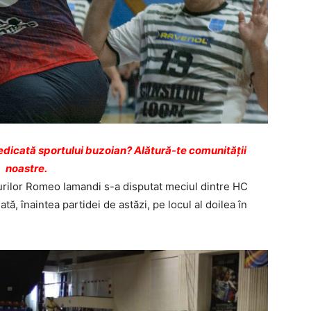
dicată sportului buzoian? Alătură-te comunității
noastre.
turilor Romeo Iamandi s-a disputat meciul dintre HC
, înaintea partidei de astăzi, pe locul al doilea în