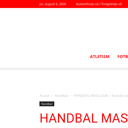
joi, august 6, 2026
Autentificați-vă / Înregistrați-vă
ATLETISM
FOTB
Acasă
Handbal
HANDBAL MASCULIN | Partidă tension
Handbal
HANDBAL MASCUL