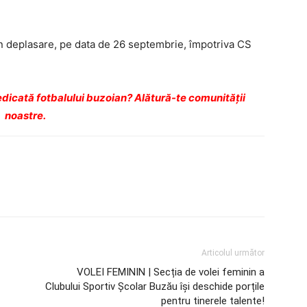
n deplasare, pe data de 26 septembrie, împotriva CS
dicată fotbalului buzoian? Alătură-te comunității
noastre.
Articolul următor
VOLEI FEMININ | Secția de volei feminin a
Clubului Sportiv Școlar Buzău își deschide porțile
pentru tinerele talente!