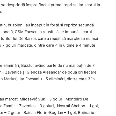
se desprindă înspre finalul primei reprize, iar scorul la
e.
țin, buzoienii au început în forță și repriza secundă.
sionată, CSM Focșani a reușit să se impună, scorul
forturilor lui De Barros care a reușit să marcheze nu mai
cu 7 goluri marcate, dintre care 4 în ultimele 4 minute
e eliminări, Buzăul având parte de nu mai puțin de 7
r – Zavenica și Glendza Alesandar de două ori fiecare,
 Marius), iar Focșani-ul 5 eliminări, dintre care 3 în
 au marcat: Milošević Vuk – 3 goluri, Monteiro De
a Zamfir – Zavenica – 3 goluri, Nosrati Shahoo – 1 gol,
r – 2 goluri, Baican Florin-Bogdan – 1 gol, Bejinariu