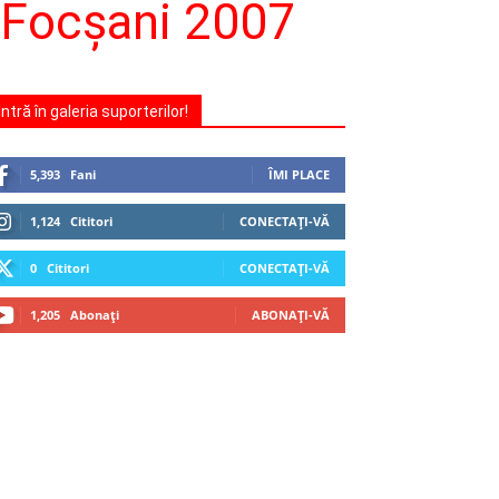
M Focșani 2007
Intră în galeria suporterilor!
5,393
Fani
ÎMI PLACE
1,124
Cititori
CONECTAȚI-VĂ
0
Cititori
CONECTAȚI-VĂ
1,205
Abonați
ABONAȚI-VĂ