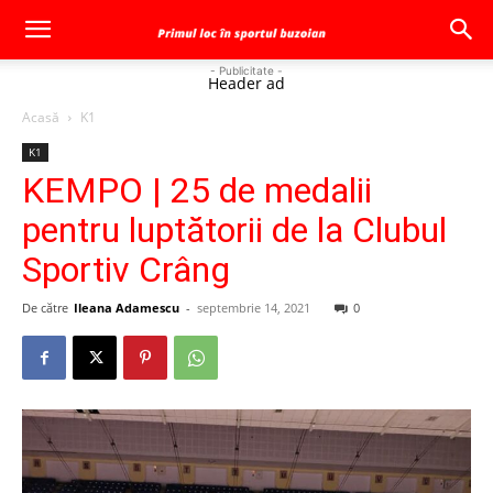
- Publicitate -
Header ad
Acasă
K1
K1
KEMPO | 25 de medalii
pentru luptătorii de la Clubul
Sportiv Crâng
De către
Ileana Adamescu
-
septembrie 14, 2021
0