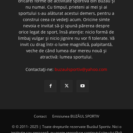
oricărei forme de activitate sportivă din Buzău şi
nu numai. Cu timpul, prieteni ai mei şi ai
sportului s-au alăturat acestui demers, pentru a
construi ceea ce vedeţi acum. Oricine simte
nevoia e invitat să-şi spună părerea despre
orice legat de sport, însă atenţie: nicio formă de
limbaj vulgar şi nicio jignire nu vor fi tolerate. Vă
invit cu drag într-o lume magnifică, palpitantă,
veche de când lumea dar mereu nouă şi
atractivă: lumea sportului.
Contactați-ne:
buzaulsportiv@yahoo.com
Contact
Emisiunea BUZĂUL SPORTIV
© © 2011- 2025 | Toate drepturile rezervate Buzăul Sportiv. Nici o
instituţie sau persoană, nu poate reproduce conţinutul site-ului fără