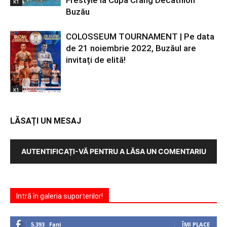
Frestyle la Cupa Crâng Decathlon
K1
Buzău
COLOSSEUM TOURNAMENT | Pe data
de 21 noiembrie 2022, Buzăul are
invitați de elită!
K1
LĂSAȚI UN MESAJ
AUTENTIFICAȚI-VĂ PENTRU A LĂSA UN COMENTARIU
Intră în galeria suporterilor!
5,393
Fani
ÎMI PLACE