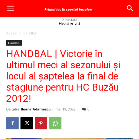
- Publicitate -
Header ad
Acasă
Handbal
Handbal
HANDBAL | Victorie în
ultimul meci al sezonului și
locul al șaptelea la final de
stagiune pentru HC Buzău
2012!
De către
Ileana Adamescu
-
mai 19, 2022
0