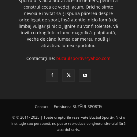
sportului s-au alăturat acestui demers, pentru a
construi ceea ce vedeţi acum. Oricine simte
nevoia e invitat să-şi spună părerea despre
orice legat de sport, însă atenţie: nicio formă de
limbaj vulgar şi nicio jignire nu vor fi tolerate. Vă
invit cu drag într-o lume magnifică, palpitantă,
veche de când lumea dar mereu nouă şi
atractivă: lumea sportului.
Contactați-ne:
buzaulsportiv@yahoo.com
Contact
Emisiunea BUZĂUL SPORTIV
© © 2011- 2025 | Toate drepturile rezervate Buzăul Sportiv. Nici o
instituţie sau persoană, nu poate reproduce conţinutul site-ului fără
acordul scris.