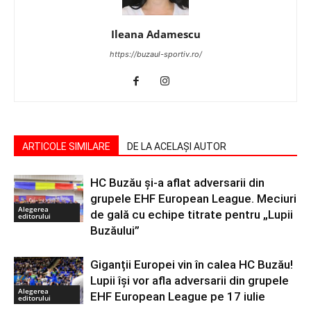
Ileana Adamescu
https://buzaul-sportiv.ro/
ARTICOLE SIMILARE
DE LA ACELAȘI AUTOR
HC Buzău și-a aflat adversarii din
grupele EHF European League. Meciuri
Alegerea
de gală cu echipe titrate pentru „Lupii
editorului
Buzăului”
Giganții Europei vin în calea HC Buzău!
Lupii își vor afla adversarii din grupele
Alegerea
EHF European League pe 17 iulie
editorului