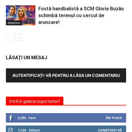
Fostă handbalistă a SCM Gloria Buzău
schimbă terenul cu cercul de
aruncare!
Atletism
LĂSAȚI UN MESAJ
AUTENTIFICAȚI-VĂ PENTRU A LĂSA UN COMENTARIU
Intră în galeria suporterilor!
5,393
Fani
ÎMI PLACE
1,124
Cititori
CONECTAȚI-VĂ