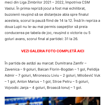
meci din Liga Zimbrilor 2021 – 2022, împotriva CSM
Vaslui. În prima repriză jocul a fost mai echilibrat,
buzoienii reușind să se distanțeze abia spre finalul
acesteia, scorul la pauză fiind de 14 la 12. Însă în repriza a
doua Lupii nu le-au mai permis oaspeților să preia
conducerea pe tabela de joc, reușind o victorie cu 5
goluri avans, scorul final al partidei: 31 la 26.
VEZI GALERIA FOTO COMPLETĂ AICI
În partida de astăzi au marcat: Dumitrana Zamfir –
Zavenica – 9 goluri, Baican Florin-Bogdan – 1 gol, Pelidija
Admir – 7 goluri, Mironescu Liviu – 2 goluri, Milošević Vuk
– 1 gol, Anton Marius – 1 gol, Stroe Petru – 5 goluri,
Vojvodic Janja – 4 goluri, Broască Ionuț – 1 gol.