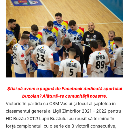
Ştiai că avem o pagină de Facebook dedicată sportului
buzoian? Alătură-te comunității noastre.
Victorie în partida cu CSM Vaslui și locul al șaptelea în
clasamentul general al Ligii Zimbrilor 2021 – 2022 pentru
HC Buzău 2012! Lupii Buzăului au reușit să termine în
forță campionatul, cu o serie de 3 victorii consecutive,