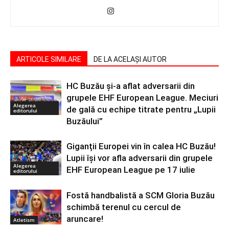
ARTICOLE SIMILARE
DE LA ACELAȘI AUTOR
HC Buzău și-a aflat adversarii din
grupele EHF European League. Meciuri
Alegerea
de gală cu echipe titrate pentru „Lupii
editorului
Buzăului”
Giganții Europei vin în calea HC Buzău!
Lupii își vor afla adversarii din grupele
Alegerea
EHF European League pe 17 iulie
editorului
Fostă handbalistă a SCM Gloria Buzău
schimbă terenul cu cercul de
aruncare!
Atletism