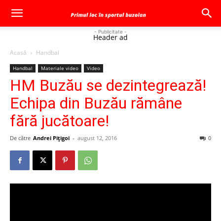
- Publicitate -
Header ad
Acasă
Handbal
Handbal
Materiale video
Video
HM Buzău se dezintegrează!
Echipa din Buzău rămâne
fără jucătoare!
De către
Andrei Pițigoi
-
august 12, 2016
0