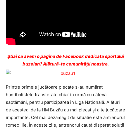
Ştiai că avem o pagină de Facebook dedicată sportului
buzoian? Alătură-te comunității noastre.
Printre primele jucătoare plecate s-au numărat
handbalistele transferate chiar în urmă cu câteva
săptămâni, pentru participarea în Liga Naţională. Alături
de acestea, de la HM Buzău au mai plecat și alte jucătoare
importante. Cel mai dezamagit de situatie este antrenorul
romeo Ilie. În aceste zile, antrenorul caută disperat soluţii