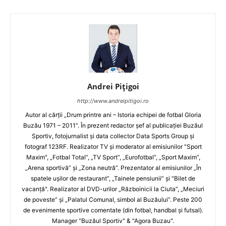
Andrei Pițigoi
http://www.andreipitigoi.ro
Autor al cărţii „Drum printre ani – Istoria echipei de fotbal Gloria
Buzău 1971 – 2011”. În prezent redactor şef al publicaţiei Buzăul
Sportiv, fotojurnalist şi data collector Data Sports Group şi
fotograf 123RF. Realizator TV şi moderator al emisiunilor "Sport
Maxim", „Fotbal Total”, „TV Sport”, „Eurofotbal”, „Sport Maxim”,
„Arena sportivă” şi „Zona neutră”. Prezentator al emisiunilor „În
spatele uşilor de restaurant”, „Tainele pensiunii” şi "Bilet de
vacanţă". Realizator al DVD-urilor „Războinicii la Ciuta”, „Meciuri
de poveste” şi „Palatul Comunal, simbol al Buzăului”. Peste 200
de evenimente sportive comentate (din fotbal, handbal şi futsal).
Manager "Buzăul Sportiv" & "Agora Buzau".