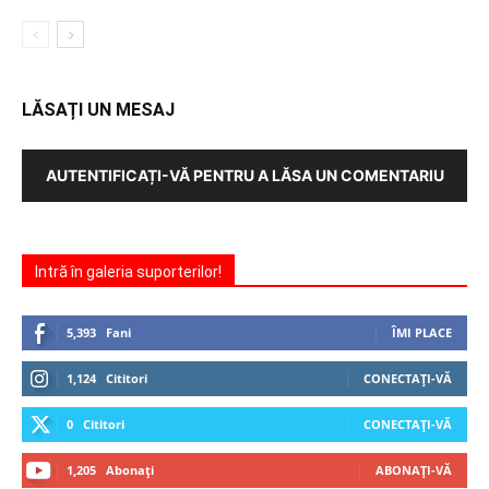
LĂSAȚI UN MESAJ
AUTENTIFICAȚI-VĂ PENTRU A LĂSA UN COMENTARIU
Intră în galeria suporterilor!
5,393
Fani
ÎMI PLACE
1,124
Cititori
CONECTAȚI-VĂ
0
Cititori
CONECTAȚI-VĂ
1,205
Abonați
ABONAȚI-VĂ