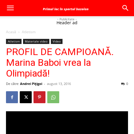
- Publicitate -
Header ad
Acasă
Atletism
Atletism
Materiale video
Video
PROFIL DE CAMPIOANĂ.
Marina Baboi vrea la
Olimpiadă!
De către
Andrei Pițigoi
-
august 13, 2016
0