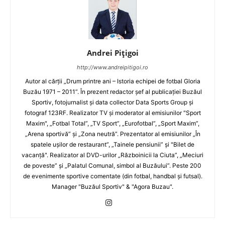
Andrei Pițigoi
http://www.andreipitigoi.ro
Autor al cărţii „Drum printre ani – Istoria echipei de fotbal Gloria
Buzău 1971 – 2011”. În prezent redactor şef al publicaţiei Buzăul
Sportiv, fotojurnalist şi data collector Data Sports Group şi
fotograf 123RF. Realizator TV şi moderator al emisiunilor "Sport
Maxim", „Fotbal Total”, „TV Sport”, „Eurofotbal”, „Sport Maxim”,
„Arena sportivă” şi „Zona neutră”. Prezentator al emisiunilor „În
spatele uşilor de restaurant”, „Tainele pensiunii” şi "Bilet de
vacanţă". Realizator al DVD-urilor „Războinicii la Ciuta”, „Meciuri
de poveste” şi „Palatul Comunal, simbol al Buzăului”. Peste 200
de evenimente sportive comentate (din fotbal, handbal şi futsal).
Manager "Buzăul Sportiv" & "Agora Buzau".