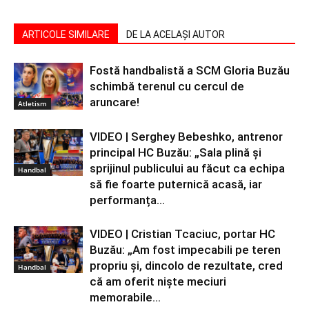
ARTICOLE SIMILARE
DE LA ACELAȘI AUTOR
Fostă handbalistă a SCM Gloria Buzău
schimbă terenul cu cercul de
aruncare!
Atletism
VIDEO | Serghey Bebeshko, antrenor
principal HC Buzău: „Sala plină și
sprijinul publicului au făcut ca echipa
Handbal
să fie foarte puternică acasă, iar
performanța...
VIDEO | Cristian Tcaciuc, portar HC
Buzău: „Am fost impecabili pe teren
propriu și, dincolo de rezultate, cred
Handbal
că am oferit niște meciuri
memorabile...