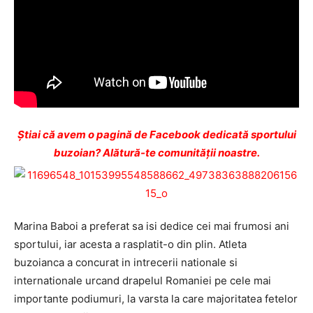
Ştiai că avem o pagină de Facebook dedicată sportului
buzoian? Alătură-te comunității noastre.
Marina Baboi a preferat sa isi dedice cei mai frumosi ani
sportului, iar acesta a rasplatit-o din plin. Atleta
buzoianca a concurat in intrecerii nationale si
internationale urcand drapelul Romaniei pe cele mai
importante podiumuri, la varsta la care majoritatea fetelor