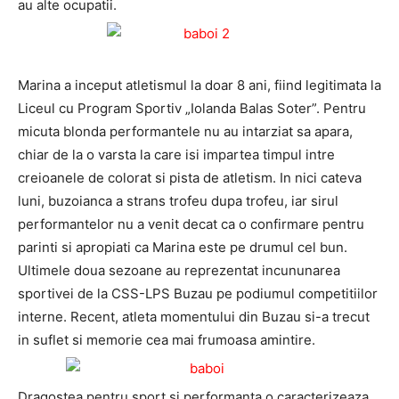
au alte ocupatii.
Marina a inceput atletismul la doar 8 ani, fiind legitimata la
Liceul cu Program Sportiv „Iolanda Balas Soter”. Pentru
micuta blonda performantele nu au intarziat sa apara,
chiar de la o varsta la care isi impartea timpul intre
creioanele de colorat si pista de atletism. In nici cateva
luni, buzoianca a strans trofeu dupa trofeu, iar sirul
performantelor nu a venit decat ca o confirmare pentru
parinti si apropiati ca Marina este pe drumul cel bun.
Ultimele doua sezoane au reprezentat incununarea
sportivei de la CSS-LPS Buzau pe podiumul competitiilor
interne. Recent, atleta momentului din Buzau si-a trecut
in suflet si memorie cea mai frumoasa amintire.
Dragostea pentru sport si performanta o caracterizeaza