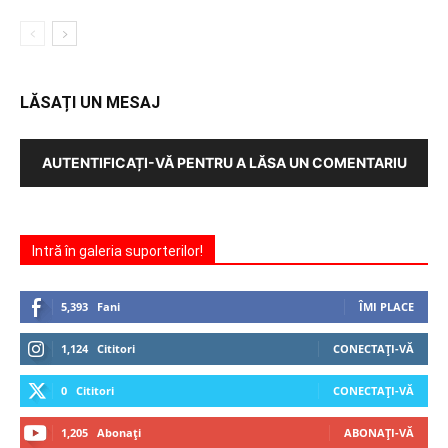
LĂSAȚI UN MESAJ
AUTENTIFICAȚI-VĂ PENTRU A LĂSA UN COMENTARIU
Intră în galeria suporterilor!
5,393
Fani
ÎMI PLACE
1,124
Cititori
CONECTAȚI-VĂ
0
Cititori
CONECTAȚI-VĂ
1,205
Abonați
ABONAȚI-VĂ