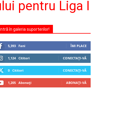
ului pentru Liga I
Intră în galeria suporterilor!
5,393
Fani
ÎMI PLACE
1,124
Cititori
CONECTAȚI-VĂ
0
Cititori
CONECTAȚI-VĂ
1,205
Abonați
ABONAȚI-VĂ