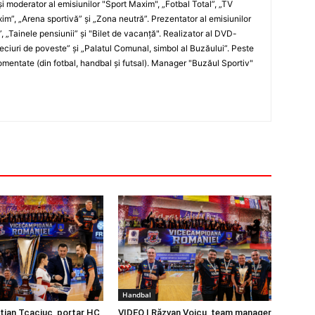
i moderator al emisiunilor "Sport Maxim", „Fotbal Total”, „TV
xim”, „Arena sportivă” şi „Zona neutră”. Prezentator al emisiunilor
”, „Tainele pensiunii” şi "Bilet de vacanţă". Realizator al DVD-
„Meciuri de poveste” şi „Palatul Comunal, simbol al Buzăului”. Peste
entate (din fotbal, handbal şi futsal). Manager "Buzăul Sportiv"
Handbal
stian Tcaciuc, portar HC
VIDEO | Răzvan Voicu, team manager