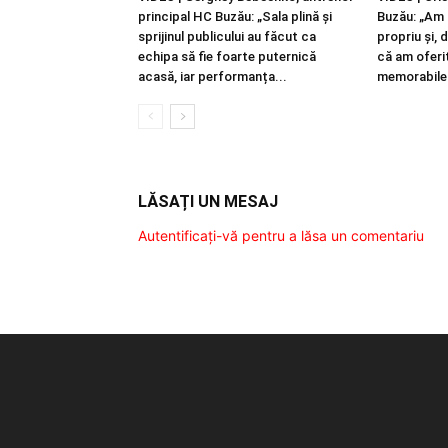
principal HC Buzău: „Sala plină și
Buzău: „Am 
sprijinul publicului au făcut ca
propriu și, 
echipa să fie foarte puternică
că am oferi
acasă, iar performanța...
memorabile.
LĂSAȚI UN MESAJ
Autentificați-vă pentru a lăsa un comentariu