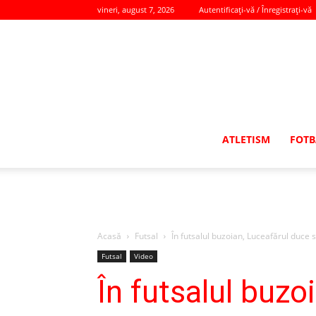
vineri, august 7, 2026
Autentificați-vă / Înregistrați-vă
ATLETISM
FOTB
Acasă
Futsal
În futsalul buzoian, Luceafărul duce sti
Futsal
Video
În futsalul buzo