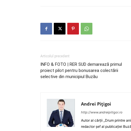
Articolul precedent
INFO & FOTO | RER SUD demarează primul
proiect pilot pentru bonusarea colectării
selective din municipiul Buzău
Andrei Pițigoi
http://www.andreipitigoi.ro
Autor al cărţii „Drum printre an
redactor şef al publicaţiei Buză