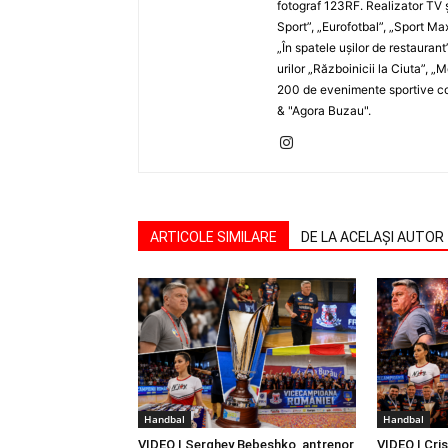
fotograf 123RF. Realizator TV ş
Sport”, „Eurofotbal”, „Sport Ma
„În spatele uşilor de restaurant
urilor „Războinicii la Ciuta”, 
200 de evenimente sportive com
& "Agora Buzau".
ARTICOLE SIMILARE
DE LA ACELAȘI AUTOR
Handbal
Handbal
VIDEO | Serghey Bebeshko, antrenor
VIDEO | Cri