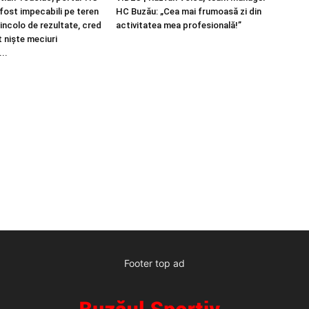
fost impecabili pe teren
HC Buzău: „Cea mai frumoasă zi din
dincolo de rezultate, cred
activitatea mea profesională!”
t niște meciuri
..
Footer top ad