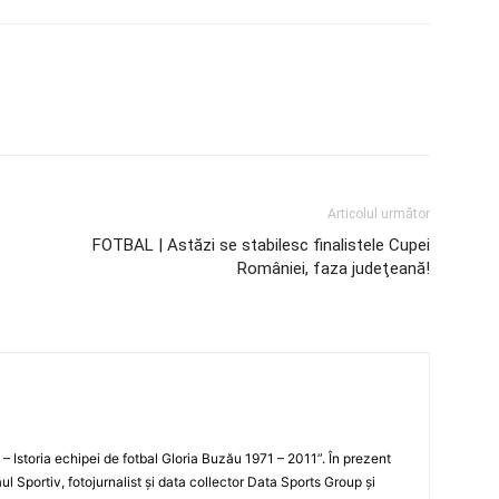
Articolul următor
FOTBAL | Astăzi se stabilesc finalistele Cupei
României, faza judeţeană!
i – Istoria echipei de fotbal Gloria Buzău 1971 – 2011”. În prezent
ul Sportiv, fotojurnalist şi data collector Data Sports Group şi