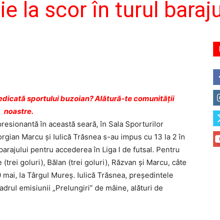
ie la scor în turul baraj
dicată sportului buzoian? Alătură-te comunității
noastre.
resionantă în această seară, în Sala Sporturilor
orgian Marcu şi Iulică Trăsnea s-au impus cu 13 la 2 în
barajului pentru accederea în Liga I de futsal. Pentru
(trei goluri), Bălan (trei goluri), Răzvan şi Marcu, câte
 mai, la Târgul Mureş. Iulică Trăsnea, preşedintele
cadrul emisiunii „Prelungiri” de mâine, alături de