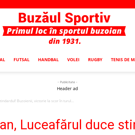
AL
FUTSAL
HANDBAL
VOLEI
RUGBY
TENIS DE 
Buzaul
- Publicitate -
Header ad
ndardul! Buzoienii, victorie la scor în turul...
Sportiv
ian, Luceafărul duce sti