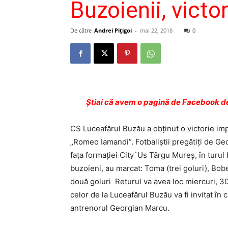
Buzoienii, victor
De către
Andrei Pițigoi
-
mai 22, 2018
0
Ştiai că avem o pagină de Facebook de
CS Luceafărul Buzău a obţinut o victorie imp
„Romeo Iamandi”. Fotbaliştii pregătiţi de Ge
faţa formaţiei City`Us Târgu Mureş, în turul 
buzoieni, au marcat: Toma (trei goluri), Bobe 
două goluri Returul va avea loc miercuri, 30
celor de la Luceafărul Buzău va fi invitat în 
antrenorul Georgian Marcu.