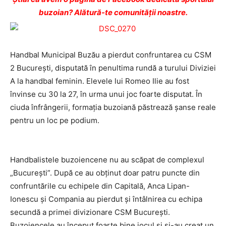
buzoian? Alătură-te comunității noastre.
Handbal Municipal Buzău a pierdut confruntarea cu CSM
2 București, disputată în penultima rundă a turului Diviziei
A la handbal feminin. Elevele lui Romeo Ilie au fost
învinse cu 30 la 27, în urma unui joc foarte disputat. În
ciuda înfrângerii, formația buzoiană păstrează șanse reale
pentru un loc pe podium.
Handbalistele buzoiencene nu au scăpat de complexul
„București”. După ce au obținut doar patru puncte din
confruntările cu echipele din Capitală, Anca Lipan-
Ionescu și Compania au pierdut și întâlnirea cu echipa
secundă a primei divizionare CSM București.
Buzoiencele au început foarte bine jocul și și-au creat un