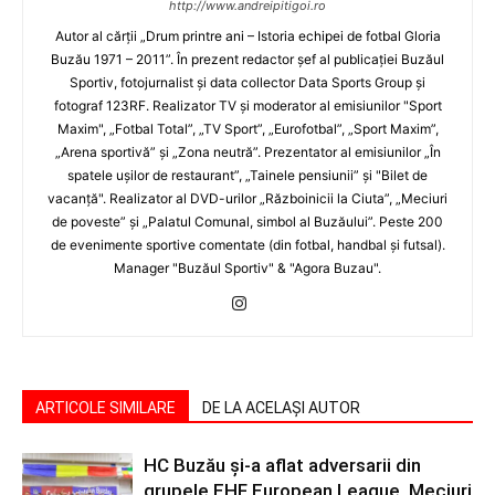
http://www.andreipitigoi.ro
Autor al cărţii „Drum printre ani – Istoria echipei de fotbal Gloria
Buzău 1971 – 2011”. În prezent redactor şef al publicaţiei Buzăul
Sportiv, fotojurnalist şi data collector Data Sports Group şi
fotograf 123RF. Realizator TV şi moderator al emisiunilor "Sport
Maxim", „Fotbal Total”, „TV Sport”, „Eurofotbal”, „Sport Maxim”,
„Arena sportivă” şi „Zona neutră”. Prezentator al emisiunilor „În
spatele uşilor de restaurant”, „Tainele pensiunii” şi "Bilet de
vacanţă". Realizator al DVD-urilor „Războinicii la Ciuta”, „Meciuri
de poveste” şi „Palatul Comunal, simbol al Buzăului”. Peste 200
de evenimente sportive comentate (din fotbal, handbal şi futsal).
Manager "Buzăul Sportiv" & "Agora Buzau".
ARTICOLE SIMILARE
DE LA ACELAȘI AUTOR
HC Buzău și-a aflat adversarii din
grupele EHF European League. Meciuri