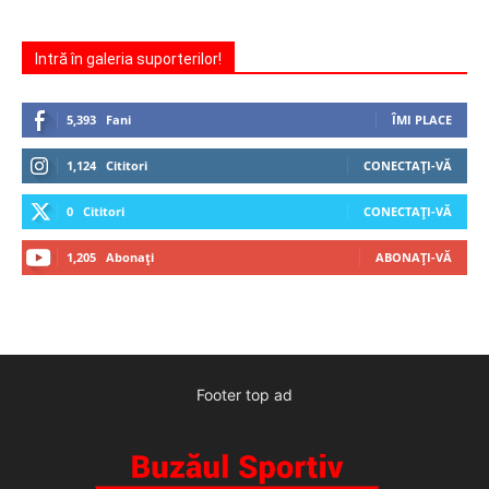
Intră în galeria suporterilor!
5,393
Fani
ÎMI PLACE
1,124
Cititori
CONECTAȚI-VĂ
0
Cititori
CONECTAȚI-VĂ
1,205
Abonați
ABONAȚI-VĂ
Footer top ad