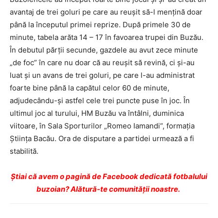
avantaj de trei goluri pe care au reușit să-l mențină doar
până la începutul primei reprize. După primele 30 de
minute, tabela arăta 14 – 17 în favoarea trupei din Buzău.
În debutul părții secunde, gazdele au avut zece minute
„de foc” în care nu doar că au reușit să revină, ci și-au
luat și un avans de trei goluri, pe care l-au administrat
foarte bine până la capătul celor 60 de minute,
adjudecându-și astfel cele trei puncte puse în joc. În
ultimul joc al turului, HM Buzău va întâlni, duminica
viitoare, în Sala Sporturilor „Romeo Iamandi“, formația
Știința Bacău. Ora de disputare a partidei urmează a fi
stabilită.
Ştiai că avem o pagină de Facebook dedicată fotbalului
buzoian? Alătură-te comunității noastre.