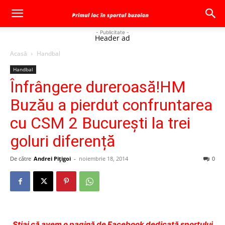
- Publicitate -
Header ad
Acasă
Handbal
Handbal
Înfrângere dureroasă!HM
Buzău a pierdut confruntarea
cu CSM 2 București la trei
goluri diferență
De către
Andrei Pițigoi
-
noiembrie 18, 2014
0
Ştiai că avem o pagină de Facebook dedicată sportului