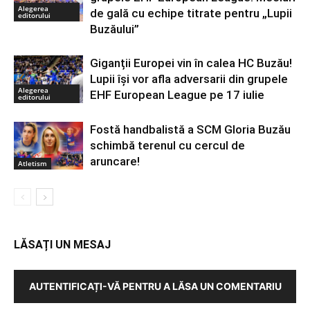
Alegerea
de gală cu echipe titrate pentru „Lupii
editorului
Buzăului”
Giganții Europei vin în calea HC Buzău!
Lupii își vor afla adversarii din grupele
Alegerea
EHF European League pe 17 iulie
editorului
Fostă handbalistă a SCM Gloria Buzău
schimbă terenul cu cercul de
aruncare!
Atletism
LĂSAȚI UN MESAJ
AUTENTIFICAȚI-VĂ PENTRU A LĂSA UN COMENTARIU