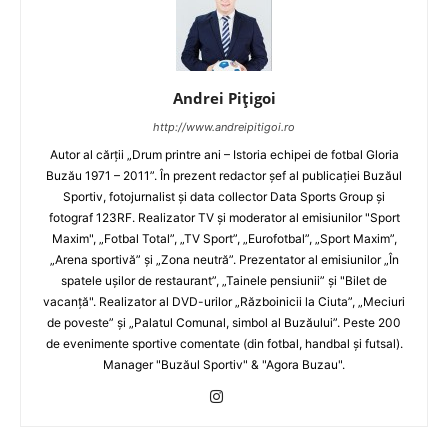
Andrei Pițigoi
http://www.andreipitigoi.ro
Autor al cărţii „Drum printre ani – Istoria echipei de fotbal Gloria
Buzău 1971 – 2011”. În prezent redactor şef al publicaţiei Buzăul
Sportiv, fotojurnalist şi data collector Data Sports Group şi
fotograf 123RF. Realizator TV şi moderator al emisiunilor "Sport
Maxim", „Fotbal Total”, „TV Sport”, „Eurofotbal”, „Sport Maxim”,
„Arena sportivă” şi „Zona neutră”. Prezentator al emisiunilor „În
spatele uşilor de restaurant”, „Tainele pensiunii” şi "Bilet de
vacanţă". Realizator al DVD-urilor „Războinicii la Ciuta”, „Meciuri
de poveste” şi „Palatul Comunal, simbol al Buzăului”. Peste 200
de evenimente sportive comentate (din fotbal, handbal şi futsal).
Manager "Buzăul Sportiv" & "Agora Buzau".