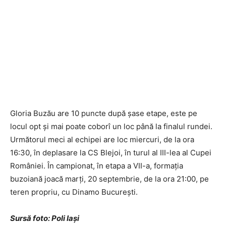
Gloria Buzău are 10 puncte după şase etape, este pe
locul opt și mai poate coborî un loc până la finalul rundei.
Următorul meci al echipei are loc miercuri, de la ora
16:30, în deplasare la CS Blejoi, în turul al III-lea al Cupei
României. În campionat, în etapa a VII-a, formaţia
buzoiană joacă marți, 20 septembrie, de la ora 21:00, pe
teren propriu, cu Dinamo Bucureşti.
Sursă foto: Poli Iaşi