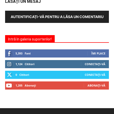
LĂSAȚI UN MESAJ
AUTENTIFICAȚI-VĂ PENTRU A LĂSA UN COMENTARIU
Intră în galeria suporterilor!
5,393
Fani
ÎMI PLACE
1,124
Cititori
CONECTAȚI-VĂ
0
Cititori
CONECTAȚI-VĂ
1,205
Abonați
ABONAȚI-VĂ