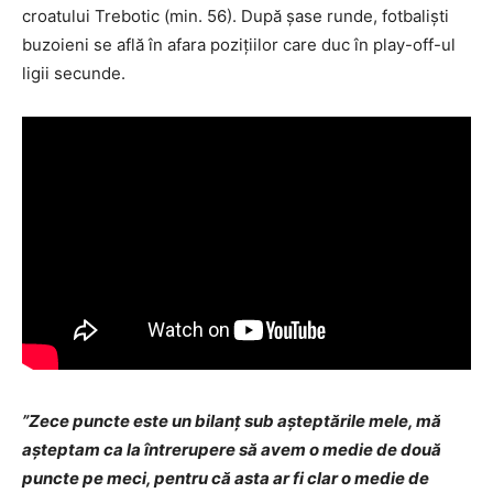
croatului Trebotic (min. 56). După şase runde, fotbalişti
buzoieni se află în afara poziţiilor care duc în play-off-ul
ligii secunde.
”Zece puncte este un bilanț sub așteptările mele, mă
așteptam ca la întrerupere să avem o medie de două
puncte pe meci, pentru că asta ar fi clar o medie de