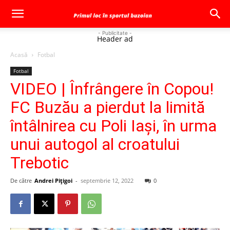
- Publicitate -
Header ad
Acasă
Fotbal
Fotbal
VIDEO | Înfrângere în Copou!
FC Buzău a pierdut la limită
întâlnirea cu Poli Iaşi, în urma
unui autogol al croatului
Trebotic
De către
Andrei Pițigoi
-
septembrie 12, 2022
0