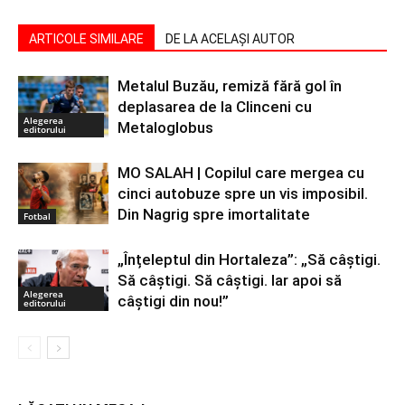
ARTICOLE SIMILARE
DE LA ACELAȘI AUTOR
Metalul Buzău, remiză fără gol în
deplasarea de la Clinceni cu
Alegerea
Metaloglobus
editorului
MO SALAH | Copilul care mergea cu
cinci autobuze spre un vis imposibil.
Din Nagrig spre imortalitate
Fotbal
„Înțeleptul din Hortaleza”: „Să câștigi.
Să câștigi. Să câștigi. Iar apoi să
Alegerea
câștigi din nou!”
editorului