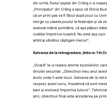
din urmă, fostul şeptar din Crâng s-a reaşeza
„Principalul” din Crâng a spus că Gloria Buză
că un prim pas va fi făcut după jocul cu Uni
merge cu caseta jocului la fede­raţie şi să v
avansat mâine poimâine, că aşa păţesc băieţii
coaliţie împotriva noastră. Nu este aşa uşor 
arbitraj sănătos câştigam meciul”.
Salvarea de la retrogradare, ţinta nr. 1 în C
„Vioară” le-a readus ­aminte buzoienilor care
diviziei secunde: „Obiectivul meu anul aces
acolo unde îi este locul. Salvarea de la retro
reuşesc acest lucru, înseamnă că sunt meser
bani şi evoluezi împotriva tuturor”. Tehnicia
ani), obiectivul final este accederea pe pri