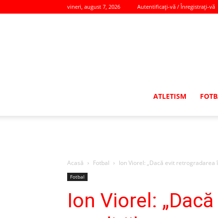
vineri, august 7, 2026
Autentificați-vă / Înregistrați-vă
ATLETISM
FOTB
Acasă
Fotbal
Ion Viorel: „Dacă evit retrogradarea 
Fotbal
Ion Viorel: „Dacă