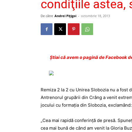
condiţiile astea,
De către
Andrei Pițigoi
-
octombrie 18, 2013
Ştiai că avem o pagină de Facebook de
Remiza 2 la 2 cu Unirea Slobozia nu a fost d
Antrenorul gru­pării din Crâng a venit extrem 
jocului cu formaţia din Slobozia, excla­mând:
„Cea mai rapidă conferinţă de presă. Spuneţi
cea mai bună de când am venit la Gloria Buză