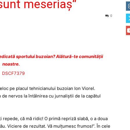
 sunt meseriaş“
0
dicată sportului buzoian? Alătură-te comunității
noastre.
eloc pe placul tehnicianului buzoian Ion Viorel.
de nervos la întâlnirea cu jurnaliştii de la capătul
 repede, că mă ridic! O primă repriză slabă, o a doua
u. Viciere de rezultat. Vă mulţumesc frumos!”. În cele