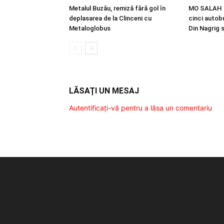
Metalul Buzău, remiză fără gol în
MO SALAH |
deplasarea de la Clinceni cu
cinci autobu
Metaloglobus
Din Nagrig 
LĂSAȚI UN MESAJ
Autentificați-vă pentru a lăsa un comentariu