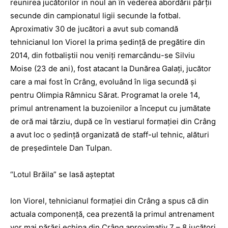
reunirea jucătorilor in noul an în vederea abordării părţii
secunde din campionatul ligii secunde la fotbal.
Aproximativ 30 de jucători a avut sub comandă
tehnicianul Ion Viorel la prima şedinţă de pregătire din
2014, din fotbaliştii nou veniţi remarcându-se Silviu
Moise (23 de ani), fost atacant la Dunărea Galaţi, jucător
care a mai fost în Crâng, evoluând în liga secundă şi
pentru Olimpia Râmnicu Sărat. Programat la orele 14,
primul antrenament la buzoienilor a început cu jumătate
de oră mai târziu, după ce în vestiarul formaţiei din Crâng
a avut loc o şedinţă organizată de staff-ul tehnic, alături
de preşedintele Dan Tulpan.
“Lotul Brăila” se lasă aşteptat
Ion Viorel, tehnicianul formaţiei din Crâng a spus că din
actuala componenţă, cea prezentă la primul antrenament
vor mai părăsi echipa din Crâng aproximativ 7 – 8 jucători,