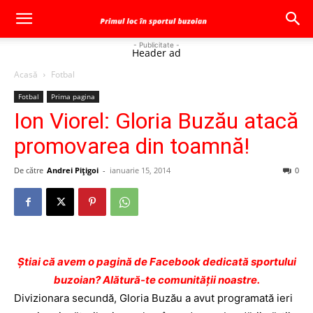
- Publicitate -
Header ad
Acasă
Fotbal
Fotbal
Prima pagina
Ion Viorel: Gloria Buzău atacă
promovarea din toamnă!
De către
Andrei Pițigoi
-
ianuarie 15, 2014
0
Ştiai că avem o pagină de Facebook dedicată sportului
buzoian? Alătură-te comunității noastre.
Divizionara secundă, Gloria Buzău a avut programată ieri