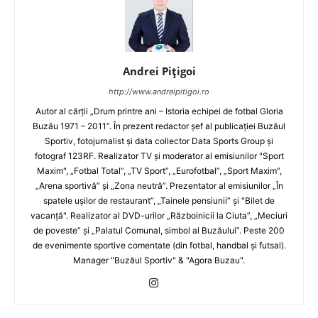
Andrei Pițigoi
http://www.andreipitigoi.ro
Autor al cărţii „Drum printre ani – Istoria echipei de fotbal Gloria
Buzău 1971 – 2011”. În prezent redactor şef al publicaţiei Buzăul
Sportiv, fotojurnalist şi data collector Data Sports Group şi
fotograf 123RF. Realizator TV şi moderator al emisiunilor "Sport
Maxim", „Fotbal Total”, „TV Sport”, „Eurofotbal”, „Sport Maxim”,
„Arena sportivă” şi „Zona neutră”. Prezentator al emisiunilor „În
spatele uşilor de restaurant”, „Tainele pensiunii” şi "Bilet de
vacanţă". Realizator al DVD-urilor „Războinicii la Ciuta”, „Meciuri
de poveste” şi „Palatul Comunal, simbol al Buzăului”. Peste 200
de evenimente sportive comentate (din fotbal, handbal şi futsal).
Manager "Buzăul Sportiv" & "Agora Buzau".