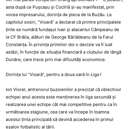
asta după ce Puşcaşu şi Cocîrlă şi-au manifestat, prin
vocea impresarului, dorinţa de pleca de la Buzău. La
capitolul sosiri, “Vioară” a declarat că printre principalele
ţinte se numără fundaşul Ivan şi atacantul Câmpeanu de
la CF Brăila, alături de George Bârlădeanu de la Farul
Constanţa. În privinţa primiilor doi o decizie va fi luat
astăzi, în funcţie de situaţia financiară a clubului de lângă
Dunăre, care trece prin mai dificultăţi economice.
Dorinţa lui “Vioară”, pentru a doua oară în Liga I
I
on Viorel, antrenorul buzoienilor a precizat că obiectivul
echipei anul acesta este menţinerea în liga secundă şi
realizarea unei echipe cât mai competitive pentru ca în
următoarea stagiune, cea care va începe în toamna
acestui ţinta principală să devină accederea în primul
eşalon fotbalistic al ţării.