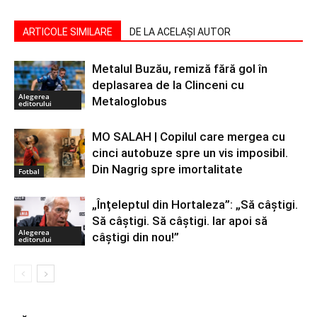
ARTICOLE SIMILARE
DE LA ACELAȘI AUTOR
Metalul Buzău, remiză fără gol în
deplasarea de la Clinceni cu
Alegerea
Metaloglobus
editorului
MO SALAH | Copilul care mergea cu
cinci autobuze spre un vis imposibil.
Din Nagrig spre imortalitate
Fotbal
„Înțeleptul din Hortaleza”: „Să câștigi.
Să câștigi. Să câștigi. Iar apoi să
Alegerea
câștigi din nou!”
editorului