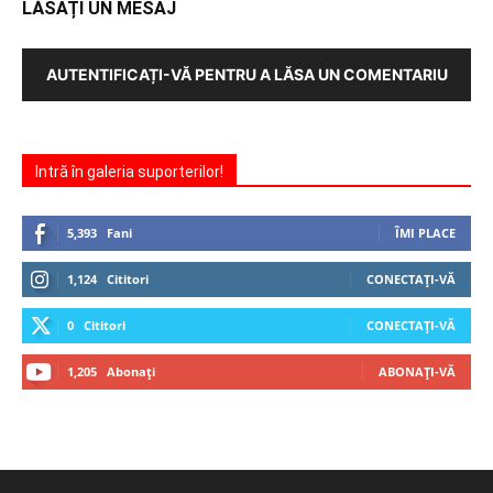
LĂSAȚI UN MESAJ
AUTENTIFICAȚI-VĂ PENTRU A LĂSA UN COMENTARIU
Intră în galeria suporterilor!
5,393
Fani
ÎMI PLACE
1,124
Cititori
CONECTAȚI-VĂ
0
Cititori
CONECTAȚI-VĂ
1,205
Abonați
ABONAȚI-VĂ