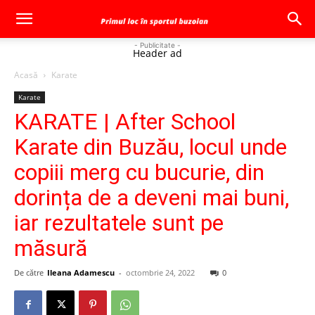
- Publicitate -
Header ad
Acasă
Karate
Karate
KARATE | After School
Karate din Buzău, locul unde
copiii merg cu bucurie, din
dorința de a deveni mai buni,
iar rezultatele sunt pe
măsură
De către
Ileana Adamescu
-
octombrie 24, 2022
0