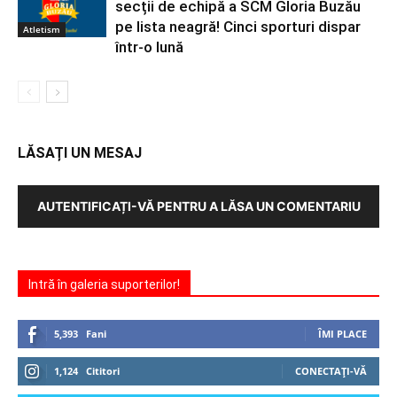
secții de echipă a SCM Gloria Buzău
pe lista neagră! Cinci sporturi dispar
Atletism
într-o lună
LĂSAȚI UN MESAJ
AUTENTIFICAȚI-VĂ PENTRU A LĂSA UN COMENTARIU
Intră în galeria suporterilor!
5,393
Fani
ÎMI PLACE
1,124
Cititori
CONECTAȚI-VĂ