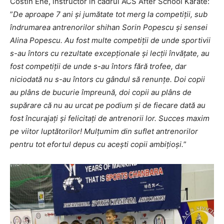
Costin Ene, instructor în cadrul ACS After School Karate:
”
De aproape 7 ani și jumătate tot merg la competiții, sub
îndrumarea antrenorilor shihan Sorin Popescu și sensei
Alina Popescu. Au fost multe competiții de unde sportivii
s-au întors cu rezultate excepționale și lecții învățate, au
fost competiții de unde s-au întors fără trofee, dar
niciodată nu s-au întors cu gândul să renunțe. Doi copii
au plâns de bucurie împreună, doi copii au plâns de
supărare că nu au urcat pe podium și de fiecare dată au
fost încurajați și felicitați de antrenorii lor. Succes maxim
pe viitor luptătorilor! Mulțumim din suflet antrenorilor
pentru tot efortul depus cu acești copii ambițioși.
”