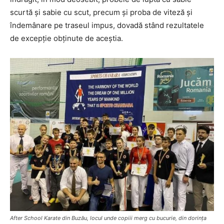
scurtă și sabie cu scut, precum și proba de viteză și
îndemânare pe traseul impus, dovadă stând rezultatele
de excepție obținute de aceștia.
After School Karate din Buzău, locul unde copiii merg cu bucurie, din dorința