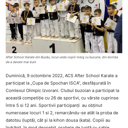
After School Karate din Buzău, locul unde copiii merg cu bucurie, din dorința
de a deveni mai buni
Duminică, 9 octombrie 2022, ACS After School Karate a
participat la „Cupa de Spochan ISCA”, desfășurată în
Comlexul Olimpic Izvorani. Clubul buzoian a participat la
această competiție cu 26 de sportivi, cu vârste cuprinse
între 5 si 12 ani. Sportivii participanți au obținut
numeroase locuri 1 si 2, remarcându-se atât la proba de
datotsu (luptă), cât și la kihon dousa (kata). Copiii au
îndrăgit, în mod deosebit, probele de luptă cu sabie