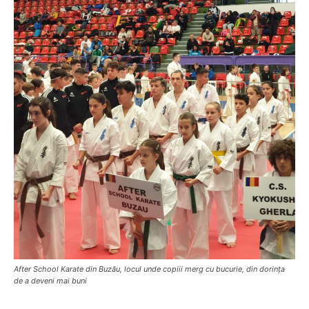
After School Karate din Buzău, locul unde copiii merg cu bucurie, din dorința
de a deveni mai buni