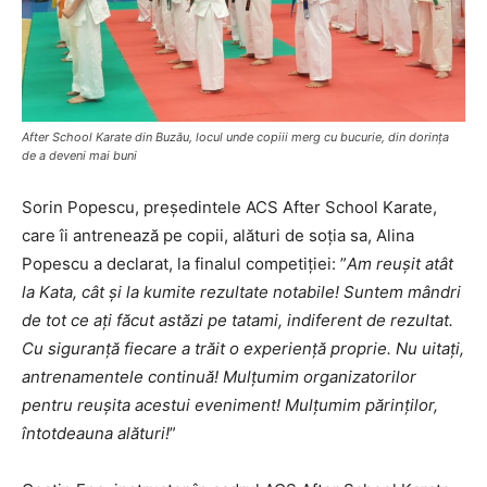
After School Karate din Buzău, locul unde copiii merg cu bucurie, din dorința
de a deveni mai buni
Sorin Popescu, președintele ACS After School Karate,
care îi antrenează pe copii, alături de soția sa, Alina
Popescu a declarat, la finalul competiției: ”
Am reușit atât
la Kata, cât și la kumite rezultate notabile! Suntem mândri
de tot ce ați făcut astăzi pe tatami, indiferent de rezultat.
Cu siguranță fiecare a trăit o experiență proprie. Nu uitați,
antrenamentele continuă! Mulțumim organizatorilor
pentru reușita acestui eveniment! Mulțumim părinților,
întotdeauna alături!
”