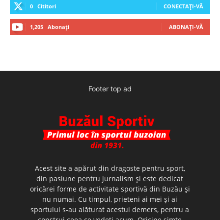
0
Cititori
CONECTAȚI-VĂ
1,205
Abonați
ABONAȚI-VĂ
Footer top ad
Acest site a apărut din dragoste pentru sport,
din pasiune pentru jurnalism şi este dedicat
oricărei forme de activitate sportivă din Buzău şi
nu numai. Cu timpul, prieteni ai mei şi ai
sportului s-au alăturat acestui demers, pentru a
construi ceea ce vedeţi acum. Oricine simte