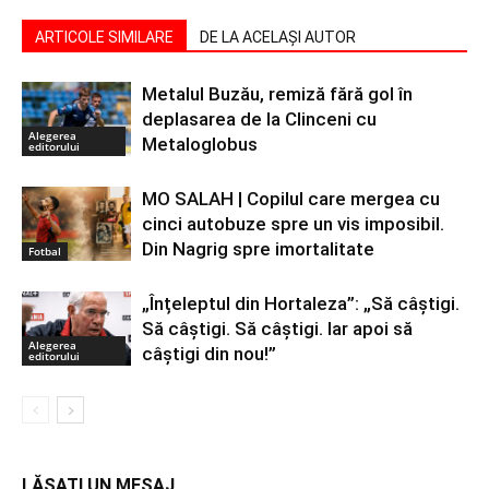
ARTICOLE SIMILARE
DE LA ACELAȘI AUTOR
Metalul Buzău, remiză fără gol în
deplasarea de la Clinceni cu
Alegerea
Metaloglobus
editorului
MO SALAH | Copilul care mergea cu
cinci autobuze spre un vis imposibil.
Din Nagrig spre imortalitate
Fotbal
„Înțeleptul din Hortaleza”: „Să câștigi.
Să câștigi. Să câștigi. Iar apoi să
Alegerea
câștigi din nou!”
editorului
LĂSAȚI UN MESAJ