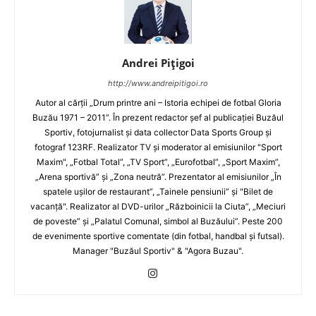
Andrei Pițigoi
http://www.andreipitigoi.ro
Autor al cărţii „Drum printre ani – Istoria echipei de fotbal Gloria
Buzău 1971 – 2011”. În prezent redactor şef al publicaţiei Buzăul
Sportiv, fotojurnalist şi data collector Data Sports Group şi
fotograf 123RF. Realizator TV şi moderator al emisiunilor "Sport
Maxim", „Fotbal Total”, „TV Sport”, „Eurofotbal”, „Sport Maxim”,
„Arena sportivă” şi „Zona neutră”. Prezentator al emisiunilor „În
spatele uşilor de restaurant”, „Tainele pensiunii” şi "Bilet de
vacanţă". Realizator al DVD-urilor „Războinicii la Ciuta”, „Meciuri
de poveste” şi „Palatul Comunal, simbol al Buzăului”. Peste 200
de evenimente sportive comentate (din fotbal, handbal şi futsal).
Manager "Buzăul Sportiv" & "Agora Buzau".