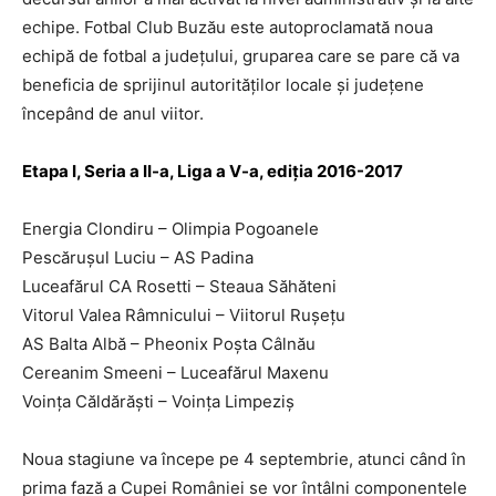
echipe. Fotbal Club Buzău este autoproclamată noua
echipă de fotbal a judeţului, gruparea care se pare că va
beneficia de sprijinul autorităţilor locale şi judeţene
începând de anul viitor.
Etapa I, Seria a II-a, Liga a V-a, ediţia 2016-2017
Energia Clondiru – Olimpia Pogoanele
Pescăruşul Luciu – AS Padina
Luceafărul CA Rosetti – Steaua Săhăteni
Vitorul Valea Râmnicului – Viitorul Ruşeţu
AS Balta Albă – Pheonix Poşta Câlnău
Cereanim Smeeni – Luceafărul Maxenu
Voinţa Căldărăşti – Voinţa Limpeziş
Noua stagiune va începe pe 4 septembrie, atunci când în
prima fază a Cupei României se vor întâlni componentele