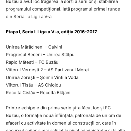
Buzău a avut loc tragerea la sorţi a seriilor şi stabilirea
programului competiţional. Iată programul primei runde
din Seria I a Ligii a V-a:
Etapa I, Seria I, Liga a V-a, ediţia 2016-2017
Unirea Mărăcineni – Calvini
Progresul Beceni – Unirea Stâlpu
Rapid Măteşti – FC Buzău
Viitorul Verneşti 2 – AS Partizanul Merei
Unirea Zoreşti – Şoimii Vintilă Vodă
Viitorul Tisău – AS Chiojdu
Recolta Cislău – Recolta Blăjani
Printre echipele din prima serie şi-a făcut loc şi FC
Buzău, o formaţie nouă înfiinţată, patronată de un om de
afaceri cu activitate în domeniul construcţiilor, care în
decursul anilor a mai activat la nivel administrativ şi la alte