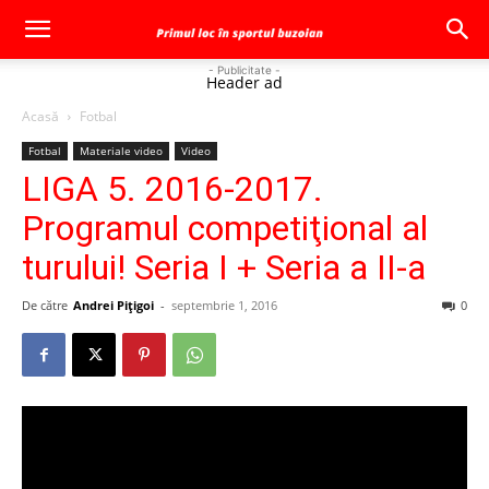
- Publicitate -
Header ad
Acasă
Fotbal
Fotbal
Materiale video
Video
LIGA 5. 2016-2017.
Programul competiţional al
turului! Seria I + Seria a II-a
De către
Andrei Pițigoi
-
septembrie 1, 2016
0