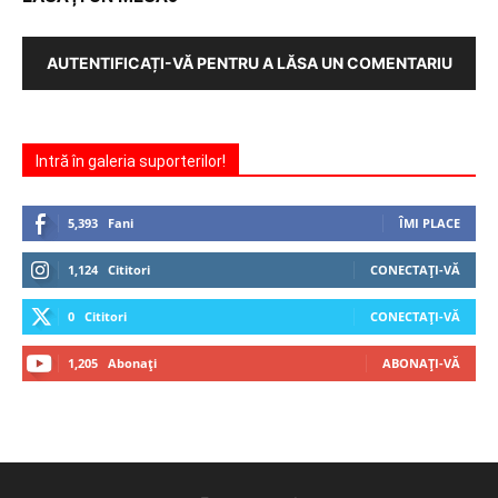
AUTENTIFICAȚI-VĂ PENTRU A LĂSA UN COMENTARIU
Intră în galeria suporterilor!
5,393
Fani
ÎMI PLACE
1,124
Cititori
CONECTAȚI-VĂ
0
Cititori
CONECTAȚI-VĂ
1,205
Abonați
ABONAȚI-VĂ