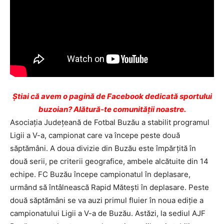
Ştiai că avem o pagină de Facebook dedicată sportului
buzoian? Alătură-te comunității noastre.
Asociaţia Judeţeană de Fotbal Buzău a stabilit programul
Ligii a V-a, campionat care va începe peste două
săptămâni. A doua divizie din Buzău este împărţită în
două serii, pe criterii geografice, ambele alcătuite din 14
echipe. FC Buzău începe campionatul în deplasare,
urmând să întâlnească Rapid Măteşti în deplasare. Peste
două săptămâni se va auzi primul fluier în noua ediţie a
campionatului Ligii a V-a de Buzău. Astăzi, la sediul AJF