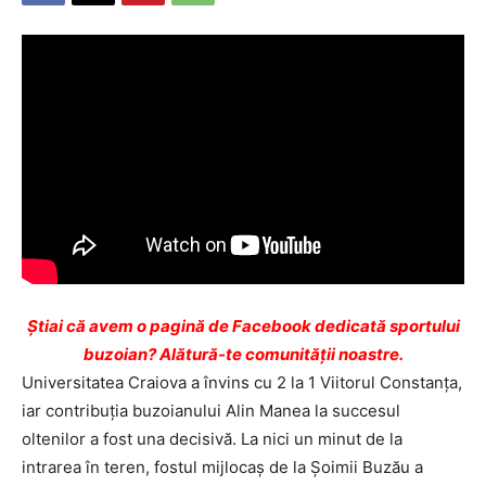
Ştiai că avem o pagină de Facebook dedicată sportului
buzoian? Alătură-te comunității noastre.
Universitatea Craiova a învins cu 2 la 1 Viitorul Constanţa,
iar contribuţia buzoianului Alin Manea la succesul
oltenilor a fost una decisivă. La nici un minut de la
intrarea în teren, fostul mijlocaş de la Şoimii Buzău a