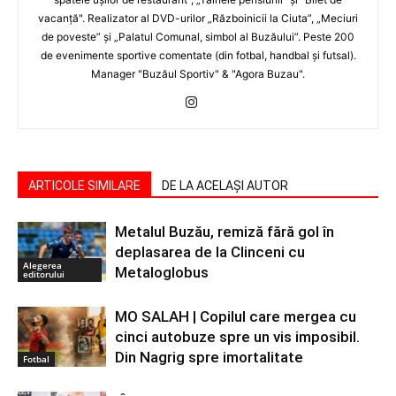
vacanţă". Realizator al DVD-urilor „Războinicii la Ciuta”, „Meciuri
de poveste” şi „Palatul Comunal, simbol al Buzăului”. Peste 200
de evenimente sportive comentate (din fotbal, handbal şi futsal).
Manager "Buzăul Sportiv" & "Agora Buzau".
ARTICOLE SIMILARE
DE LA ACELAȘI AUTOR
Metalul Buzău, remiză fără gol în
deplasarea de la Clinceni cu
Alegerea
Metaloglobus
editorului
MO SALAH | Copilul care mergea cu
cinci autobuze spre un vis imposibil.
Din Nagrig spre imortalitate
Fotbal