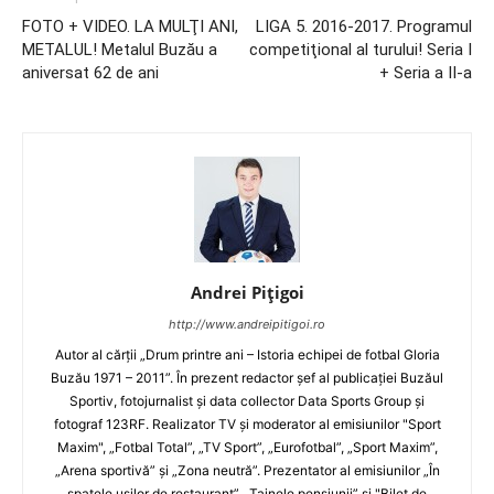
FOTO + VIDEO. LA MULŢI ANI,
LIGA 5. 2016-2017. Programul
METALUL! Metalul Buzău a
competiţional al turului! Seria I
aniversat 62 de ani
+ Seria a II-a
Andrei Pițigoi
http://www.andreipitigoi.ro
Autor al cărţii „Drum printre ani – Istoria echipei de fotbal Gloria
Buzău 1971 – 2011”. În prezent redactor şef al publicaţiei Buzăul
Sportiv, fotojurnalist şi data collector Data Sports Group şi
fotograf 123RF. Realizator TV şi moderator al emisiunilor "Sport
Maxim", „Fotbal Total”, „TV Sport”, „Eurofotbal”, „Sport Maxim”,
„Arena sportivă” şi „Zona neutră”. Prezentator al emisiunilor „În
spatele uşilor de restaurant”, „Tainele pensiunii” şi "Bilet de