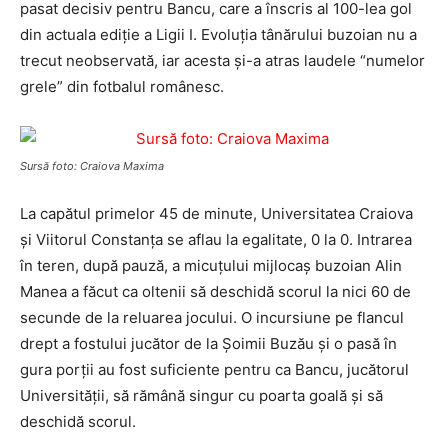
pasat decisiv pentru Bancu, care a înscris al 100-lea gol
din actuala ediţie a Ligii I. Evoluţia tânărului buzoian nu a
trecut neobservată, iar acesta şi-a atras laudele “numelor
grele” din fotbalul românesc.
Sursă foto: Craiova Maxima
La capătul primelor 45 de minute, Universitatea Craiova
şi Viitorul Constanţa se aflau la egalitate, 0 la 0. Intrarea
în teren, după pauză, a micuţului mijlocaş buzoian Alin
Manea a făcut ca oltenii să deschidă scorul la nici 60 de
secunde de la reluarea jocului. O incursiune pe flancul
drept a fostului jucător de la Şoimii Buzău şi o pasă în
gura porţii au fost suficiente pentru ca Bancu, jucătorul
Universităţii, să rămână singur cu poarta goală şi să
deschidă scorul.