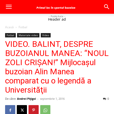
- Publicitate -
Header ad
Acasă
Fotbal
Fotbal
Materiale video
Video
VIDEO. BALINT, DESPRE
BUZOIANUL MANEA: “NOUL
ZOLI CRIŞAN!” Mijlocaşul
buzoian Alin Manea
comparat cu o legendă a
Universităţii
De către
Andrei Pițigoi
-
septembrie 1, 2016
0