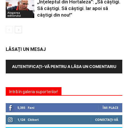
„Înțeleptul din Hortaleza”: „Să câștigi.
Să câștigi. Să câștigi. Iar apoi să
Alegerea
câștigi din nou!”
editorului
LĂSAȚI UN MESAJ
AUTENTIFICAȚI-VĂ PENTRU A LĂSA UN COMENTARIU
Intră în galeria suporterilor!
5,393
Fani
ÎMI PLACE
1,124
Cititori
CONECTAȚI-VĂ