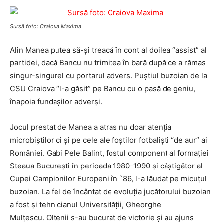
Sursă foto: Craiova Maxima
Alin Manea putea să-şi treacă în cont al doilea “assist” al
partidei, dacă Bancu nu trimitea în bară după ce a rămas
singur-singurel cu portarul advers. Puştiul buzoian de la
CSU Craiova “l-a găsit” pe Bancu cu o pasă de geniu,
înapoia fundaşilor adverşi.
Jocul prestat de Manea a atras nu doar atenţia
microbiştilor ci şi pe cele ale foştilor fotbalişti “de aur” ai
României. Gabi Pele Balint, fostul component al formaţiei
Steaua Bucureşti în perioada 1980-1990 şi câştigător al
Cupei Campionilor Europeni în `86, l-a lăudat pe micuţul
buzoian. La fel de încântat de evoluţia jucătorului buzoian
a fost şi tehnicianul Universităţii, Gheorghe
Mulţescu. Oltenii s-au bucurat de victorie şi au ajuns