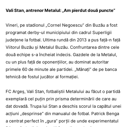
Vali Stan, antrenor Metalul: „Am pierdut două puncte“
Vineri, pe stadionul „Cornel Negoescu” din Buzău a fost
programat derby-ul municipiului din cadrul Superligii
județene la fotbal. Ultima rundă din 2013 a pus față-n față
Viitorul Buzău și Metalul Buzău. Confruntarea dintre cele
două echipe s-a încheiat indecis. Gazdele de la Metalul,
cu un plus față de oponențiilor, au dominat autoritar
primele 60 de minute ale partidei. „Mânați” de pe banca
tehnică de fostul jucător al formației.
FC Argeș, Vali Stan, fotbaliștii Metalului au făcut o partidă
exemplară cel puțin prin prisma determinării de care au
dat dovadă. Trupa lui Stan a deschis scorul la capătul unei
acțiuni „desprinse” din manualul de fotbal. Patrick Benga
a centrat perfect în „gura” porții de unde experimentatul