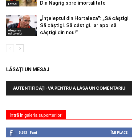
Din Nagrig spre imortalitate
Fotbal
„Înțeleptul din Hortaleza”: „Să câștigi.
Să câștigi. Să câștigi. Iar apoi să
Alegerea
câștigi din nou!”
editorului
LĂSAȚI UN MESAJ
AUTENTIFICAȚI-VĂ PENTRU A LĂSA UN COMENTARIU
Intră în galeria suporterilor!
5,393
Fani
ÎMI PLACE