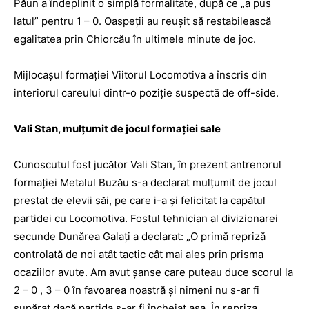
Păun a îndeplinit o simplă formalitate, după ce „a pus
latul” pentru 1 – 0. Oaspeții au reușit să restabilească
egalitatea prin Chiorcău în ultimele minute de joc.
Mijlocașul formației Viitorul Locomotiva a înscris din
interiorul careului dintr-o poziție suspectă de off-side.
Vali Stan, mulțumit de jocul formației sale
Cunoscutul fost jucător Vali Stan, în prezent antrenorul
formației ­Me­talul Buzău s-a declarat mulțumit de jocul
prestat de elevii săi, pe care i-a și feli­citat la capătul
partidei cu Locomotiva. Fostul tehnician al divizionarei
secunde Dunărea Galați a declarat: „O primă repriză
controlată de noi atât tactic cât mai ales prin prisma
ocaziilor avute. Am avut șanse care puteau duce scorul la
2 – 0 , 3 – 0 în favoarea noastră și nimeni nu s-ar fi
supărat dacă partida s-ar fi încheiat așa. În repriza