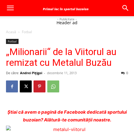
- Publicitate -
Header ad
Acasă
Fotbal
Fotbal
„Milionarii“ de la Viitorul au
remizat cu Metalul Buzău
De către
Andrei Pițigoi
-
decembrie 11, 2013
0
Ştiai că avem o pagină de Facebook dedicată sportului
buzoian? Alătură-te comunității noastre.