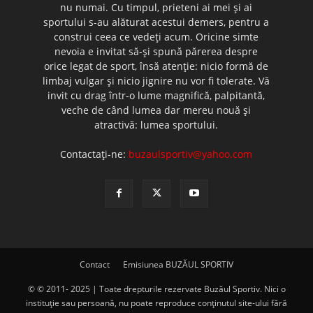
nu numai. Cu timpul, prieteni ai mei şi ai
sportului s-au alăturat acestui demers, pentru a
construi ceea ce vedeţi acum. Oricine simte
nevoia e invitat să-şi spună părerea despre
orice legat de sport, însă atenţie: nicio formă de
limbaj vulgar şi nicio jignire nu vor fi tolerate. Vă
invit cu drag într-o lume magnifică, palpitantă,
veche de când lumea dar mereu nouă şi
atractivă: lumea sportului.
Contactați-ne:
buzaulsportiv@yahoo.com
Contact
Emisiunea BUZĂUL SPORTIV
© © 2011- 2025 | Toate drepturile rezervate Buzăul Sportiv. Nici o
instituţie sau persoană, nu poate reproduce conţinutul site-ului fără