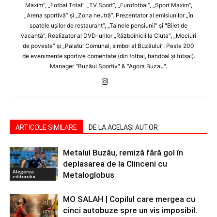
Maxim", „Fotbal Total”, „TV Sport”, „Eurofotbal”, „Sport Maxim”,
„Arena sportivă” şi „Zona neutră”. Prezentator al emisiunilor „În
spatele uşilor de restaurant”, „Tainele pensiunii” şi "Bilet de
vacanţă". Realizator al DVD-urilor „Războinicii la Ciuta”, „Meciuri
de poveste” şi „Palatul Comunal, simbol al Buzăului”. Peste 200
de evenimente sportive comentate (din fotbal, handbal şi futsal).
Manager "Buzăul Sportiv" & "Agora Buzau".
ARTICOLE SIMILARE
DE LA ACELAȘI AUTOR
Metalul Buzău, remiză fără gol în
deplasarea de la Clinceni cu
Alegerea
Metaloglobus
editorului
MO SALAH | Copilul care mergea cu
cinci autobuze spre un vis imposibil.