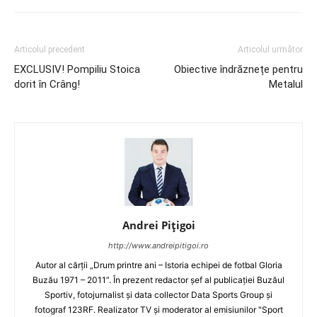
Articolul precedent
Articolul următor
EXCLUSIV! Pompiliu Stoica
Obiective îndrăznețe pentru
dorit în Crâng!
Metalul
Andrei Pițigoi
http://www.andreipitigoi.ro
Autor al cărţii „Drum printre ani – Istoria echipei de fotbal Gloria
Buzău 1971 – 2011”. În prezent redactor şef al publicaţiei Buzăul
Sportiv, fotojurnalist şi data collector Data Sports Group şi
fotograf 123RF. Realizator TV şi moderator al emisiunilor "Sport