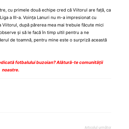
e, cu primele două echipe cred că Viitorul are față, ca
Liga a III-a. Voința Lanuri nu m-a impresionat cu
 La Viitorul, după părerea mea mai trebuie făcute mici
bserve și să le facă în timp ultil pentru a ne
iderul de toamnă, pentru mine este o surpriză această
dicată fotbalului buzoian? Alătură-te comunității
noastre.
Articolul următor