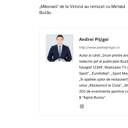
„Milionarii“ de la Viitorul au remizat cu Metalul
Buzău
Andrei Pițigoi
http://www.andreipitigoi.ro
Autor al cărţii „Drum printre an
redactor şef al publicaţiei Buză
fotograf 123RF. Realizator TV ş
Sport”, „Eurofotbal”, „Sport Ma
„În spatele uşilor de restaurant
urilor „Războinicii la Ciuta”, 
200 de evenimente sportive com
& "Agora Buzau".