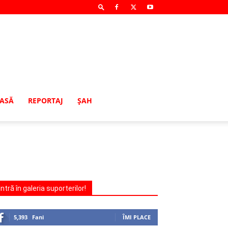
MASĂ
REPORTAJ
ŞAH
Intră în galeria suporterilor!
5,393
Fani
ÎMI PLACE