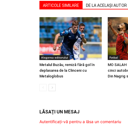
ARTICOLE SIMILARE
DE LA ACELAȘI AUTOR
Alegerea editorului
Fotbal
Metalul Buzău, remiză fără gol în
MO SALAH |
deplasarea de la Clinceni cu
cinci autobu
Metaloglobus
Din Nagrig 
LĂSAȚI UN MESAJ
Autentificați-vă pentru a lăsa un comentariu