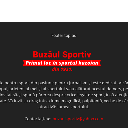
Footer top ad
te pentru sport, din pasiune pentru jurnalism şi este dedicat oricăr
ul, prieteni ai mei şi ai sportului s-au alăturat acestui demers, p
nvitat să-şi spună părerea despre orice legat de sport, însă atenţi
olerate. Vă invit cu drag într-o lume magnifică, palpitantă, veche de
atractivă: lumea sportului.
Contactați-ne:
buzaulsportiv@yahoo.com