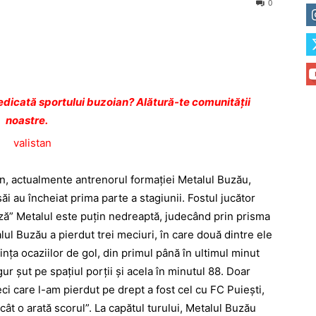
0
dicată sportului buzoian? Alătură-te comunității
noastre.
tan, actualmente antrenorul formației Metalul Buzău,
ăi au încheiat prima parte a stagiunii. Fostul jucător
ază” Metalul este puțin nedreaptă, judecând prin prisma
ul Buzău a pierdut trei meciuri, în care două dintre ele
vința ocaziilor
de gol, din primul până în ultimul minut
ur șut pe spațiul porții și acela în minutul 88. Doar
i care l-am pierdut pe drept a fost cel cu FC Puiești,
ât o arată scorul”. La capătul turului, Metalul Buzău