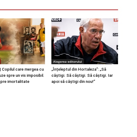
Alegerea editorului
 Copilul care mergea cu
„Înțeleptul din Hortaleza”: „Să
ze spre un vis imposibil.
câștigi. Să câștigi. Să câștigi. Iar
spre imortalitate
apoi să câștigi din nou!”