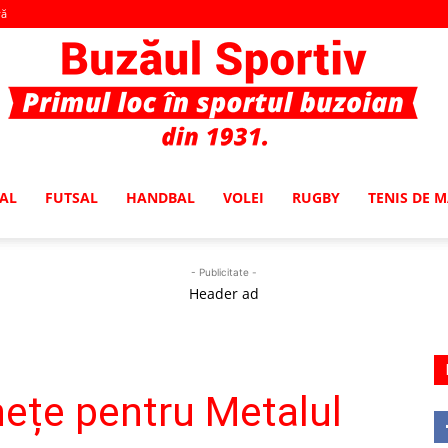
vă
AL
FUTSAL
HANDBAL
VOLEI
RUGBY
TENIS DE 
Buzaul
- Publicitate -
Header ad
Sportiv
nețe pentru Metalul