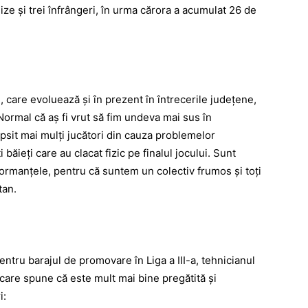
mize și trei înfrângeri, în urma cărora a acumulat 26 de
 care evoluează și în prezent în întrecerile județene,
Normal că aș fi vrut să fim undeva mai sus în
psit mai mulți jucători din cauza ­pro­blemelor
băieți care au clacat fizic pe finalul jocului. Sunt
ormanțele, pentru că suntem un colectiv frumos și toți
tan.
entru barajul de promovare în Liga a III-a, tehnicianul
care spune că este mult mai bine pregătită și
i: