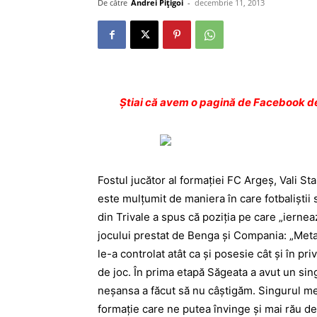
De către
Andrei Pițigoi
-
decembrie 11, 2013
Ştiai că avem o pagină de Facebook de
Fostul jucător al formației FC Argeș, Vali S
este mulțumit de maniera în care fotbaliștii s
din Trivale a spus că poziția pe care „ierne
jocului prestat de Benga și Compania: „Metal
le-a controlat atât ca și posesie cât și în pri
de joc. În prima etapă Săgeata a avut un sing
neșansa a făcut să nu câștigăm. Singurul mec
formație care ne putea învinge și mai rău dec