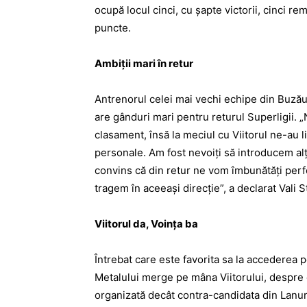
ocupă locul cinci, cu șapte victorii, cinci re
puncte.
Ambiții mari în retur
Antrenorul celei mai vechi echipe din Buzău,
are gânduri mari pentru returul Superligii. „
clasament, însă la meciul cu Viitorul ne-au li
personale. Am fost nevoiți să introducem alți 
convins că din retur ne vom îmbunătăți perf
tragem în aceeași direcție”, a declarat Vali S
Viitorul da, Voința ba
Întrebat care este favorita sa la accederea p
Metalului merge pe mâna Viitorului, despre 
organizată decât contra-candidata din Lanur