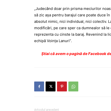
„Judecând doar prin prisma meciurilor noastr
să zic așa pentru barajul care poate duce în 
absolut nimic, nici individual, nici colectiv.
modificări, pe care sper ca dumnealor să le o
reprezenta cu cinste la baraj. Revenind la l
echipă Voința Lanuri”.
Ştiai că avem o pagină de Facebook de
Articolul precedent