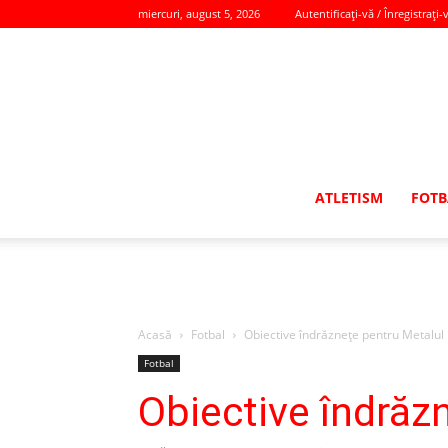
miercuri, august 5, 2026
Autentificați-vă / Înregistrați-
ATLETISM
FOTB
Acasă
Fotbal
Obiective îndrăznețe pentru Metalul
Fotbal
Obiective îndrăz