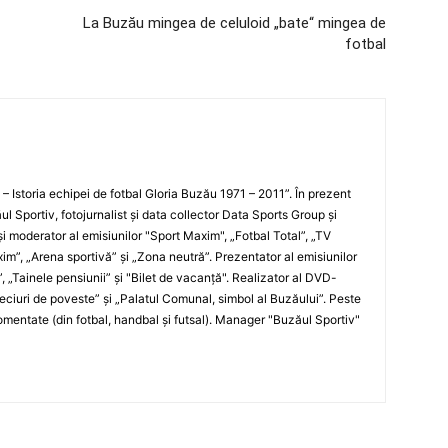
La Buzău mingea de celuloid „bate“ mingea de
fotbal
i – Istoria echipei de fotbal Gloria Buzău 1971 – 2011”. În prezent
ul Sportiv, fotojurnalist şi data collector Data Sports Group şi
i moderator al emisiunilor "Sport Maxim", „Fotbal Total”, „TV
xim”, „Arena sportivă” şi „Zona neutră”. Prezentator al emisiunilor
”, „Tainele pensiunii” şi "Bilet de vacanţă". Realizator al DVD-
„Meciuri de poveste” şi „Palatul Comunal, simbol al Buzăului”. Peste
entate (din fotbal, handbal şi futsal). Manager "Buzăul Sportiv"