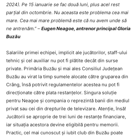
2024). Pe 15 ianuarie se fac două luni, plus acel rest
parțial din octombrie. Nu aceasta este problema cea mai
mare. Cea mai mare problemă este că nu avem unde să
ne antrenăm.” –
Eugen Neagoe, antrenor principal Gloria
Buzău
Salariile primei echipei, implicit ale jucătorilor, staff-ului
tehnic și cel auxiliar nu pot fi plătite decât din surse
private. Primăria Buzău și mai ales Consiliul Județean
Buzău au virat la timp sumele alocate către gruparea din
Crâng, însă potrivit regulamentelor acestea nu pot fi
direcționate către plata restanțelor. Singura soluție
pentru Neagoe și compania o reprezintă banii din mediul
privat sau cei din drepturile de televizare. Atenție, însă!
Jucătorii se aproprie de trei luni de restanțe financiare,
iar situația acestora devine eligibilă pentru memorii.
Practic, cel mai cunoscut și iubit club din Buzău poate