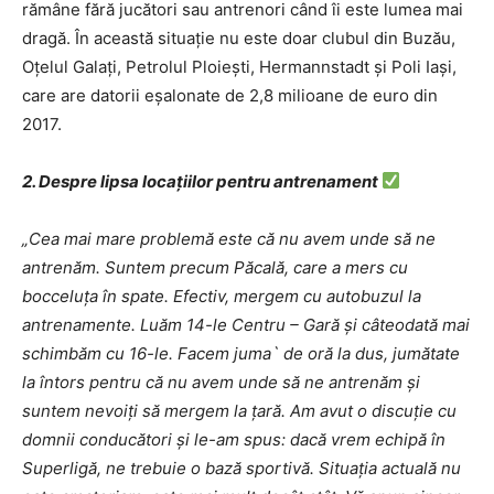
rămâne fără jucători sau antrenori când îi este lumea mai
dragă. În această situație nu este doar clubul din Buzău,
Oțelul Galați, Petrolul Ploiești, Hermannstadt și Poli Iași,
care are datorii eșalonate de 2,8 milioane de euro din
2017.
2. Despre lipsa locațiilor pentru antrenament
„Cea mai mare problemă este că nu avem unde să ne
antrenăm. Suntem precum Păcală, care a mers cu
bocceluța în spate. Efectiv, mergem cu autobuzul la
antrenamente. Luăm 14-le Centru – Gară și câteodată mai
schimbăm cu 16-le. Facem juma` de oră la dus, jumătate
la întors pentru că nu avem unde să ne antrenăm și
suntem nevoiți să mergem la țară. Am avut o discuție cu
domnii conducători și le-am spus: dacă vrem echipă în
Superligă, ne trebuie o bază sportivă. Situația actuală nu