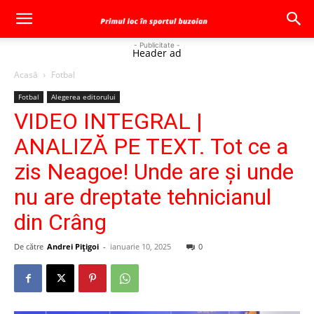
- Publicitate -
Header ad
Acasă
Fotbal
Fotbal
Alegerea editorului
VIDEO INTEGRAL |
ANALIZĂ PE TEXT. Tot ce a
zis Neagoe! Unde are și unde
nu are dreptate tehnicianul
din Crâng
De către
Andrei Pițigoi
-
ianuarie 10, 2025
0