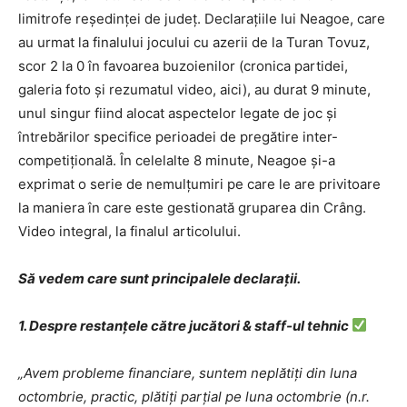
limitrofe reședinței de județ. Declarațiile lui Neagoe, care
au urmat la finalului jocului cu azerii de la Turan Tovuz,
scor 2 la 0 în favoarea buzoienilor (cronica partidei,
galeria foto și rezumatul video, aici), au durat 9 minute,
unul singur fiind alocat aspectelor legate de joc și
întrebărilor specifice perioadei de pregătire inter-
competițională. În celelalte 8 minute, Neagoe și-a
exprimat o serie de nemulțumiri pe care le are privitoare
la maniera în care este gestionată gruparea din Crâng.
Video integral, la finalul articolului.
Să vedem care sunt principalele declarații.
1. Despre restanțele către jucători & staff-ul tehnic
„Avem probleme financiare, suntem neplătiți din luna
octombrie, practic, plătiți parțial pe luna octombrie (n.r.