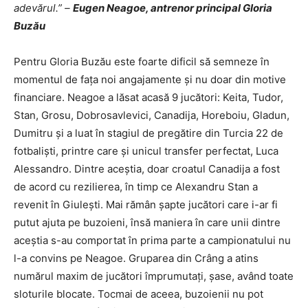
adevărul.” –
Eugen Neagoe, antrenor principal Gloria
Buzău
Pentru Gloria Buzău este foarte dificil să semneze în
momentul de fața noi angajamente și nu doar din motive
financiare. Neagoe a lăsat acasă 9 jucători: Keita, Tudor,
Stan, Grosu, Dobrosavlevici, Canadija, Horeboiu, Gladun,
Dumitru și a luat în stagiul de pregătire din Turcia 22 de
fotbaliști, printre care și unicul transfer perfectat, Luca
Alessandro. Dintre aceștia, doar croatul Canadija a fost
de acord cu rezilierea, în timp ce Alexandru Stan a
revenit în Giulești. Mai rămân șapte jucători care i-ar fi
putut ajuta pe buzoieni, însă maniera în care unii dintre
aceștia s-au comportat în prima parte a campionatului nu
l-a convins pe Neagoe. Gruparea din Crâng a atins
numărul maxim de jucători împrumutați, șase, având toate
sloturile blocate. Tocmai de aceea, buzoienii nu pot