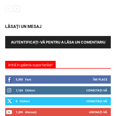
LĂSAȚI UN MESAJ
AUTENTIFICAȚI-VĂ PENTRU A LĂSA UN COMENTARIU
Intră în galeria suporterilor!
5,393
Fani
ÎMI PLACE
1,124
Cititori
CONECTAȚI-VĂ
0
Cititori
CONECTAȚI-VĂ
1,205
Abonați
ABONAȚI-VĂ