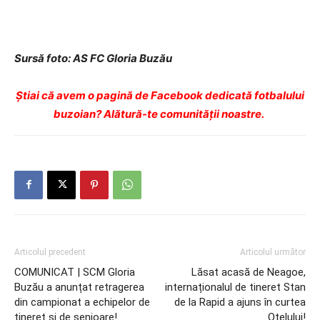
Sursă foto: AS FC Gloria Buzău
Ştiai că avem o pagină de Facebook dedicată fotbalului
buzoian? Alătură-te comunității noastre.
Articolul precedent
Articolul următor
COMUNICAT | SCM Gloria
Lăsat acasă de Neagoe,
Buzău a anunțat retragerea
internaționalul de tineret Stan
din campionat a echipelor de
de la Rapid a ajuns în curtea
tineret și de senioare!
Oțelului!