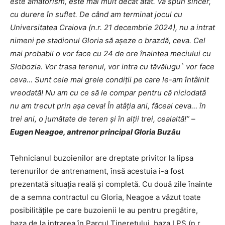
este amatorism, este mai mult decât atât. Vă spun sincer,
cu durere în suflet. De când am terminat jocul cu
Universitatea Craiova (n.r. 21 decembrie 2024), nu a intrat
nimeni pe stadionul Gloria să așeze o brazdă, ceva. Cel
mai probabil o vor face cu 24 de ore înaintea meciului cu
Slobozia. Vor trasa terenul, vor intra cu tăvălugu` vor face
ceva… Sunt cele mai grele condiții pe care le-am întâlnit
vreodată! Nu am cu ce să le compar pentru că niciodată
nu am trecut prin așa ceva! În atâția ani, făceai ceva… în
trei ani, o jumătate de teren și în alții trei, cealaltă!” –
Eugen Neagoe, antrenor principal Gloria Buzău
Tehnicianul buzoienilor are dreptate privitor la lipsa
terenurilor de antrenament, însă acestuia i-a fost
prezentată situația reală și completă. Cu două zile înainte
de a semna contractul cu Gloria, Neagoe a văzut toate
posibilitățile pe care buzoienii le au pentru pregătire,
baza de la intrarea în Parcul Tineretului, baza LPS (n.r.