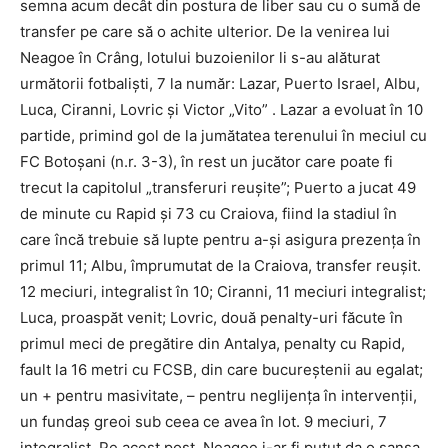
semna acum decât din postura de liber sau cu o sumă de
transfer pe care să o achite ulterior. De la venirea lui
Neagoe în Crâng, lotului buzoienilor li s-au alăturat
următorii fotbaliști, 7 la număr: Lazar, Puerto Israel, Albu,
Luca, Ciranni, Lovric și Victor „Vito” . Lazar a evoluat în 10
partide, primind gol de la jumătatea terenului în meciul cu
FC Botoșani (n.r. 3-3), în rest un jucător care poate fi
trecut la capitolul „transferuri reușite”; Puerto a jucat 49
de minute cu Rapid și 73 cu Craiova, fiind la stadiul în
care încă trebuie să lupte pentru a-și asigura prezența în
primul 11; Albu, împrumutat de la Craiova, transfer reușit.
12 meciuri, integralist în 10; Ciranni, 11 meciuri integralist;
Luca, proaspăt venit; Lovric, două penalty-uri făcute în
primul meci de pregătire din Antalya, penalty cu Rapid,
fault la 16 metri cu FCSB, din care bucureștenii au egalat;
un + pentru masivitate, – pentru neglijența în intervenții,
un fundaș greoi sub ceea ce avea în lot. 9 meciuri, 7
integralist. Pe acest post, Neagoe i-ar fi putut da o șansa