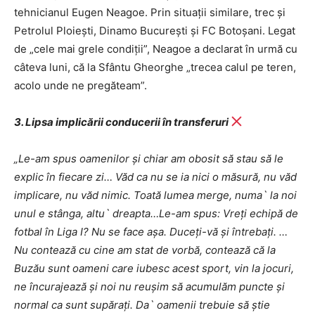
tehnicianul Eugen Neagoe. Prin situații similare, trec și
Petrolul Ploiești, Dinamo București și FC Botoșani. Legat
de „cele mai grele condiții”, Neagoe a declarat în urmă cu
câteva luni, că la Sfântu Gheorghe „trecea calul pe teren,
acolo unde ne pregăteam”.
3. Lipsa implicării conducerii în transferuri
„Le-am spus oamenilor și chiar am obosit să stau să le
explic în fiecare zi… Văd ca nu se ia nici o măsură, nu văd
implicare, nu văd nimic. Toată lumea merge, numa` la noi
unul e stânga, altu` dreapta…Le-am spus: Vreți echipă de
fotbal în Liga I? Nu se face așa. Duceți-vă și întrebați. …
Nu contează cu cine am stat de vorbă, contează că la
Buzău sunt oameni care iubesc acest sport, vin la jocuri,
ne încurajează și noi nu reușim să acumulăm puncte și
normal ca sunt supărați. Da` oamenii trebuie să știe