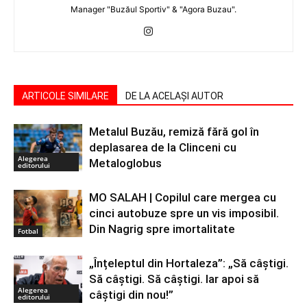
Manager "Buzăul Sportiv" & "Agora Buzau".
ARTICOLE SIMILARE
DE LA ACELAȘI AUTOR
Metalul Buzău, remiză fără gol în
deplasarea de la Clinceni cu
Alegerea
Metaloglobus
editorului
MO SALAH | Copilul care mergea cu
cinci autobuze spre un vis imposibil.
Din Nagrig spre imortalitate
Fotbal
„Înțeleptul din Hortaleza”: „Să câștigi.
Să câștigi. Să câștigi. Iar apoi să
Alegerea
câștigi din nou!”
editorului