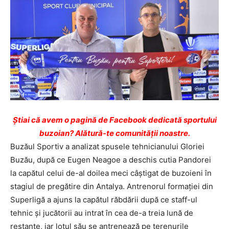
Ştiai că avem o pagină de Facebook dedicată sportului
buzoian? Alătură-te comunității noastre.
Buzăul Sportiv a analizat spusele tehnicianului Gloriei
Buzău, după ce Eugen Neagoe a deschis cutia Pandorei
la capătul celui de-al doilea meci câștigat de buzoieni în
stagiul de pregătire din Antalya. Antrenorul formației din
Superligă a ajuns la capătul răbdării după ce staff-ul
tehnic și jucătorii au intrat în cea de-a treia lună de
restanțe, iar lotul său se antrenează pe terenurile