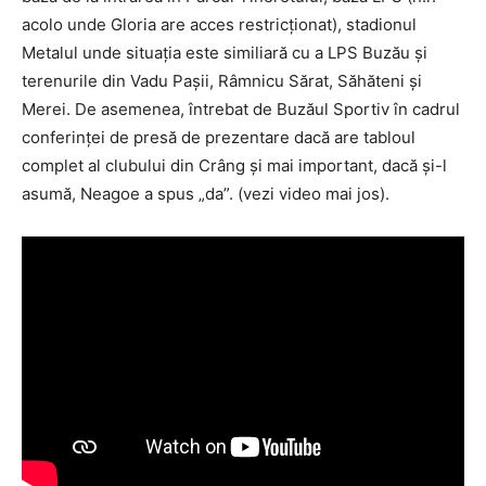
acolo unde Gloria are acces restricționat), stadionul
Metalul unde situația este similiară cu a LPS Buzău și
terenurile din Vadu Pașii, Râmnicu Sărat, Săhăteni și
Merei. De asemenea, întrebat de Buzăul Sportiv în cadrul
conferinței de presă de prezentare dacă are tabloul
complet al clubului din Crâng și mai important, dacă și-l
asumă, Neagoe a spus „da”. (vezi video mai jos).