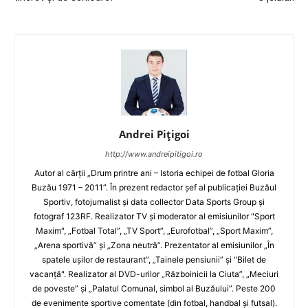
Andrei Pițigoi
http://www.andreipitigoi.ro
Autor al cărţii „Drum printre ani – Istoria echipei de fotbal Gloria
Buzău 1971 – 2011”. În prezent redactor şef al publicaţiei Buzăul
Sportiv, fotojurnalist şi data collector Data Sports Group şi
fotograf 123RF. Realizator TV şi moderator al emisiunilor "Sport
Maxim", „Fotbal Total”, „TV Sport”, „Eurofotbal”, „Sport Maxim”,
„Arena sportivă” şi „Zona neutră”. Prezentator al emisiunilor „În
spatele uşilor de restaurant”, „Tainele pensiunii” şi "Bilet de
vacanţă". Realizator al DVD-urilor „Războinicii la Ciuta”, „Meciuri
de poveste” şi „Palatul Comunal, simbol al Buzăului”. Peste 200
de evenimente sportive comentate (din fotbal, handbal şi futsal).