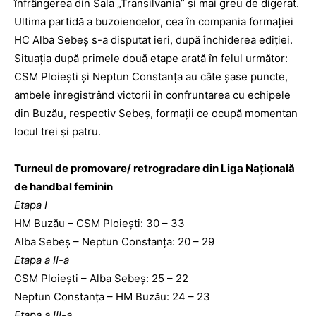
înfrângerea din Sala „Transilvania” și mai greu de digerat.
Ultima partidă a buzoiencelor, cea în compania formației
HC Alba Sebeș s-a disputat ieri, după închiderea ediției.
Situația după primele două etape arată în felul următor:
CSM Ploiești și Neptun Constanța au câte șase puncte,
ambele înregistrând victorii în confruntarea cu echipele
din Buzău, respectiv Sebeș, formații ce ocupă momentan
locul trei și patru.
Turneul de promovare/ retrogradare din Liga Națională
de handbal feminin
Etapa I
HM Buzău – CSM Ploiești: 30 – 33
Alba Sebeș – Neptun Constanța: 20 – 29
Etapa a II-a
CSM Ploiești – Alba Sebeș: 25 – 22
Neptun Constanța – HM Buzău: 24 – 23
Etapa a III-a