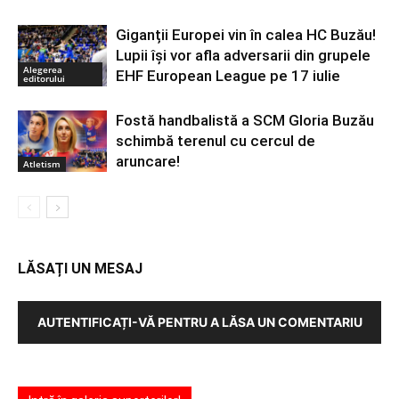
Giganții Europei vin în calea HC Buzău!
Lupii își vor afla adversarii din grupele
Alegerea
EHF European League pe 17 iulie
editorului
Fostă handbalistă a SCM Gloria Buzău
schimbă terenul cu cercul de
aruncare!
Atletism
LĂSAȚI UN MESAJ
AUTENTIFICAȚI-VĂ PENTRU A LĂSA UN COMENTARIU