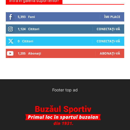
Intră în galeria suporterilor!
5,393
Fani
ÎMI PLACE
1,124
Cititori
CONECTAȚI-VĂ
0
Cititori
CONECTAȚI-VĂ
1,205
Abonați
ABONAȚI-VĂ
Footer top ad