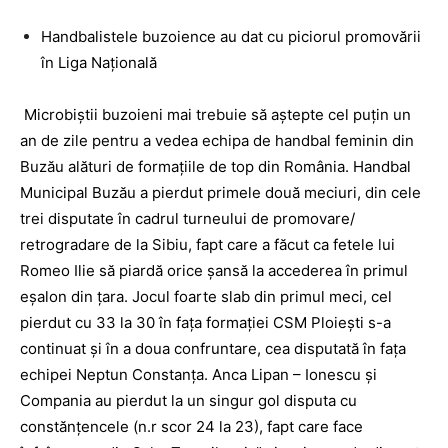
Handbalistele buzoience au dat cu piciorul promovării
în Liga Națională
Microbiștii buzoieni mai trebuie să aștepte cel puțin un
an de zile pentru a vedea echipa de handbal feminin din
Buzău alături de formațiile de top din România. Handbal
Municipal Buzău a pierdut primele două meciuri, din cele
trei disputate în cadrul turneului de promovare/
retrogradare de la Sibiu, fapt care a făcut ca fetele lui
Romeo Ilie să piardă orice șansă la accederea în primul
eșalon din țara. Jocul foarte slab din primul meci, cel
pierdut cu 33 la 30 în fața formației CSM Ploiești s-a
continuat și în a doua confruntare, cea disputată în fața
echipei Neptun Constanța. Anca Lipan – Ionescu și
Compania au pierdut la un singur gol disputa cu
constănțencele (n.r scor 24 la 23), fapt care face