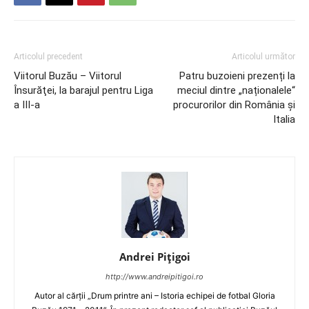
Articolul precedent
Articolul următor
Viitorul Buzău – Viitorul
Patru buzoieni prezenți la
Însurăţei, la barajul pentru Liga
meciul dintre „naționalele“
a III-a
procurorilor din România și
Italia
Andrei Pițigoi
http://www.andreipitigoi.ro
Autor al cărţii „Drum printre ani – Istoria echipei de fotbal Gloria