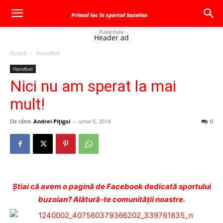
- Publicitate -
Header ad
Acasă
Handbal
Handbal
Nici nu am sperat la mai
mult!
De către
Andrei Pițigoi
-
iunie 5, 2014
0
Ştiai că avem o pagină de Facebook dedicată sportului
buzoian? Alătură-te comunității noastre.