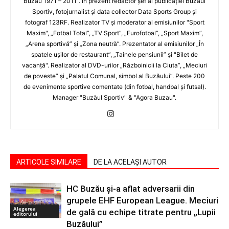
Buzău 1971 – 2011”. În prezent redactor şef al publicaţiei Buzăul
Sportiv, fotojurnalist şi data collector Data Sports Group şi
fotograf 123RF. Realizator TV şi moderator al emisiunilor "Sport
Maxim", „Fotbal Total”, „TV Sport”, „Eurofotbal”, „Sport Maxim”,
„Arena sportivă” şi „Zona neutră”. Prezentator al emisiunilor „În
spatele uşilor de restaurant”, „Tainele pensiunii” şi "Bilet de
vacanţă". Realizator al DVD-urilor „Războinicii la Ciuta”, „Meciuri
de poveste” şi „Palatul Comunal, simbol al Buzăului”. Peste 200
de evenimente sportive comentate (din fotbal, handbal şi futsal).
Manager "Buzăul Sportiv" & "Agora Buzau".
ARTICOLE SIMILARE
DE LA ACELAȘI AUTOR
HC Buzău și-a aflat adversarii din
grupele EHF European League. Meciuri
Alegerea
de gală cu echipe titrate pentru „Lupii
editorului
Buzăului”