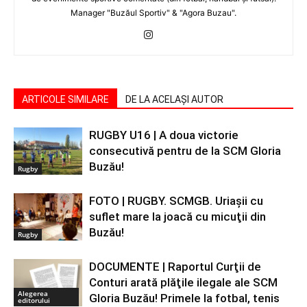
Manager "Buzăul Sportiv" & "Agora Buzau".
ARTICOLE SIMILARE
DE LA ACELAȘI AUTOR
RUGBY U16 | A doua victorie
consecutivă pentru de la SCM Gloria
Buzău!
Rugby
FOTO | RUGBY. SCMGB. Uriaşii cu
suflet mare la joacă cu micuţii din
Buzău!
Rugby
DOCUMENTE | Raportul Curţii de
Conturi arată plăţile ilegale ale SCM
Alegerea
Gloria Buzău! Primele la fotbal, tenis
editorului