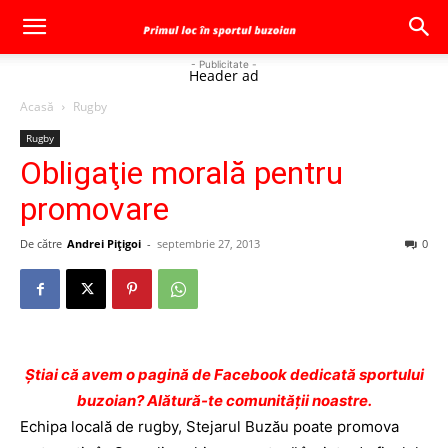
- Publicitate -
Header ad
Acasă
Rugby
Rugby
Obligaţie morală pentru
promovare
De către
Andrei Pițigoi
-
septembrie 27, 2013
0
Ştiai că avem o pagină de Facebook dedicată sportului
buzoian? Alătură-te comunității noastre.
Echipa locală de rugby, Stejarul Buzău poate promova