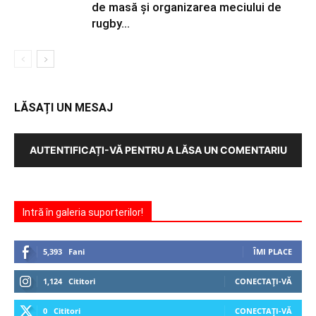
de masă şi organizarea meciului de
rugby...
LĂSAȚI UN MESAJ
AUTENTIFICAȚI-VĂ PENTRU A LĂSA UN COMENTARIU
Intră în galeria suporterilor!
5,393
Fani
ÎMI PLACE
1,124
Cititori
CONECTAȚI-VĂ
0
Cititori
CONECTAȚI-VĂ