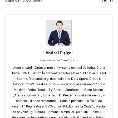
Cupă de FC Botoşani
FRF ?!
Andrei Pițigoi
http://www.andreipitigoi.ro
Autor al cărţii „Drum printre ani – Istoria echipei de fotbal Gloria
Buzău 1971 – 2011”. În prezent redactor şef al publicaţiei Buzăul
Sportiv, fotojurnalist şi data collector Data Sports Group şi
fotograf 123RF. Realizator TV şi moderator al emisiunilor "Sport
Maxim", „Fotbal Total”, „TV Sport”, „Eurofotbal”, „Sport Maxim”,
„Arena sportivă” şi „Zona neutră”. Prezentator al emisiunilor „În
spatele uşilor de restaurant”, „Tainele pensiunii” şi "Bilet de
vacanţă". Realizator al DVD-urilor „Războinicii la Ciuta”, „Meciuri
de poveste” şi „Palatul Comunal, simbol al Buzăului”. Peste 200
de evenimente sportive comentate (din fotbal, handbal şi futsal).