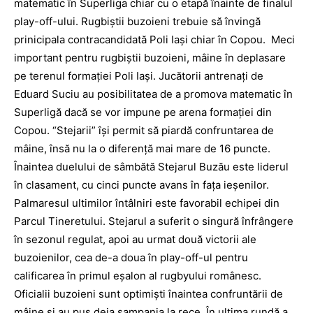
matematic în Superliga chiar cu o etapă înainte de finalul
play-off-ului. Rugbiştii buzoieni trebuie să învingă
prinicipala contracandidată Poli Iaşi chiar în Copou. Meci
important pentru rugbiştii buzoieni, mâine în deplasare
pe terenul formaţiei Poli Iaşi. Jucătorii antrenaţi de
Eduard Suciu au posibilitatea de a promova matematic în
Superligă dacă se vor impune pe arena formaţiei din
Copou. “Stejarii” îşi permit să piardă confruntarea de
mâine, însă nu la o diferenţă mai mare de 16 puncte.
Înaintea duelului de sâmbătă Stejarul Buzău este liderul
în clasament, cu cinci puncte avans în faţa ieşenilor.
Palmaresul ultimilor întâlniri este favorabil echipei din
Parcul Tineretului. Stejarul a suferit o singură înfrângere
în sezonul regulat, apoi au urmat două victorii ale
buzoienilor, cea de-a doua în play-off-ul pentru
calificarea în primul eşalon al rugbyului românesc.
Oficialii buzoieni sunt optimişti înaintea confruntării de
mâine şi au pus deja şampania la rece. În ultima rundă a