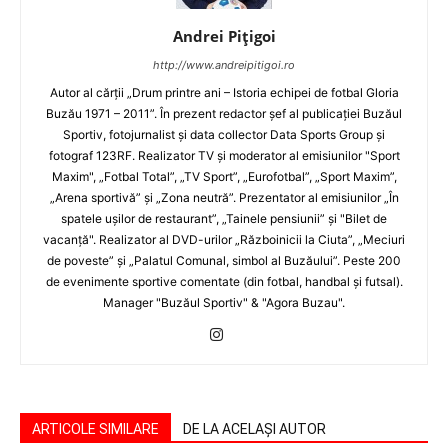
Andrei Pițigoi
http://www.andreipitigoi.ro
Autor al cărţii „Drum printre ani – Istoria echipei de fotbal Gloria
Buzău 1971 – 2011”. În prezent redactor şef al publicaţiei Buzăul
Sportiv, fotojurnalist şi data collector Data Sports Group şi
fotograf 123RF. Realizator TV şi moderator al emisiunilor "Sport
Maxim", „Fotbal Total”, „TV Sport”, „Eurofotbal”, „Sport Maxim”,
„Arena sportivă” şi „Zona neutră”. Prezentator al emisiunilor „În
spatele uşilor de restaurant”, „Tainele pensiunii” şi "Bilet de
vacanţă". Realizator al DVD-urilor „Războinicii la Ciuta”, „Meciuri
de poveste” şi „Palatul Comunal, simbol al Buzăului”. Peste 200
de evenimente sportive comentate (din fotbal, handbal şi futsal).
Manager "Buzăul Sportiv" & "Agora Buzau".
ARTICOLE SIMILARE
DE LA ACELAȘI AUTOR