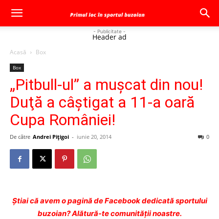
- Publicitate -
Header ad
Acasă
Box
Box
„Pitbull-ul” a muşcat din nou!
Duţă a câştigat a 11-a oară
Cupa României!
De către
Andrei Pițigoi
-
iunie 20, 2014
0
Ştiai că avem o pagină de Facebook dedicată sportului
buzoian? Alătură-te comunității noastre.