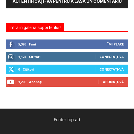
AUTENTIFICAȚI-VĂ PENTRU A LĂSA UN COMENTARIU
Intră în galeria suporterilor!
5,393
Fani
ÎMI PLACE
1,124
Cititori
CONECTAȚI-VĂ
0
Cititori
CONECTAȚI-VĂ
1,205
Abonați
ABONAȚI-VĂ
Footer top ad