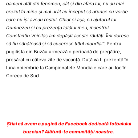
oameni atât din fenomen, cât şi din afara lui, nu au mai
crezut în mine şi mai urât au început să arunce cu vorbe
care nu îşi aveau rostul. Chiar şi aşa, cu ajutorul lui
Dumnezeu şi cu prezenţa tatălui meu, maestrul
Constantin Voicilaş am depăşit aceste răutăţi. Îmi doresc
să fiu sănătoasă şi să cuceresc titlul mondial”.
Pentru
pugilista din Buzău urmează o perioadă de pregătire,
presărat cu câteva zile de vacanţă. Duţă va fi prezentă în
luna noiembrie la Campionatele Mondiale care au loc în
Coreea de Sud.
Ştiai că avem o pagină de Facebook dedicată fotbalului
buzoian? Alătură-te comunității noastre.