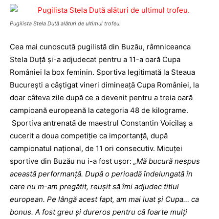
Pugilista Stela Dută alături de ultimul trofeu.
Cea mai cunoscută pugilistă din Buzău, râmniceanca
Stela Duţă şi-a adjudecat pentru a 11-a oară Cupa
României la box feminin. Sportiva legitimată la Steaua
Bucureşti a câştigat vineri dimineaţă Cupa României, la
doar câteva zile după ce a devenit pentru a treia oară
campioană europeană la categoria 48 de kilograme.
Sportiva antrenată de maestrul Constantin Voicilaş a
cucerit a doua competiţie ca importanţă, după
campionatul naţional, de 11 ori consecutiv. Micuţei
sportive din Buzău nu i-a fost uşor:
„Mă bucură nespus
această performanţă. După o perioadă îndelungată în
care nu m-am pregătit, reuşit să îmi adjudec titlul
european. Pe lângă acest fapt, am mai luat şi Cupa… ca
bonus. A fost greu şi dureros pentru că foarte mulţi