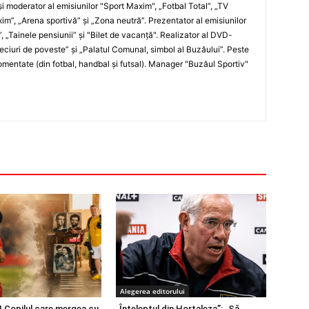
i moderator al emisiunilor "Sport Maxim", „Fotbal Total”, „TV
xim”, „Arena sportivă” şi „Zona neutră”. Prezentator al emisiunilor
”, „Tainele pensiunii” şi "Bilet de vacanţă". Realizator al DVD-
„Meciuri de poveste” şi „Palatul Comunal, simbol al Buzăului”. Peste
entate (din fotbal, handbal şi futsal). Manager "Buzăul Sportiv"
Alegerea editorului
 Copilul care mergea cu
„Înțeleptul din Hortaleza”: „Să