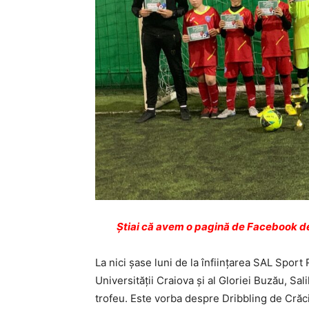
Ştiai că avem o pagină de Facebook de
La nici şase luni de la înfiinţarea SAL Sport 
Universităţii Craiova şi al Gloriei Buzău, S
trofeu. Este vorba despre Dribbling de Crăci