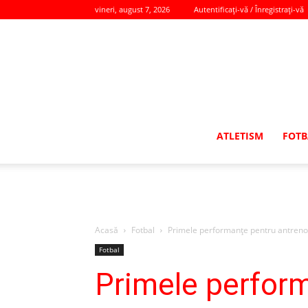
vineri, august 7, 2026
Autentificați-vă / Înregistrați-vă
ATLETISM
FOTB
Acasă
Fotbal
Primele performanţe pentru antrenoru
Fotbal
Primele perform