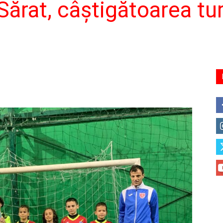
ărat, câştigătoarea tur