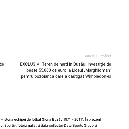
Articolul următor
 de
EXCLUSIV! Teren de hard în Buzău! Investiţie de
peste 55.000 de euro la Liceul „Marghiloman”
pentru buzoianca care a câştigat Wimbledon-ul
i – Istoria echipei de fotbal Gloria Buzău 1971 – 2011”. În prezent
ul Sportiv, fotojurnalist şi data collector Data Sports Group şi