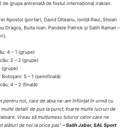
 de grupa antrenată de fostul internaţional irakian.
i Apostol (portar), David Olteanu, Ioniță Raul, Stoian
bu Dragoș, Buita Ioan, Pandele Patrick şi Salih Raman –
i).
u: 4 – 1 (grupe)
ău: 2 – 2 (grupe)
 (grupe)
otoșani: 5 – 1 (semifinală)
u: 4 – 2 (finală)
el pentru noi, care de abia ne-am înfiinţat în urmă cu
multe detalii de pus la punct, foarte multe lucruri de
ajatoare. Vreau să mulţumesc tuturor celor care ne
nt alături de noi la orice pas”
– Salih Jaber, SAL Sport