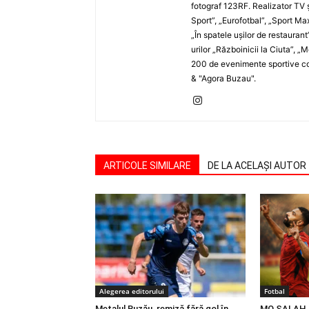
fotograf 123RF. Realizator TV ş
Sport”, „Eurofotbal”, „Sport Ma
„În spatele uşilor de restaurant
urilor „Războinicii la Ciuta”, 
200 de evenimente sportive com
& "Agora Buzau".
ARTICOLE SIMILARE
DE LA ACELAȘI AUTOR
Alegerea editorului
Fotbal
Metalul Buzău, remiză fără gol în
MO SALAH |