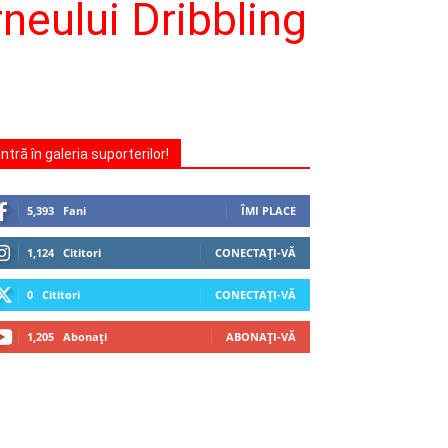
neului Dribbling
Intră în galeria suporterilor!
5,393
Fani
ÎMI PLACE
1,124
Cititori
CONECTAȚI-VĂ
0
Cititori
CONECTAȚI-VĂ
1,205
Abonați
ABONAȚI-VĂ