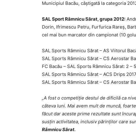
Municipiul Bacău, câştigată la categoria 2012
SAL Sport Râmnicu Sărat, grupa 2012:
Andre
Dorin, Ifrimescu Petru, Furfurica Rareș, Bar
cel mai bun marcator din campionat (10 golur
SAL Sports Râmnicu Sărat – AS Viitorul Bacă
SAL Sports Râmnicu Sărat – CS Aerostar Bac
FC Bacău – SAL Sports Râmnicu Sărat: 2 – 5
SAL Sports Râmnicu Sărat – ACS Drips 2017 B
SAL Sports Râmnicu Sărat – CS Aerostar Bacă
„A fost o competiţie destul de dificilă ca niv
câteva luni. Mai avem mult de muncă, foarte 
făcut dar aceste prime rezultate sunt încur
susţin activitatea, inclusiv părinţilor care su
Râmnicu Sărat.