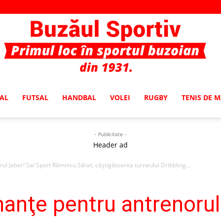
AL
FUTSAL
HANDBAL
VOLEI
RUGBY
TENIS DE 
Buzaul
- Publicitate -
Header ad
l Jaber! Sal Sport Râmnicu Sărat, câştigătoarea turneului Dribbling...
Sportiv
anţe pentru antrenorul