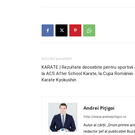
Articolul precedent
KARATE | Rezultate deosebite pentru sportivii
la ACS After School Karate, la Cupa României
Karate Kyokushin
Andrei Pițigoi
http://www.andreipitigoi.ro
Autor al cărţii „Drum printre an
redactor şef al publicaţiei Buză