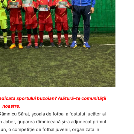
dicată sportului buzoian? Alătură-te comunității
noastre.
Râmnicu Sărat, şcoala de fotbal a fostului jucător al
alih Jaber, guparea râmniceană şi-a adjudecat primul
un, o competiţie de fotbal juvenil, organizată în