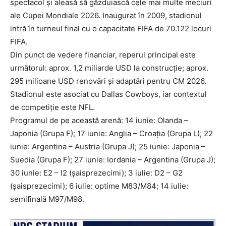
spectacol și aleasă să găzduiască cele mai multe meciuri
ale Cupei Mondiale 2026. Inaugurat în 2009, stadionul
intră în turneul final cu o capacitate FIFA de 70.122 locuri
FIFA.
Din punct de vedere financiar, reperul principal este
următorul: aprox. 1,2 miliarde USD la construcție; aprox.
295 milioane USD renovări și adaptări pentru CM 2026.
Stadionul este asociat cu Dallas Cowboys, iar contextul
de competiție este NFL.
Programul de pe această arenă: 14 iunie: Olanda –
Japonia (Grupa F); 17 iunie: Anglia – Croația (Grupa L); 22
iunie: Argentina – Austria (Grupa J); 25 iunie: Japonia –
Suedia (Grupa F); 27 iunie: Iordania – Argentina (Grupa J);
30 iunie: E2 – I2 (șaisprezecimi); 3 iulie: D2 – G2
(șaisprezecimi); 6 iulie: optime M83/M84; 14 iulie:
semifinală M97/M98.