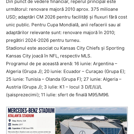
Din punct de vedere financiar, reperul principal este
următorul: renovare majoră 2010 aprox. 375 milioane
USD; adaptări CM 2026 pentru facilități și fluxuri fără cost
unic public. Pentru Cupa Mondială, anii refacerii sau al
adaptărilor relevante sunt: renovare majoră în 2010;
pregătiri 2024-2026 pentru turneu.
Stadionul este asociat cu Kansas City Chiefs și Sporting
Kansas City joacă în NFL, respectiv MLS.
Programul de pe această arenă: 16 iunie: Argentina –
Algeria (Grupa J); 20 iunie: Ecuador – Curaçao (Grupa E);
25 iunie: Tunisia – Olanda (Grupa F); 27 iunie: Algeria –
Austria (Grupa J); 3 iulie: K1 – locul 3 D/E/I/J/L
(șaisprezecimi); 11 iulie: sfert de finală M95/M96.