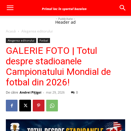
- Publicitate -
Header ad
Acasă
Alegerea editorului
Alegerea editorului
Fotbal
GALERIE FOTO | Totul
despre stadioanele
Campionatului Mondial de
fotbal din 2026!
De către
Andrei Pițigoi
-
mai 29, 2026
0