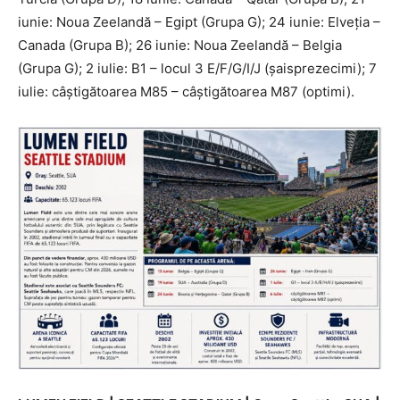
iunie: Noua Zeelandă – Egipt (Grupa G); 24 iunie: Elveția –
Canada (Grupa B); 26 iunie: Noua Zeelandă – Belgia
(Grupa G); 2 iulie: B1 – locul 3 E/F/G/I/J (șaisprezecimi); 7
iulie: câștigătoarea M85 – câștigătoarea M87 (optimi).