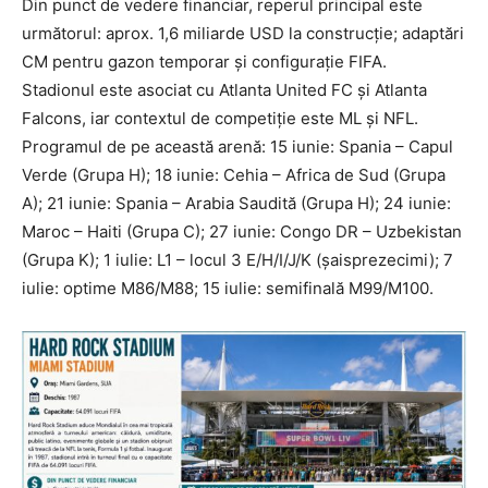
Din punct de vedere financiar, reperul principal este
următorul: aprox. 1,6 miliarde USD la construcție; adaptări
CM pentru gazon temporar și configurație FIFA.
Stadionul este asociat cu Atlanta United FC și Atlanta
Falcons, iar contextul de competiție este ML și NFL.
Programul de pe această arenă: 15 iunie: Spania – Capul
Verde (Grupa H); 18 iunie: Cehia – Africa de Sud (Grupa
A); 21 iunie: Spania – Arabia Saudită (Grupa H); 24 iunie:
Maroc – Haiti (Grupa C); 27 iunie: Congo DR – Uzbekistan
(Grupa K); 1 iulie: L1 – locul 3 E/H/I/J/K (șaisprezecimi); 7
iulie: optime M86/M88; 15 iulie: semifinală M99/M100.