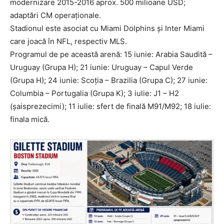
modernizare 2015-2016 aprox. 500 milioane USD;
adaptări CM operaționale.
Stadionul este asociat cu Miami Dolphins și Inter Miami
care joacă în NFL, respectiv MLS.
Programul de pe această arenă: 15 iunie: Arabia Saudită –
Uruguay (Grupa H); 21 iunie: Uruguay – Capul Verde
(Grupa H); 24 iunie: Scoția – Brazilia (Grupa C); 27 iunie:
Columbia – Portugalia (Grupa K); 3 iulie: J1 – H2
(șaisprezecimi); 11 iulie: sfert de finală M91/M92; 18 iulie:
finala mică.