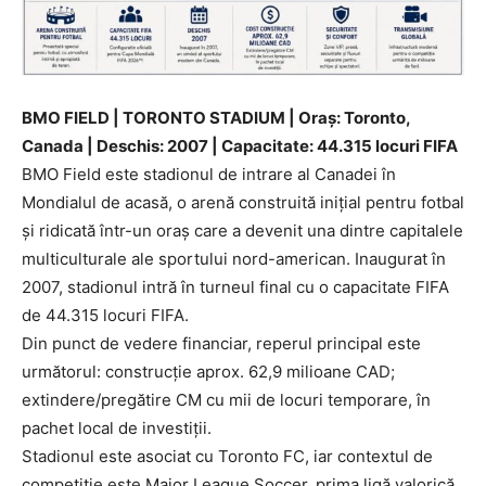
BMO FIELD | TORONTO STADIUM | Oraș: Toronto,
Canada | Deschis: 2007 | Capacitate: 44.315 locuri FIFA
BMO Field este stadionul de intrare al Canadei în
Mondialul de acasă, o arenă construită inițial pentru fotbal
și ridicată într-un oraș care a devenit una dintre capitalele
multiculturale ale sportului nord-american. Inaugurat în
2007, stadionul intră în turneul final cu o capacitate FIFA
de 44.315 locuri FIFA.
Din punct de vedere financiar, reperul principal este
următorul: construcție aprox. 62,9 milioane CAD;
extindere/pregătire CM cu mii de locuri temporare, în
pachet local de investiții.
Stadionul este asociat cu Toronto FC, iar contextul de
competiție este Major League Soccer, prima ligă valorică