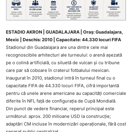
ESTADIO AKRON | GUADALAJARA | Oraș: Guadalajara,
Mexic | Deschis: 2010 | Capacitate: 44.330 locuri FIFA
Stadionul din Guadalajara are una dintre cele mai
recognoscibile arhitecturi ale turneului: o arenă așezată
pe o colină artificială, cu siluetă de vulcan și cu tribune
care par să coboare în craterul fotbalului mexican.
Inaugurat în 2010, stadionul intră în turneul final cu o
capacitate FIFA de 44.330 locuri FIFA, cifră importantă
pentru că unele arene americane au capacități comerciale
diferite în NFL față de configurația de Cupă Mondială.
Din punct de vedere financiar, reperul principal este
următorul: aprox. 200 milioane USD la construcție;
adaptări CM incluse în modernizări operaționale, fără cost
separat public centralizat.