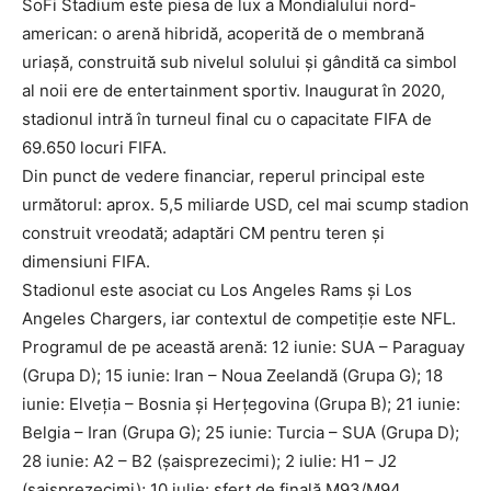
SoFi Stadium este piesa de lux a Mondialului nord-
american: o arenă hibridă, acoperită de o membrană
uriașă, construită sub nivelul solului și gândită ca simbol
al noii ere de entertainment sportiv. Inaugurat în 2020,
stadionul intră în turneul final cu o capacitate FIFA de
69.650 locuri FIFA.
Din punct de vedere financiar, reperul principal este
următorul: aprox. 5,5 miliarde USD, cel mai scump stadion
construit vreodată; adaptări CM pentru teren și
dimensiuni FIFA.
Stadionul este asociat cu Los Angeles Rams și Los
Angeles Chargers, iar contextul de competiție este NFL.
Programul de pe această arenă: 12 iunie: SUA – Paraguay
(Grupa D); 15 iunie: Iran – Noua Zeelandă (Grupa G); 18
iunie: Elveția – Bosnia și Herțegovina (Grupa B); 21 iunie:
Belgia – Iran (Grupa G); 25 iunie: Turcia – SUA (Grupa D);
28 iunie: A2 – B2 (șaisprezecimi); 2 iulie: H1 – J2
(șaisprezecimi); 10 iulie: sfert de finală M93/M94.