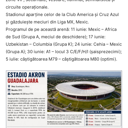
circuite operaționale.
Stadionul aparține celor de la Club America și Cruz Azul
și găzduiește meciuri din Liga MX, Mexic.
Programul de pe această arenă: 11 iunie: Mexic – Africa
de Sud (Grupa A, meciul de deschidere); 17 iunie:
Uzbekistan – Columbia (Grupa K); 24 iunie: Cehia – Mexic
(Grupa A); 30 iunie: A1 – locul 3 C/E/F/H/I (șaisprezecimi);
5 iulie: câștigătoarea M79 – câștigătoarea M80 (optimi).