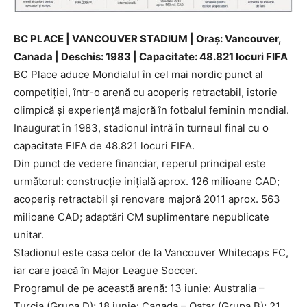
BC PLACE | VANCOUVER STADIUM | Oraș: Vancouver,
Canada | Deschis: 1983 | Capacitate: 48.821 locuri FIFA
BC Place aduce Mondialul în cel mai nordic punct al
competiției, într-o arenă cu acoperiș retractabil, istorie
olimpică și experiență majoră în fotbalul feminin mondial.
Inaugurat în 1983, stadionul intră în turneul final cu o
capacitate FIFA de 48.821 locuri FIFA.
Din punct de vedere financiar, reperul principal este
următorul: construcție inițială aprox. 126 milioane CAD;
acoperiș retractabil și renovare majoră 2011 aprox. 563
milioane CAD; adaptări CM suplimentare nepublicate
unitar.
Stadionul este casa celor de la Vancouver Whitecaps FC,
iar care joacă în Major League Soccer.
Programul de pe această arenă: 13 iunie: Australia –
Turcia (Grupa D); 18 iunie: Canada – Qatar (Grupa B); 21