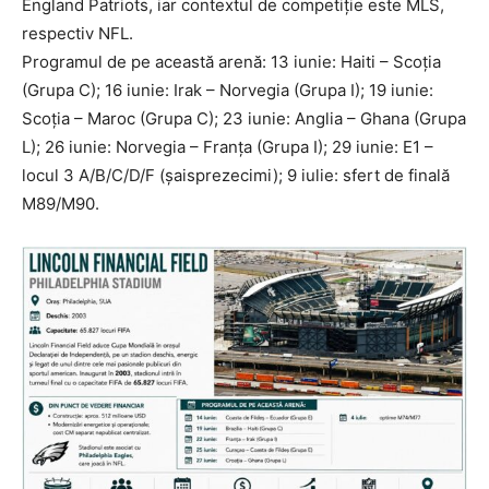
England Patriots, iar contextul de competiție este MLS,
respectiv NFL.
Programul de pe această arenă: 13 iunie: Haiti – Scoția
(Grupa C); 16 iunie: Irak – Norvegia (Grupa I); 19 iunie:
Scoția – Maroc (Grupa C); 23 iunie: Anglia – Ghana (Grupa
L); 26 iunie: Norvegia – Franța (Grupa I); 29 iunie: E1 –
locul 3 A/B/C/D/F (șaisprezecimi); 9 iulie: sfert de finală
M89/M90.