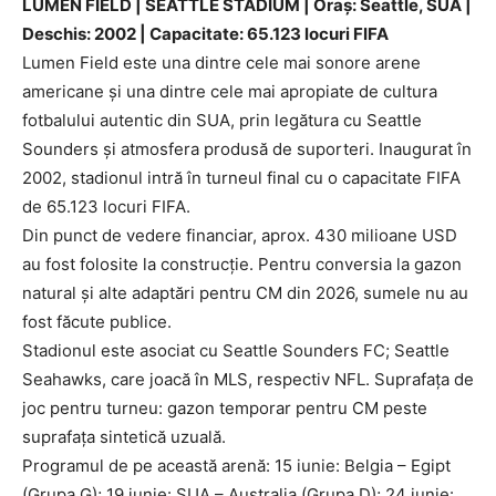
LUMEN FIELD | SEATTLE STADIUM | Oraș: Seattle, SUA |
Deschis: 2002 | Capacitate: 65.123 locuri FIFA
Lumen Field este una dintre cele mai sonore arene
americane și una dintre cele mai apropiate de cultura
fotbalului autentic din SUA, prin legătura cu Seattle
Sounders și atmosfera produsă de suporteri. Inaugurat în
2002, stadionul intră în turneul final cu o capacitate FIFA
de 65.123 locuri FIFA.
Din punct de vedere financiar, aprox. 430 milioane USD
au fost folosite la construcție. Pentru conversia la gazon
natural și alte adaptări pentru CM din 2026, sumele nu au
fost făcute publice.
Stadionul este asociat cu Seattle Sounders FC; Seattle
Seahawks, care joacă în MLS, respectiv NFL. Suprafața de
joc pentru turneu: gazon temporar pentru CM peste
suprafața sintetică uzuală.
Programul de pe această arenă: 15 iunie: Belgia – Egipt
(Grupa G); 19 iunie: SUA – Australia (Grupa D); 24 iunie: