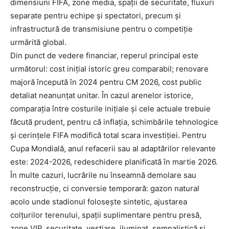
dimensiuni FIFA, zone media, spații de securitate, fluxuri
separate pentru echipe și spectatori, precum și
infrastructură de transmisiune pentru o competiție
urmărită global.
Din punct de vedere financiar, reperul principal este
următorul: cost inițial istoric greu comparabil; renovare
majoră începută în 2024 pentru CM 2026, cost public
detaliat neanunțat unitar. În cazul arenelor istorice,
comparația între costurile inițiale și cele actuale trebuie
făcută prudent, pentru că inflația, schimbările tehnologice
și cerințele FIFA modifică total scara investiției. Pentru
Cupa Mondială, anul refacerii sau al adaptărilor relevante
este: 2024-2026, redeschidere planificată în martie 2026.
În multe cazuri, lucrările nu înseamnă demolare sau
reconstrucție, ci conversie temporară: gazon natural
acolo unde stadionul folosește sintetic, ajustarea
colțurilor terenului, spații suplimentare pentru presă,
zone VIP, securitate, vestiare, iluminat, semnalistică și