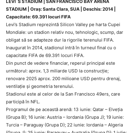
LEVI`S STADIUM | SAN FRANCISCO BAY ARENA
STADIUM | Oraș: Santa Clara, SUA | Deschis: 2014 |
Capacitate: 69.391 locuri FIFA
Levi’s Stadium reprezintă Silicon Valley pe harta Cupei
Mondiale: un stadion relativ nou, tehnologic, scump, dar
obligat să se adapteze dur la rigorile terenului FIFA.
Inaugurat în 2014, stadionul intră în turneul final cu o
capacitate FIFA de 69.391 locuri FIFA.
Din punct de vedere financiar, reperul principal este
următorul: aprox. 1,3 miliarde USD la construcție;
renovare 2025 aprox. 200 milioane USD pentru drenaj,
ventilație și geometria terenului.
Stadionul este al celor de la San Francisco 49ers, care
participă în NFL.
Programul de pe această arenă: 13 iunie: Qatar – Elveția
(Grupa B); 16 iunie: Austria – Iordania (Grupa J); 19 iunie:
Turcia – Paraguay (Grupa D); 22 iunie: Iordania – Algeria
(Grupa J); 25 iunie: Paraguay – Australia (Grupa D); 1 iulie: