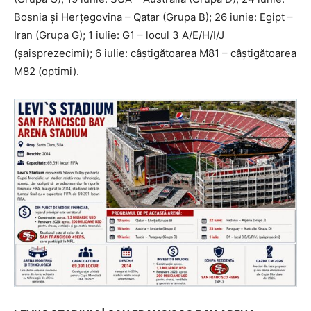
Bosnia și Herțegovina – Qatar (Grupa B); 26 iunie: Egipt –
Iran (Grupa G); 1 iulie: G1 – locul 3 A/E/H/I/J
(șaisprezecimi); 6 iulie: câștigătoarea M81 – câștigătoarea
M82 (optimi).