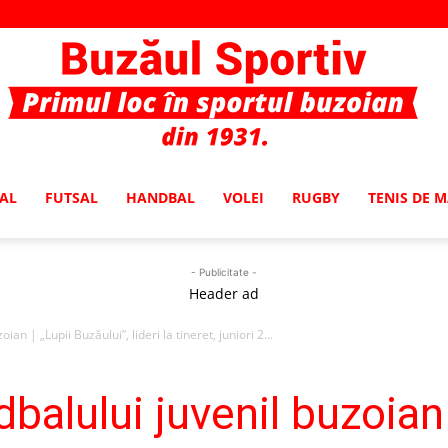
AL
FUTSAL
HANDBAL
VOLEI
RUGBY
TENIS DE 
Buzaul
- Publicitate -
Header ad
an | „Lupii Buzăului”, lideri la tineret, juniori 2...
Sportiv
balului juvenil buzoian 