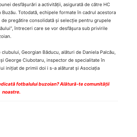
unei desfăşurări a activităţii, asigurată de către HC
n Buzău. Totodată, echipele formate în cadrul acestora
ol de pregătire consolidată şi selecţie pentru grupele
zăului”, întreceri care se vor desfăşura sub privirile
zoian.
 clubului, Georgian Băducu, alături de Daniela Palcău,
şi George Ciubotaru, inspector de specialitate în
i iniţiat de primii doi i s-a alăturat şi Asociaţia
dicată fotbalului buzoian? Alătură-te comunității
noastre.