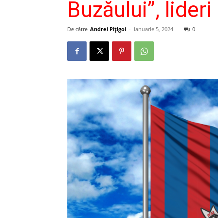
Buzăului”, lideri 
De către
Andrei Pițigoi
-
ianuarie 5, 2024
0