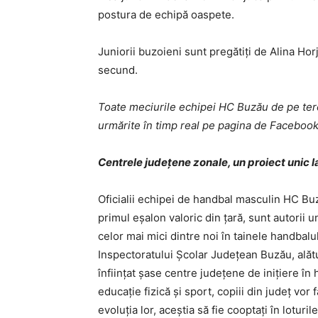
postura de echipă oaspete.
Juniorii buzoieni sunt pregătiţi de Alina Hor
secund.
Toate meciurile echipei HC Buzău de pe teren
urmărite în timp real pe pagina de Facebook
Centrele judeţene zonale, un proiect unic la
Oficialii echipei de handbal masculin HC Buz
primul eşalon valoric din ţară, sunt autorii un
celor mai mici dintre noi în tainele handbalu
Inspectoratului Şcolar Judeţean Buzău, alătu
înfiinţat şase centre judeţene de iniţiere în 
educaţie fizică şi sport, copiii din judeţ vor
evoluţia lor, aceştia să fie cooptaţi în loturi