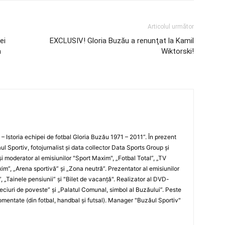
Articolul următor
ei
EXCLUSIV! Gloria Buzău a renunţat la Kamil
a
Wiktorski!
i – Istoria echipei de fotbal Gloria Buzău 1971 – 2011”. În prezent
ul Sportiv, fotojurnalist şi data collector Data Sports Group şi
i moderator al emisiunilor "Sport Maxim", „Fotbal Total”, „TV
xim”, „Arena sportivă” şi „Zona neutră”. Prezentator al emisiunilor
”, „Tainele pensiunii” şi "Bilet de vacanţă". Realizator al DVD-
„Meciuri de poveste” şi „Palatul Comunal, simbol al Buzăului”. Peste
entate (din fotbal, handbal şi futsal). Manager "Buzăul Sportiv"