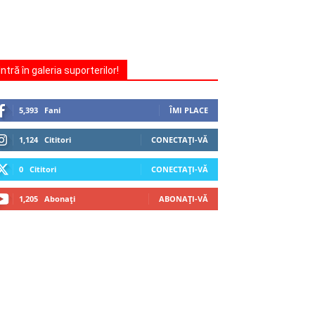
Intră în galeria suporterilor!
5,393
Fani
ÎMI PLACE
1,124
Cititori
CONECTAȚI-VĂ
0
Cititori
CONECTAȚI-VĂ
1,205
Abonați
ABONAȚI-VĂ