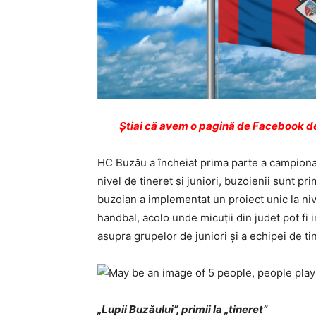
Ştiai că avem o pagină de Facebook de
HC Buzău a încheiat prima parte a campionatu
nivel de tineret şi juniori, buzoienii sunt prim
buzoian a implementat un proiect unic la niv
handbal, acolo unde micuţii din judet pot fi in
asupra grupelor de juniori şi a echipei de ti
„Lupii Buzăului”, primii la „tineret”