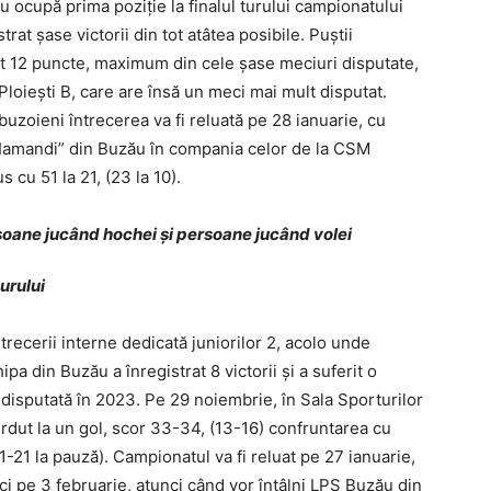
u ocupă prima poziţie la finalul turului campionatului
rat şase victorii din tot atâtea posibile. Puştii
t 12 puncte, maximum din cele şase meciuri disputate,
Ploieşti B, care are însă un meci mai mult disputat.
u buzoieni întrecerea va fi reluată pe 28 ianuarie, cu
 Iamandi” din Buzău în compania celor de la CSM
s cu 51 la 21, (23 la 10).
turului
trecerii interne dedicată juniorilor 2, acolo unde
ipa din Buzău a înregistrat 8 victorii şi a suferit o
ă disputată în 2023. Pe 29 noiembrie, în Sala Sporturilor
dut la un gol, scor 33-34, (13-16) confruntarea cu
1-21 la pauză). Campionatul va fi reluat pe 27 ianuarie,
ci pe 3 februarie, atunci când vor întâlni LPS Buzău din