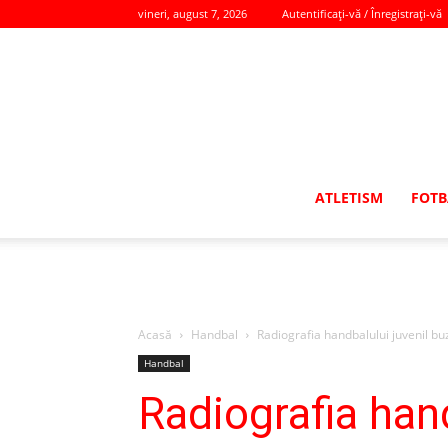
vineri, august 7, 2026
Autentificați-vă / Înregistrați-vă
ATLETISM
FOTB
Acasă
Handbal
Radiografia handbalului juvenil buzoi
Handbal
Radiografia hand