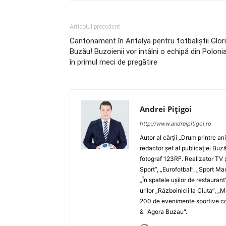
Articolul precedent
Cantonament în Antalya pentru fotbaliştii Glori
Buzău! Buzoienii vor întâlni o echipă din Poloni
în primul meci de pregătire
Andrei Pițigoi
http://www.andreipitigoi.ro
Autor al cărţii „Drum printre an
redactor şef al publicaţiei Buză
fotograf 123RF. Realizator TV ş
Sport”, „Eurofotbal”, „Sport Ma
„În spatele uşilor de restaurant
urilor „Războinicii la Ciuta”, 
200 de evenimente sportive com
& "Agora Buzau".