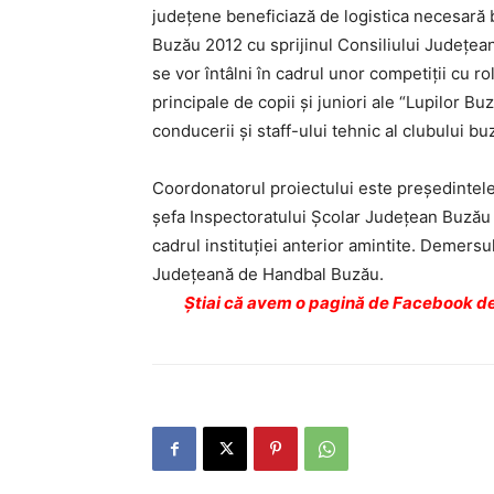
judeţene beneficiază de logistica necesară b
Buzău 2012 cu sprijinul Consiliului Judeţea
se vor întâlni în cadrul unor competiţii cu r
principale de copii şi juniori ale “Lupilor Bu
conducerii şi staff-ului tehnic al clubului bu
Coordonatorul proiectului este preşedintele
șefa Inspectoratului Şcolar Judeţean Buzău 
cadrul instituţiei anterior amintite. Demersulu
Judeţeană de Handbal Buzău.
Ştiai că avem o pagină de Facebook de