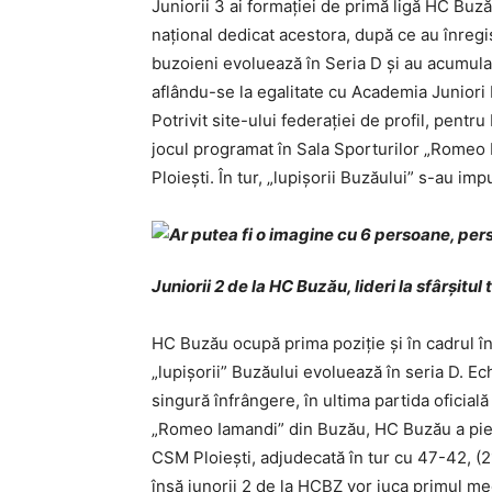
Juniorii 3 ai formaţiei de primă ligă HC Buză
naţional dedicat acestora, după ce au înregist
buzoieni evoluează în Seria D şi au acumula
aflându-se la egalitate cu Academia Juniori 
Potrivit site-ului federaţiei de profil, pentr
jocul programat în Sala Sporturilor „Romeo
Ploieşti. În tur, „lupişorii Buzăului” s-au impu
Juniorii 2 de la HC Buzău, lideri la sfârşitul 
HC Buzău ocupă prima poziţie şi în cadrul în
„lupişorii” Buzăului evoluează în seria D. Ech
singură înfrângere, în ultima partida oficial
„Romeo Iamandi” din Buzău, HC Buzău a pier
CSM Ploieşti, adjudecată în tur cu 47-42, (2
însă junorii 2 de la HCBZ vor juca primul me