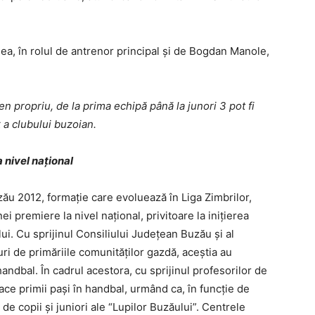
jea, în rolul de antrenor principal şi de Bogdan Manole,
 propriu, de la prima echipă până la junori 3 pot fi
 a clubului buzoian.
 nivel naţional
ău 2012, formaţie care evoluează în Liga Zimbrilor,
ei premiere la nivel naţional, privitoare la iniţierea
lui. Cu sprijinul Consiliului Judeţean Buzău şi al
ri de primăriile comunităţilor gazdă, aceştia au
handbal. În cadrul acestora, cu sprijinul profesorilor de
 face primii paşi în handbal, urmând ca, în funcţie de
le de copii şi juniori ale “Lupilor Buzăului”. Centrele