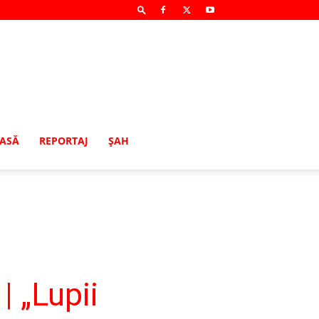
MASĂ
REPORTAJ
ŞAH
| „Lupii