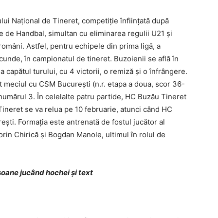
ui Naţional de Tineret, competiţie înfiinţată după
 de Handbal, simultan cu eliminarea regulii U21 şi
români. Astfel, pentru echipele din prima ligă, a
unde, în campionatul de tineret. Buzoienii se află în
a capătul turului, cu 4 victorii, o remiză şi o înfrângere.
t meciul cu CSM Bucureşti (n.r. etapa a doua, scor 36-
numărul 3. În celelalte patru partide, HC Buzău Tineret
Tineret se va relua pe 10 februarie, atunci când HC
şti. Formaţia este antrenată de fostul jucător al
orin Chirică şi Bogdan Manole, ultimul în rolul de