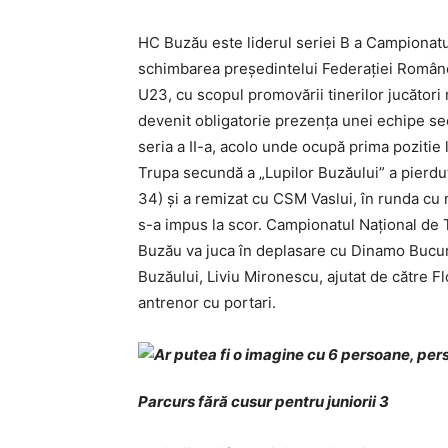
HC Buzău este liderul seriei B a Campionatul
schimbarea preşedintelui Federaţiei Române
U23, cu scopul promovării tinerilor jucători 
devenit obligatorie prezenţa unei echipe sec
seria a II-a, acolo unde ocupă prima pozitie l
Trupa secundă a „Lupilor Buzăului” a pierdu
34) şi a remizat cu CSM Vaslui, în runda cu 
s-a impus la scor. Campionatul Naţional de 
Buzău va juca în deplasare cu Dinamo Bucure
Buzăului, Liviu Mironescu, ajutat de către Fl
antrenor cu portari.
Parcurs fără cusur pentru juniorii 3