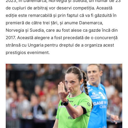
2023, în Danemarca, Norvegia și Suedia, un număr de 23
de cupluri de arbitraj vor deservi competiția. Această
ediție este remarcabilă și prin faptul că va fi găzduită în
premieră de către trei țări, și anume Danemarca,
Norvegia și Suedia, care au fost alese ca gazde încă din
2017. Această alegere a fost precedată de o concurență
strânsă cu Ungaria pentru dreptul de a organiza acest
prestigios eveniment.