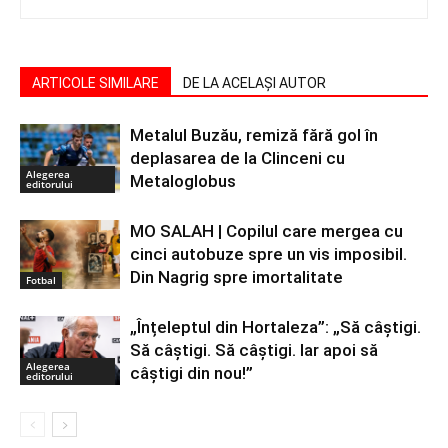
ARTICOLE SIMILARE
DE LA ACELAȘI AUTOR
Metalul Buzău, remiză fără gol în
deplasarea de la Clinceni cu
Alegerea
Metaloglobus
editorului
MO SALAH | Copilul care mergea cu
cinci autobuze spre un vis imposibil.
Din Nagrig spre imortalitate
Fotbal
„Înțeleptul din Hortaleza”: „Să câștigi.
Să câștigi. Să câștigi. Iar apoi să
Alegerea
câștigi din nou!”
editorului