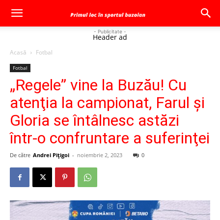
- Publicitate -
Header ad
Acasă
Fotbal
Fotbal
„Regele” vine la Buzău! Cu
atenţia la campionat, Farul şi
Gloria se întâlnesc astăzi
într-o confruntare a suferinţei
De către
Andrei Pițigoi
-
noiembrie 2, 2023
0