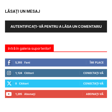
LĂSAȚI UN MESAJ
AUTENTIFICAȚI-VĂ PENTRU A LĂSA UN COMENTARIU
Intră în galeria suporterilor!
5,393
Fani
ÎMI PLACE
1,124
Cititori
CONECTAȚI-VĂ
0
Cititori
CONECTAȚI-VĂ
1,205
Abonați
ABONAȚI-VĂ