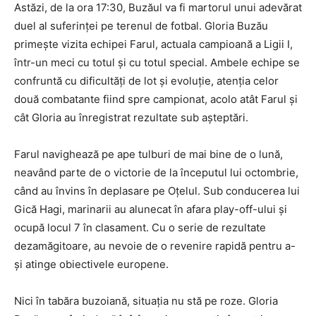
Astăzi, de la ora 17:30, Buzăul va fi martorul unui adevărat
duel al suferinței pe terenul de fotbal. Gloria Buzău
primește vizita echipei Farul, actuala campioană a Ligii I,
într-un meci cu totul și cu totul special. Ambele echipe se
confruntă cu dificultăţi de lot şi evoluţie, atenţia celor
două combatante fiind spre campionat, acolo atât Farul şi
cât Gloria au înregistrat rezultate sub aşteptări.
Farul navighează pe ape tulburi de mai bine de o lună,
neavând parte de o victorie de la începutul lui octombrie,
când au învins în deplasare pe Oțelul. Sub conducerea lui
Gică Hagi, marinarii au alunecat în afara play-off-ului și
ocupă locul 7 în clasament. Cu o serie de rezultate
dezamăgitoare, au nevoie de o revenire rapidă pentru a-
și atinge obiectivele europene.
Nici în tabăra buzoiană, situația nu stă pe roze. Gloria