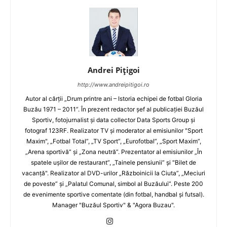
Andrei Pițigoi
http://www.andreipitigoi.ro
Autor al cărţii „Drum printre ani – Istoria echipei de fotbal Gloria
Buzău 1971 – 2011”. În prezent redactor şef al publicaţiei Buzăul
Sportiv, fotojurnalist şi data collector Data Sports Group şi
fotograf 123RF. Realizator TV şi moderator al emisiunilor "Sport
Maxim", „Fotbal Total”, „TV Sport”, „Eurofotbal”, „Sport Maxim”,
„Arena sportivă” şi „Zona neutră”. Prezentator al emisiunilor „În
spatele uşilor de restaurant”, „Tainele pensiunii” şi "Bilet de
vacanţă". Realizator al DVD-urilor „Războinicii la Ciuta”, „Meciuri
de poveste” şi „Palatul Comunal, simbol al Buzăului”. Peste 200
de evenimente sportive comentate (din fotbal, handbal şi futsal).
Manager "Buzăul Sportiv" & "Agora Buzau".