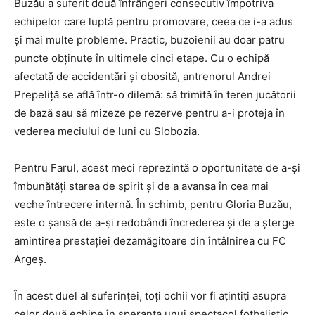
Buzău a suferit două înfrângeri consecutiv împotriva
echipelor care luptă pentru promovare, ceea ce i-a adus
și mai multe probleme. Practic, buzoienii au doar patru
puncte obţinute în ultimele cinci etape. Cu o echipă
afectată de accidentări și obosită, antrenorul Andrei
Prepeliță se află într-o dilemă: să trimită în teren jucătorii
de bază sau să mizeze pe rezerve pentru a-i proteja în
vederea meciului de luni cu Slobozia.
Pentru Farul, acest meci reprezintă o oportunitate de a-și
îmbunătăți starea de spirit și de a avansa în cea mai
veche întrecere internă. În schimb, pentru Gloria Buzău,
este o șansă de a-și redobândi încrederea și de a șterge
amintirea prestației dezamăgitoare din întâlnirea cu FC
Argeș.
În acest duel al suferinței, toți ochii vor fi ațintiți asupra
celor două echipe în speranța unui spectacol fotbalistic