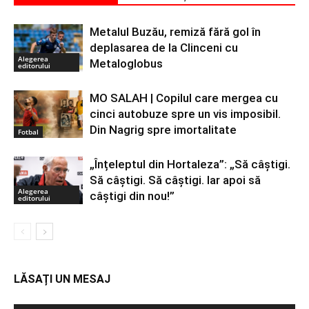
Metalul Buzău, remiză fără gol în
deplasarea de la Clinceni cu
Alegerea
Metaloglobus
editorului
MO SALAH | Copilul care mergea cu
cinci autobuze spre un vis imposibil.
Din Nagrig spre imortalitate
Fotbal
„Înțeleptul din Hortaleza”: „Să câștigi.
Să câștigi. Să câștigi. Iar apoi să
Alegerea
câștigi din nou!”
editorului
LĂSAȚI UN MESAJ