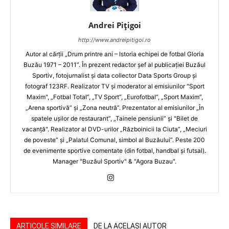
Andrei Pițigoi
http://www.andreipitigoi.ro
Autor al cărţii „Drum printre ani – Istoria echipei de fotbal Gloria
Buzău 1971 – 2011”. În prezent redactor şef al publicaţiei Buzăul
Sportiv, fotojurnalist şi data collector Data Sports Group şi
fotograf 123RF. Realizator TV şi moderator al emisiunilor "Sport
Maxim", „Fotbal Total”, „TV Sport”, „Eurofotbal”, „Sport Maxim”,
„Arena sportivă” şi „Zona neutră”. Prezentator al emisiunilor „În
spatele uşilor de restaurant”, „Tainele pensiunii” şi "Bilet de
vacanţă". Realizator al DVD-urilor „Războinicii la Ciuta”, „Meciuri
de poveste” şi „Palatul Comunal, simbol al Buzăului”. Peste 200
de evenimente sportive comentate (din fotbal, handbal şi futsal).
Manager "Buzăul Sportiv" & "Agora Buzau".
ARTICOLE SIMILARE
DE LA ACELAȘI AUTOR