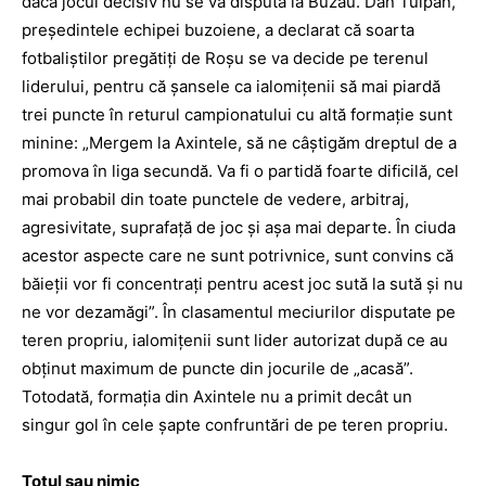
dacă jocul decisiv nu se va disputa la Buzău. Dan Tulpan,
­preşe­dintele echipei buzoiene, a declarat că soarta
fotbaliştilor pregătiţi de Roşu se va decide pe terenul
liderului, pentru că şansele ca ialomiţenii să mai piardă
trei puncte în returul campionatului cu altă formaţie sunt
minine: „Mergem la Axin­tele, să ne câştigăm dreptul de a
promova în liga secundă. Va fi o partidă foarte dificilă, cel
mai probabil din toate punctele de vedere, arbitraj,
agresivitate, suprafaţă de joc şi aşa mai departe. În ciuda
acestor aspecte care ne sunt potrivnice, sunt convins că
băieţii vor fi concentraţi pentru acest joc sută la sută şi nu
ne vor dezamăgi”. În clasamentul meciurilor disputate pe
teren propriu, ialomiţenii sunt lider autorizat după ce au
obţinut maximum de puncte din jocurile de „acasă”.
Totodată, formaţia din Axintele nu a primit decât un
singur gol în cele şapte confruntări de pe teren propriu.
Totul sau nimic