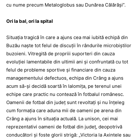
cu nume precum Metaloglobus sau Dunărea Călărăşi”.
Ori la bal, ori la spital
Situaţia tragică în care a ajuns cea mai iubită echipă din
Buzău naşte tot felul de discuţii în rândurile microbiştilor
buzoieni. Vitregită de propriii suporteri din cauza
evoluţiei lamentabile din ultimii ani şi confruntată cu tot
felul de probleme sportive şi financiare din cauza
managementului defectuos, echipa din Crâng a ajuns
acum să-şi decidă soartă în Ialomiţa, pe terenul unei
echipe care practic nu contează în fotbalul românesc.
Oamenii de fotbal din judeţ sunt revoltaţi şi nu înţeleg
cum formaţia care aduna mii de oameni pe arena din
Crâng a ajuns în situaţia actuală. La unison, cei mai
reprezentativi oameni de fotbal din judeţ, deopotrivă
conducători şi foste glorii strigă: „Victoria la Axintele sau