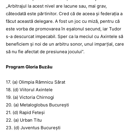
„Arbitrajul la acest nivel are lacune sau, mai grav,
câteodată este părtinitor. Cred că de aceea şi federaţia a
făcut această delegare. A fost un joc cu miză, pentru că
este vorba de promovarea în eşalonul secund, iar Tudor
s-a descurcat impecabil. Sper ca la meciul cu Axintele să
beneficiem şi noi de un arbitru sonor, unul impar­ţial, care
să nu fie afectat de presiunea jocului”.
Program Gloria Buzău
17. (a) Olimpia Râmnicu Sărat
18. (d) Viitorul Axintele
19. (a) Victoria Chirnogi
20. (a) Metaloglobus Bucureşti
21. (d) Rapid Feteşi
22. (a) Urban Titu
23. (d) Juventus Bucureşti