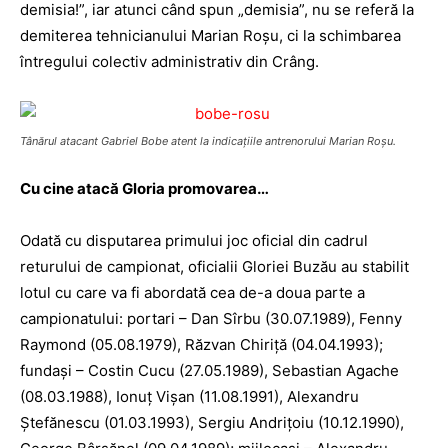
demisia!”, iar atunci când spun „demisia”, nu se referă la
demiterea tehnicianului ­Marian Roşu, ci la schimbarea
între­gului colectiv administrativ din Crâng.
Tânărul atacant Gabriel Bobe atent la indicaţiile antrenorului Marian Roşu.
Cu cine atacă Gloria promovarea…
Odată cu disputarea primu­lui joc oficial din cadrul
returului de campionat, oficialii Gloriei Buzău au stabilit
lotul cu care va fi abordată cea de-a doua parte a
campionatului: portari – Dan Sîrbu (30.07.1989), Fenny
Raymond (05.08.1979), Răzvan Chiriţă (04.04.1993);
fundaşi – Costin Cucu (27.05.1989), Sebastian Agache
(08.03.1988), Ionuţ Vişan (11.08.1991), Alexandru
Ştefănescu (01.03.1993), Sergiu Andriţoiu (10.12.1990),