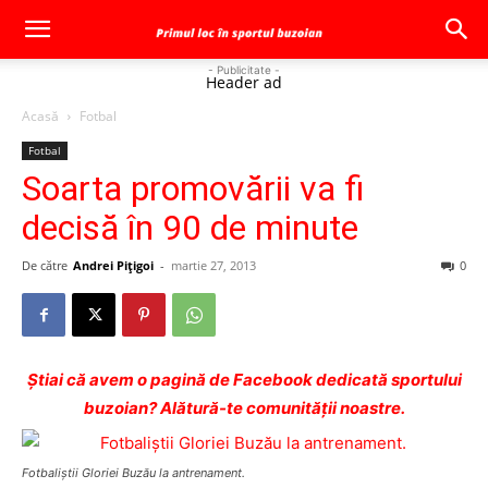
- Publicitate -
Header ad
Acasă
Fotbal
Fotbal
Soarta promovării va fi
decisă în 90 de minute
De către
Andrei Pițigoi
-
martie 27, 2013
0
Ştiai că avem o pagină de Facebook dedicată sportului
buzoian? Alătură-te comunității noastre.
Fotbaliştii Gloriei Buzău la antrenament.