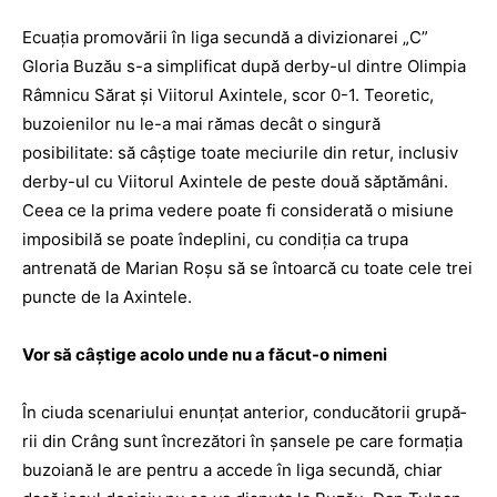
Ecuaţia promovării în liga secundă a divizionarei „C”
Gloria Buzău s-a simplificat după derby-ul dintre Olimpia
Râmnicu Sărat şi Viitorul ­Axintele, scor 0-1. Teoretic,
buzoienilor nu le-a mai rămas decât o singură
posibilitate: să câştige toate meciurile din retur, inclusiv
derby-ul cu Viitorul Axintele de peste două săptămâni.
Ceea ce la prima vedere poate fi considerată o misiune
imposibilă se poate îndeplini, cu condiţia ca trupa
antrenată de Marian Roşu să se întoarcă cu toate cele trei
puncte de la Axintele.
Vor să câştige acolo unde nu a făcut-o nimeni
În ciuda scenariului enun­ţat anterior, conducătorii grupă­
rii din Crâng sunt încrezători în şansele pe care formaţia
buzoiană le are pentru a accede în liga secundă, chiar