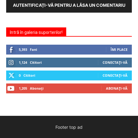
AUTENTIFICAȚI-VĂ PENTRU A LĂSA UN COMENTARIU
Intră în galeria suporterilor!
5,393
Fani
ÎMI PLACE
1,124
Cititori
CONECTAȚI-VĂ
0
Cititori
CONECTAȚI-VĂ
1,205
Abonați
ABONAȚI-VĂ
Footer top ad