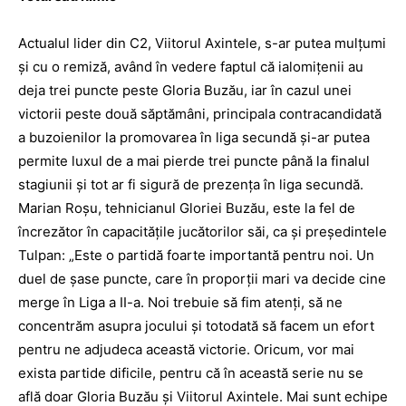
Actualul lider din C2, Viitorul Axintele, s-ar putea mulţumi
şi cu o remiză, având în vedere faptul că ialomiţenii au
deja trei puncte peste Gloria Buzău, iar în cazul unei
victorii peste două săptămâni, principala contracandidată
a buzoienilor la promovarea în liga secundă şi-ar putea
permite luxul de a mai pierde trei puncte până la finalul
stagiunii şi tot ar fi sigură de prezenţa în liga secundă.
Marian Roşu, tehnicianul Gloriei Buzău, este la fel de
încrezător în capacităţile jucătorilor săi, ca şi preşedintele
Tulpan: „Este o partidă foarte importantă pentru noi. Un
duel de şase puncte, care în proporţii mari va decide cine
merge în Liga a II-a. Noi trebuie să fim atenţi, să ne
concentrăm asupra jocului şi totodată să facem un efort
pentru ne adjudeca această victorie. Oricum, vor mai
exista partide dificile, pentru că în această serie nu se
află doar Gloria Buzău şi Viitorul Axintele. Mai sunt echipe