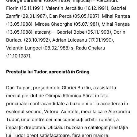
George Bârsănel (09.04.1989); mijlocaşi – Alexandru
Florin (15.11.1991), Valentin Jercălău (16.12.1991), Gabriel
Zamfir (29.01.1987), Dan Percă (05.05.1987), Mihai Renţea
(13.05.1988), Mircea Gheorghe (05.07.1981), Mihai Renţea
(13.05.1988); atacanţi – Gabriel Bobe (05.11.1993), Dorin
Burlacu (23.10.1992), Adrian Luiceanu (17.01.1990),
Valentin Lungoci (08.02.1988) şi Radu Chelaru
(11.10.1987).
Prestaţia lui Tudor, apreciată în Crâng
Dan Tulpan, preşedintele Gloriei Buzău, a asistat la
meciul pierdut de Olimpia Râmnicu Sărat în faţa
principalei contracandidate a buzoienilor la accederea în
eşa­lonul secund, Viitorul Axintele, meci la care Alexandru
Tudor, unul dintre cei mai cunoscuţi arbitri români, a
împărţit dreptatea. Oficialul buzoian a catalogat prestaţia
lui Tudor drept sati­sfăcătoare, fără erori majore: